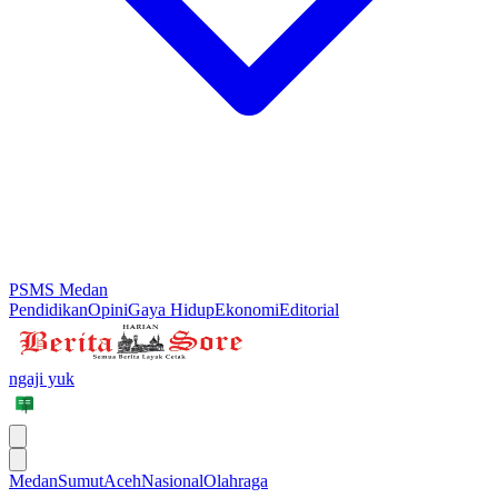
PSMS Medan
Pendidikan
Opini
Gaya Hidup
Ekonomi
Editorial
ngaji yuk
Medan
Sumut
Aceh
Nasional
Olahraga