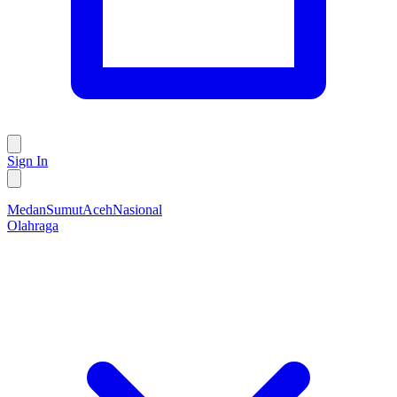
Sign In
Medan
Sumut
Aceh
Nasional
Olahraga