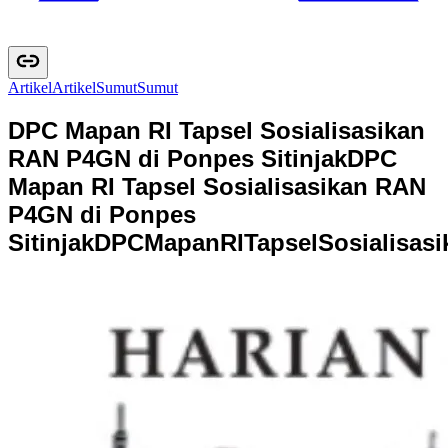
Artikel
A
r
t
i
k
e
l
Sumut
S
u
m
u
t
DPC Mapan RI Tapsel Sosialisasikan
RAN P4GN di Ponpes Sitinjak
DPC
Mapan RI Tapsel Sosialisasikan RAN
P4GN di Ponpes
Sitinjak
D
P
C
M
a
p
a
n
R
I
T
a
p
s
e
l
S
o
s
i
a
l
i
s
a
s
i