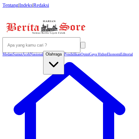
Tentang
|
Indeks
|
Redaksi
Olahraga
Medan
Sumut
Aceh
Nasional
Pendidikan
Opini
Gaya Hidup
Ekonomi
Editorial