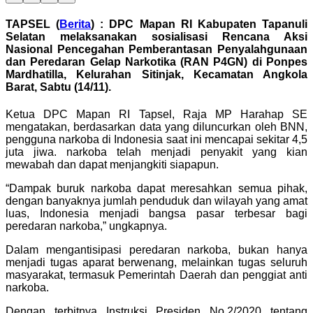
TAPSEL (
Berita
) : DPC Mapan RI Kabupaten Tapanuli
Selatan melaksanakan sosialisasi Rencana Aksi
Nasional Pencegahan Pemberantasan Penyalahgunaan
dan Peredaran Gelap Narkotika (RAN P4GN) di Ponpes
Mardhatilla, Kelurahan Sitinjak, Kecamatan Angkola
Barat, Sabtu (14/11).
Ketua DPC Mapan RI Tapsel, Raja MP Harahap SE
mengatakan, berdasarkan data yang diluncurkan oleh BNN,
pengguna narkoba di Indonesia saat ini mencapai sekitar 4,5
juta jiwa. narkoba telah menjadi penyakit yang kian
mewabah dan dapat menjangkiti siapapun.
“Dampak buruk narkoba dapat meresahkan semua pihak,
dengan banyaknya jumlah penduduk dan wilayah yang amat
luas, Indonesia menjadi bangsa pasar terbesar bagi
peredaran narkoba,” ungkapnya.
Dalam mengantisipasi peredaran narkoba, bukan hanya
menjadi tugas aparat berwenang, melainkan tugas seluruh
masyarakat, termasuk Pemerintah Daerah dan penggiat anti
narkoba.
Dengan terbitnya Instruksi Presiden No.2/2020 tentang