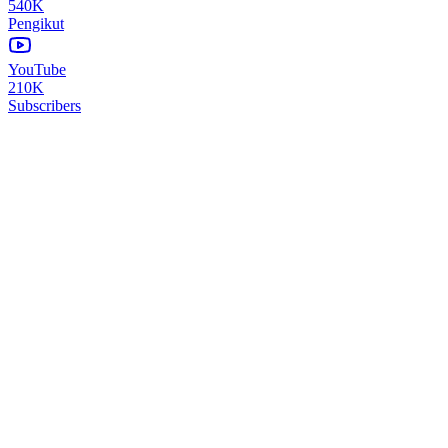
540K
Pengikut
YouTube
210K
Subscribers