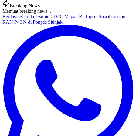
Breaking News
Memuat breaking news...
Beritasore
>
artikel
>
sumut
>
DPC Mapan RI Tapsel Sosialisasikan
RAN P4GN di Ponpes Sitinjak