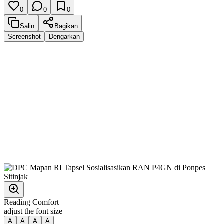
0
0
0
Salin
Bagikan
Screenshot
Dengarkan
Reading Comfort
adjust the font size
A
A
A
A