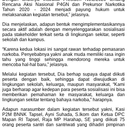
Rencana Aksi Nasional P4GN dan Prekursor Narkotika
Tahun 2020 - 2024 menjadi payung hukum untuk
melaksanakan kegiatan tersebut," jelasnya.
Dia menjelaskan, adapun bentuk mengimplementasikannya
secara aktif adalah dengan menyelenggarakan sosialisasi
pada stakeholder terkait serta di lingkungan sekitar, seperti
sekolah dan kampus.
“Karena kedua lokasi ini sangat rawan terhadap pemasaran
narkoba. Penyebabnya yakni anak muda memiliki rasa ingin
tahu yang tinggi sehingga mendorong mereka untuk
mencoba hal-hal baru,” jelasnya.
Melalui kegiatan tersebut, Dia berhap supaya dapat diikuti
peserta dengan baik, sehingga dapat diwujudkan di
lingkungan sekolah, keluarga, maupun masyarakat, “Kami
juga berharap agar kedepan para peserta sosialisasi ini bisa
memberikan pemahaman ke masyarakat, keluarga dan
lingkungan sekitar tentang bahaya narkoba,” harapnya.
Adapun narasumber dalam kegiatan tersebut yakni, Kasi
P2M BNNK Tapsel, Ayni Suhada, S.Ikom dan Ketua DPC
Mapan RI Tapsel, Raja MP Harahap, SE yang diikuti 75
orang peserta santri dan santriwati yang dihadiri pimpinan