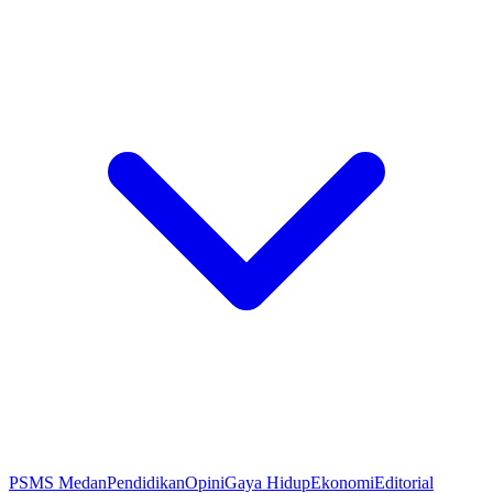
PSMS Medan
Pendidikan
Opini
Gaya Hidup
Ekonomi
Editorial