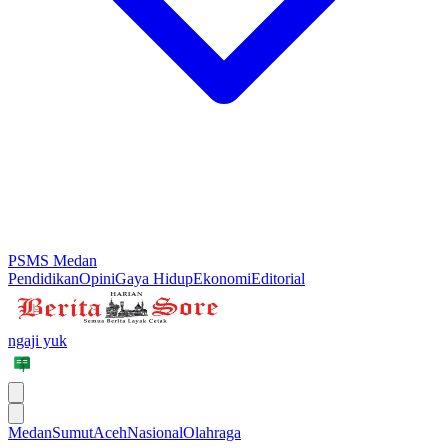
PSMS Medan
Pendidikan
Opini
Gaya Hidup
Ekonomi
Editorial
ngaji yuk
Medan
Sumut
Aceh
Nasional
Olahraga