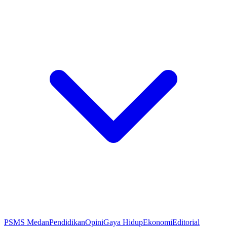
PSMS Medan
Pendidikan
Opini
Gaya Hidup
Ekonomi
Editorial