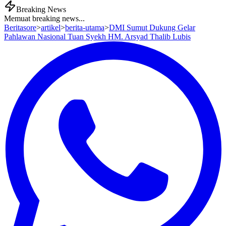
Breaking News
Memuat breaking news...
Beritasore
>
artikel
>
berita-utama
>
DMI Sumut Dukung Gelar
Pahlawan Nasional Tuan Syekh HM. Arsyad Thalib Lubis