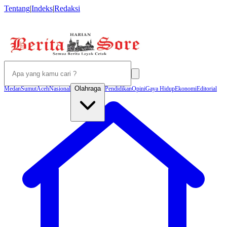
Tentang
|
Indeks
|
Redaksi
Olahraga
Medan
Sumut
Aceh
Nasional
Pendidikan
Opini
Gaya Hidup
Ekonomi
Editorial