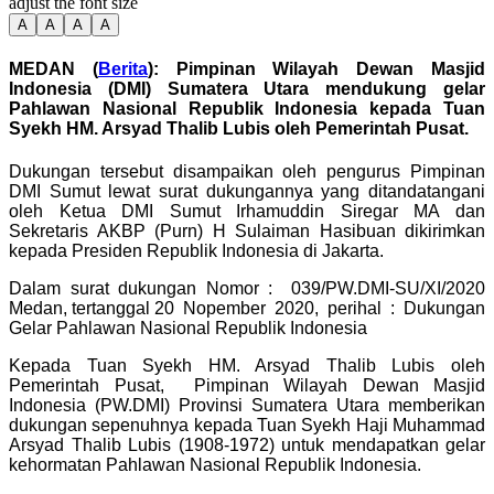
adjust the font size
A
A
A
A
MEDAN (
Berita
): Pimpinan Wilayah Dewan Masjid
Indonesia (DMI) Sumatera Utara mendukung gelar
Pahlawan Nasional Republik Indonesia kepada Tuan
Syekh HM. Arsyad Thalib Lubis oleh Pemerintah Pusat.
Dukungan tersebut disampaikan oleh pengurus Pimpinan
DMI Sumut lewat surat dukungannya yang ditandatangani
oleh Ketua DMI Sumut Irhamuddin Siregar MA dan
Sekretaris AKBP (Purn) H Sulaiman Hasibuan dikirimkan
kepada Presiden Republik Indonesia di Jakarta.
Dalam surat dukungan Nomor : 039/PW.DMI-SU/XI/2020
Medan, tertanggal 20 Nopember 2020, perihal : Dukungan
Gelar Pahlawan Nasional Republik Indonesia
Kepada Tuan Syekh HM. Arsyad Thalib Lubis oleh
Pemerintah Pusat, Pimpinan Wilayah Dewan Masjid
Indonesia (PW.DMI) Provinsi Sumatera Utara memberikan
dukungan sepenuhnya kepada Tuan Syekh Haji Muhammad
Arsyad Thalib Lubis (1908-1972) untuk mendapatkan gelar
kehormatan Pahlawan Nasional Republik Indonesia.