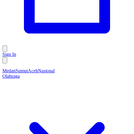
Sign In
Medan
Sumut
Aceh
Nasional
Olahraga