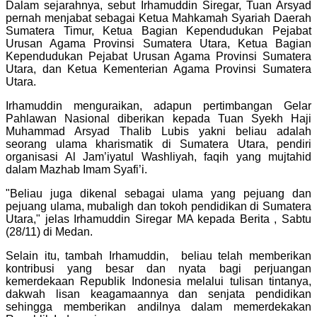
Dalam sejarahnya, sebut Irhamuddin Siregar, Tuan Arsyad
pernah menjabat sebagai Ketua Mahkamah Syariah Daerah
Sumatera Timur, Ketua Bagian Kependudukan Pejabat
Urusan Agama Provinsi Sumatera Utara, Ketua Bagian
Kependudukan Pejabat Urusan Agama Provinsi Sumatera
Utara, dan Ketua Kementerian Agama Provinsi Sumatera
Utara.
Irhamuddin menguraikan, adapun pertimbangan Gelar
Pahlawan Nasional diberikan kepada Tuan Syekh Haji
Muhammad Arsyad Thalib Lubis yakni beliau adalah
seorang ulama kharismatik di Sumatera Utara, pendiri
organisasi Al Jam’iyatul Washliyah, faqih yang mujtahid
dalam Mazhab Imam Syafi’i.
"Beliau juga dikenal sebagai ulama yang pejuang dan
pejuang ulama, mubaligh dan tokoh pendidikan di Sumatera
Utara," jelas Irhamuddin Siregar MA kepada Berita , Sabtu
(28/11) di Medan.
Selain itu, tambah Irhamuddin, beliau telah memberikan
kontribusi yang besar dan nyata bagi perjuangan
kemerdekaan Republik Indonesia melalui tulisan tintanya,
dakwah lisan keagamaannya dan senjata pendidikan
sehingga memberikan andilnya dalam memerdekakan