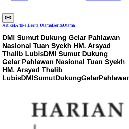
Artikel
A
r
t
i
k
e
l
Berita Utama
B
e
r
i
t
a
U
t
a
m
a
DMI Sumut Dukung Gelar Pahlawan
Nasional Tuan Syekh HM. Arsyad
Thalib Lubis
DMI Sumut Dukung
Gelar Pahlawan Nasional Tuan Syekh
HM. Arsyad Thalib
Lubis
D
M
I
S
u
m
u
t
D
u
k
u
n
g
G
e
l
a
r
P
a
h
l
a
w
a