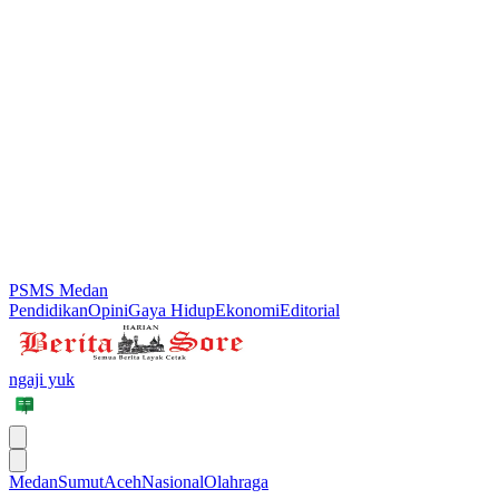
PSMS Medan
Pendidikan
Opini
Gaya Hidup
Ekonomi
Editorial
ngaji yuk
Medan
Sumut
Aceh
Nasional
Olahraga