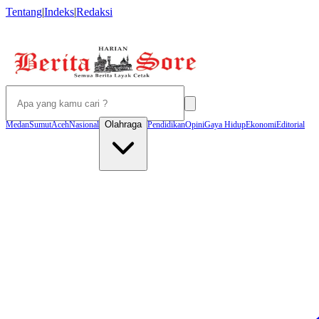
Tentang
|
Indeks
|
Redaksi
Olahraga
Medan
Sumut
Aceh
Nasional
Pendidikan
Opini
Gaya Hidup
Ekonomi
Editorial