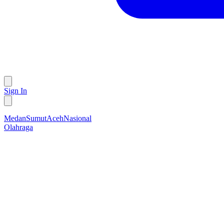
Sign In
Medan
Sumut
Aceh
Nasional
Olahraga