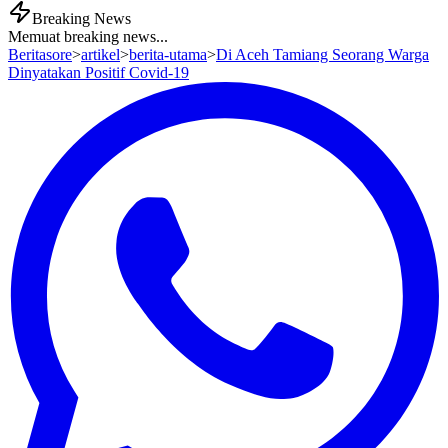
Breaking News
Memuat breaking news...
Beritasore
>
artikel
>
berita-utama
>
Di Aceh Tamiang Seorang Warga
Dinyatakan Positif Covid-19