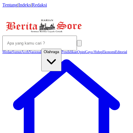
Tentang
|
Indeks
|
Redaksi
Olahraga
Medan
Sumut
Aceh
Nasional
Pendidikan
Opini
Gaya Hidup
Ekonomi
Editorial