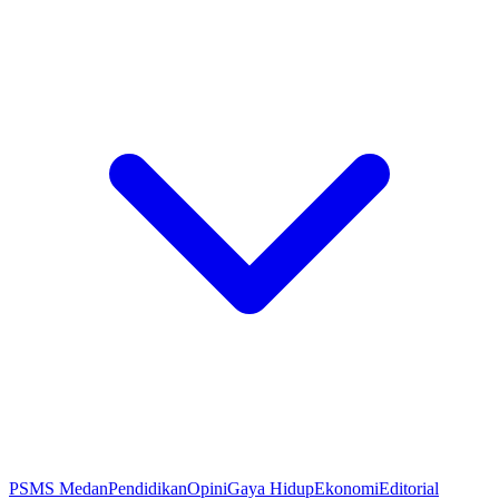
PSMS Medan
Pendidikan
Opini
Gaya Hidup
Ekonomi
Editorial