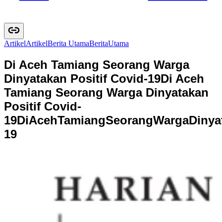
Artikel
A
r
t
i
k
e
l
Berita Utama
B
e
r
i
t
a
U
t
a
m
a
Di Aceh Tamiang Seorang Warga
Dinyatakan Positif Covid-19
Di Aceh
Tamiang Seorang Warga Dinyatakan
Positif Covid-
19
D
i
A
c
e
h
T
a
m
i
a
n
g
S
e
o
r
a
n
g
W
a
r
g
a
D
i
n
y
a
1
9