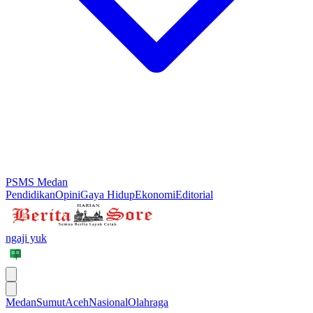
PSMS Medan
Pendidikan
Opini
Gaya Hidup
Ekonomi
Editorial
ngaji yuk
Medan
Sumut
Aceh
Nasional
Olahraga