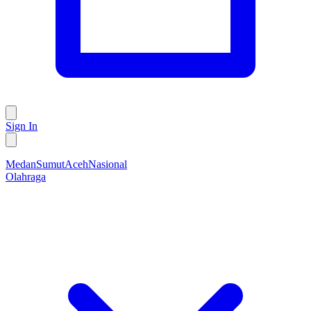
Sign In
Medan
Sumut
Aceh
Nasional
Olahraga