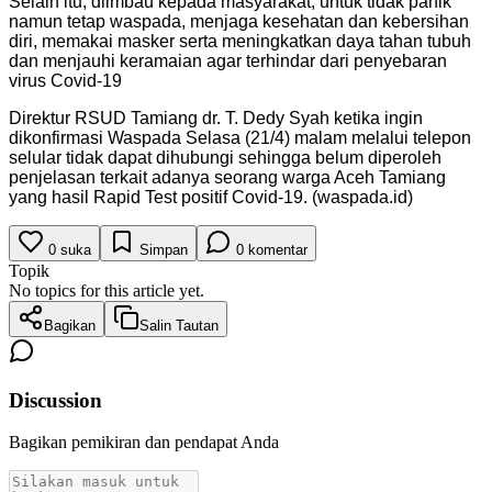
Selain itu, diimbau kepada masyarakat, untuk tidak panik
namun tetap waspada, menjaga kesehatan dan kebersihan
diri, memakai masker serta meningkatkan daya tahan tubuh
dan menjauhi keramaian agar terhindar dari penyebaran
virus Covid-19
Direktur RSUD Tamiang dr. T. Dedy Syah ketika ingin
dikonfirmasi Waspada Selasa (21/4) malam melalui telepon
selular tidak dapat dihubungi sehingga belum diperoleh
penjelasan terkait adanya seorang warga Aceh Tamiang
yang hasil Rapid Test positif Covid-19. (waspada.id)
0
suka
Simpan
0
komentar
Topik
No topics for this article yet.
Bagikan
Salin Tautan
Discussion
Bagikan pemikiran dan pendapat Anda