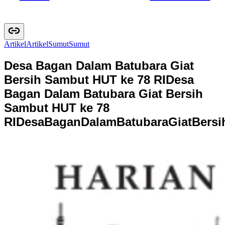
Artikel
A
r
t
i
k
e
l
Sumut
S
u
m
u
t
Desa Bagan Dalam Batubara Giat
Bersih Sambut HUT ke 78 RI
Desa
Bagan Dalam Batubara Giat Bersih
Sambut HUT ke 78
RI
D
e
s
a
B
a
g
a
n
D
a
l
a
m
B
a
t
u
b
a
r
a
G
i
a
t
B
e
r
s
i