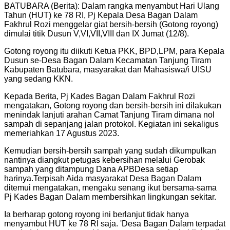
BATUBARA (Berita): Dalam rangka menyambut Hari Ulang
Tahun (HUT) ke 78 RI, Pj Kepala Desa Bagan Dalam
Fakhrul Rozi menggelar giat bersih-bersih (Gotong royong)
dimulai titik Dusun V,VI,VII,VIII dan IX Jumat (12/8).
Gotong royong itu diikuti Ketua PKK, BPD,LPM, para Kepala
Dusun se-Desa Bagan Dalam Kecamatan Tanjung Tiram
Kabupaten Batubara, masyarakat dan Mahasiswa/i UISU
yang sedang KKN.
Kepada Berita, Pj Kades Bagan Dalam Fakhrul Rozi
mengatakan, Gotong royong dan bersih-bersih ini dilakukan
menindak lanjuti arahan Camat Tanjung Tiram dimana nol
sampah di sepanjang jalan protokol. Kegiatan ini sekaligus
memeriahkan 17 Agustus 2023.
Kemudian bersih-bersih sampah yang sudah dikumpulkan
nantinya diangkut petugas kebersihan melalui Gerobak
sampah yang ditampung Dana APBDesa setiap
harinya.Terpisah Aida masyarakat Desa Bagan Dalam
ditemui mengatakan, mengaku senang ikut bersama-sama
Pj Kades Bagan Dalam membersihkan lingkungan sekitar.
Ia berharap gotong royong ini berlanjut tidak hanya
menyambut HUT ke 78 RI saja. 'Desa Bagan Dalam terpadat