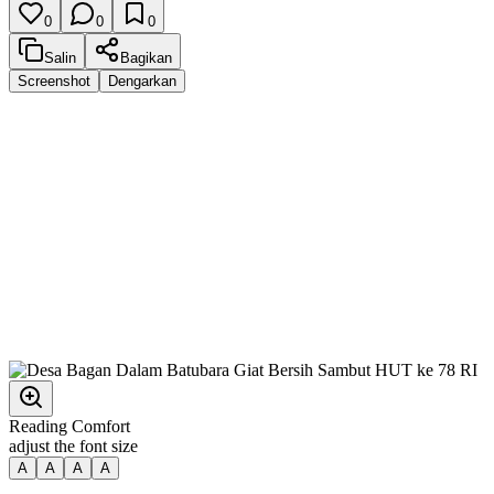
0
0
0
Salin
Bagikan
Screenshot
Dengarkan
Reading Comfort
adjust the font size
A
A
A
A