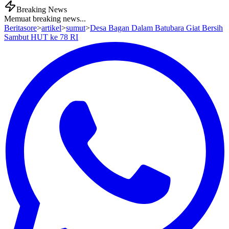
Breaking News
Memuat breaking news...
Beritasore
>
artikel
>
sumut
>
Desa Bagan Dalam Batubara Giat Bersih
Sambut HUT ke 78 RI