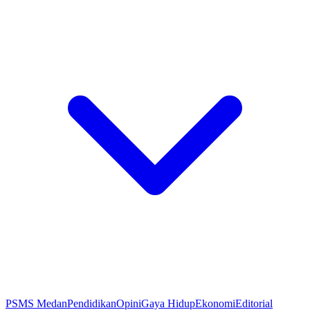
PSMS Medan
Pendidikan
Opini
Gaya Hidup
Ekonomi
Editorial