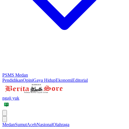
PSMS Medan
Pendidikan
Opini
Gaya Hidup
Ekonomi
Editorial
ngaji yuk
Medan
Sumut
Aceh
Nasional
Olahraga