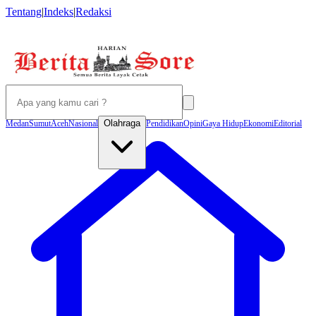
Tentang
|
Indeks
|
Redaksi
Olahraga
Medan
Sumut
Aceh
Nasional
Pendidikan
Opini
Gaya Hidup
Ekonomi
Editorial