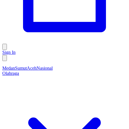
Sign In
Medan
Sumut
Aceh
Nasional
Olahraga