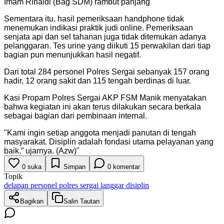
Imam Rinaldi (Bag SDM) rambut panjang
Sementara itu, hasil pemeriksaan handphone tidak
menemukan indikasi praktik judi online. Pemeriksaan
senjata api dan sel tahanan juga tidak ditemukan adanya
pelanggaran. Tes urine yang diikuti 15 perwakilan dari tiap
bagian pun menunjukkan hasil negatif.
Dari total 284 personel Polres Sergai sebanyak 157 orang
hadir, 12 orang sakit dan 115 tengah berdinas di luar.
Kasi Propam Polres Sergai AKP FSM Manik menyatakan
bahwa kegiatan ini akan terus dilakukan secara berkala
sebagai bagian dari pembinaan internal.
"
Kami ingin setiap anggota menjadi panutan di tengah
masyarakat. Disiplin adalah fondasi utama pelayanan yang
baik,” ujarnya. (Azw)
"
0
suka
Simpan
0
komentar
Topik
delapan personel polres sergai langgar disiplin
Bagikan
Salin Tautan