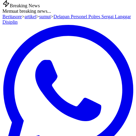
Breaking News
Memuat breaking news...
Beritasore
>
artikel
>
sumut
>
Delapan Personel Polres Sergai Langgar
Disiplin