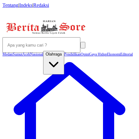
Tentang
|
Indeks
|
Redaksi
Olahraga
Medan
Sumut
Aceh
Nasional
Pendidikan
Opini
Gaya Hidup
Ekonomi
Editorial