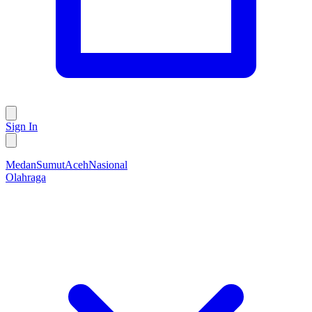
Sign In
Medan
Sumut
Aceh
Nasional
Olahraga