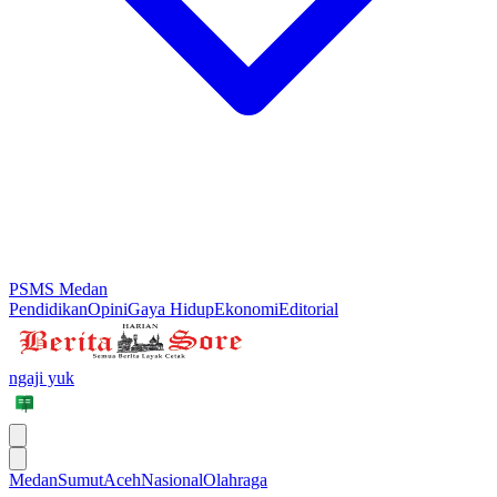
PSMS Medan
Pendidikan
Opini
Gaya Hidup
Ekonomi
Editorial
ngaji yuk
Medan
Sumut
Aceh
Nasional
Olahraga