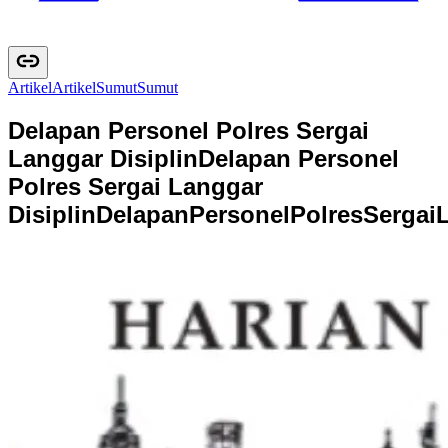
Artikel
A
r
t
i
k
e
l
Sumut
S
u
m
u
t
Delapan Personel Polres Sergai
Langgar Disiplin
Delapan Personel
Polres Sergai Langgar
Disiplin
D
e
l
a
p
a
n
P
e
r
s
o
n
e
l
P
o
l
r
e
s
S
e
r
g
a
i