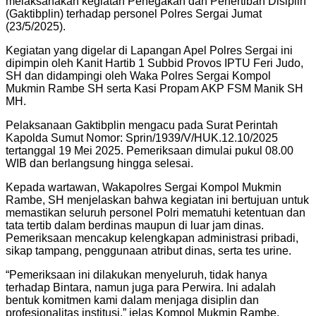
melaksanakan kegiatan Penegakan dan Penertiban Disiplin
(Gaktibplin) terhadap personel Polres Sergai Jumat
(23/5/2025).
Kegiatan yang digelar di Lapangan Apel Polres Sergai ini
dipimpin oleh Kanit Hartib 1 Subbid Provos IPTU Feri Judo,
SH dan didampingi oleh Waka Polres Sergai Kompol
Mukmin Rambe SH serta Kasi Propam AKP FSM Manik SH
MH.
Pelaksanaan Gaktibplin mengacu pada Surat Perintah
Kapolda Sumut Nomor: Sprin/1939/V/HUK.12.10/2025
tertanggal 19 Mei 2025. Pemeriksaan dimulai pukul 08.00
WIB dan berlangsung hingga selesai.
Kepada wartawan, Wakapolres Sergai Kompol Mukmin
Rambe, SH menjelaskan bahwa kegiatan ini bertujuan untuk
memastikan seluruh personel Polri mematuhi ketentuan dan
tata tertib dalam berdinas maupun di luar jam dinas.
Pemeriksaan mencakup kelengkapan administrasi pribadi,
sikap tampang, penggunaan atribut dinas, serta tes urine.
“Pemeriksaan ini dilakukan menyeluruh, tidak hanya
terhadap Bintara, namun juga para Perwira. Ini adalah
bentuk komitmen kami dalam menjaga disiplin dan
profesionalitas institusi,” jelas Kompol Mukmin Rambe.