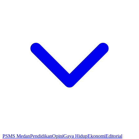
PSMS Medan
Pendidikan
Opini
Gaya Hidup
Ekonomi
Editorial