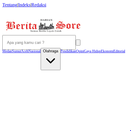
Tentang
|
Indeks
|
Redaksi
Olahraga
Medan
Sumut
Aceh
Nasional
Pendidikan
Opini
Gaya Hidup
Ekonomi
Editorial