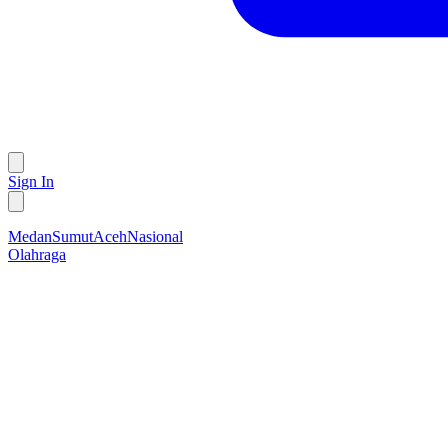
Sign In
Medan
Sumut
Aceh
Nasional
Olahraga