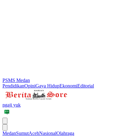
PSMS Medan
Pendidikan
Opini
Gaya Hidup
Ekonomi
Editorial
ngaji yuk
Medan
Sumut
Aceh
Nasional
Olahraga