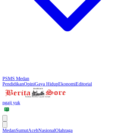
PSMS Medan
Pendidikan
Opini
Gaya Hidup
Ekonomi
Editorial
ngaji yuk
Medan
Sumut
Aceh
Nasional
Olahraga