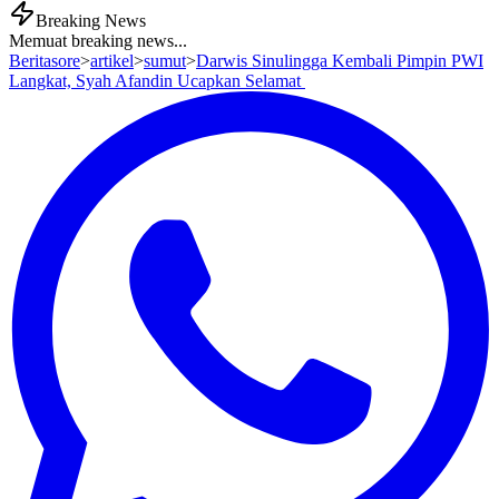
Breaking News
Memuat breaking news...
Beritasore
>
artikel
>
sumut
>
Darwis Sinulingga Kembali Pimpin PWI
Langkat, Syah Afandin Ucapkan Selamat