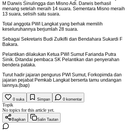
M Darwis Sinulingga dan Misno Adi. Darwis berhasil
menang setelah meraih 14 suara. Sementara Misno meraih
13 suara, selisih satu suara.
Total anggota PWI Langkat yang berhak memilih
keseluruhannya berjumlah 28 suara.
Sebagai Sekretaris Budi Zulkifli dan Bendahara Sukardi F
Bakara.
Pelantikan dilakukan Ketua PWI Sumut Farianda Putra
Sinik. Ditandai pembaca SK Pelantikan dan penyerahan
bendera pataka.
Turut hadir jajaran pengurus PWI Sumut, Forkopimda dan
jajaran pejabat Pemkab Langkat berserta tamu undangan
lainnya.(bap)
0
suka
Simpan
0
komentar
Topik
No topics for this article yet.
Bagikan
Salin Tautan