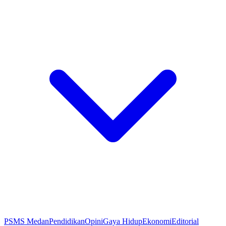
PSMS Medan
Pendidikan
Opini
Gaya Hidup
Ekonomi
Editorial