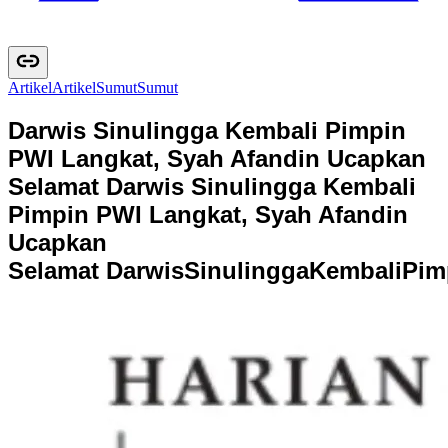
Artikel
A
r
t
i
k
e
l
Sumut
S
u
m
u
t
Darwis Sinulingga Kembali Pimpin
PWI Langkat, Syah Afandin Ucapkan
Selamat
Darwis Sinulingga Kembali
Pimpin PWI Langkat, Syah Afandin
Ucapkan
Selamat
D
a
r
w
i
s
S
i
n
u
l
i
n
g
g
a
K
e
m
b
a
l
i
P
i
m