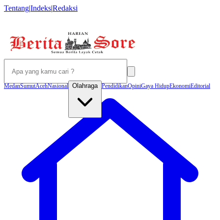
Tentang
|
Indeks
|
Redaksi
Olahraga
Medan
Sumut
Aceh
Nasional
Pendidikan
Opini
Gaya Hidup
Ekonomi
Editorial