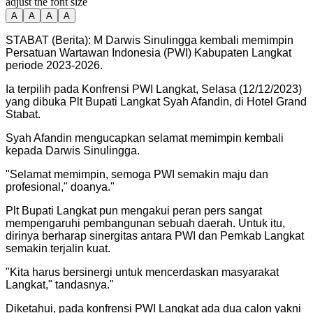
adjust the font size
A
A
A
A
STABAT (Berita): M Darwis Sinulingga kembali memimpin
Persatuan Wartawan Indonesia (PWI) Kabupaten Langkat
periode 2023-2026.
Ia terpilih pada Konfrensi PWI Langkat, Selasa (12/12/2023)
yang dibuka Plt Bupati Langkat Syah Afandin, di Hotel Grand
Stabat.
Syah Afandin mengucapkan selamat memimpin kembali
kepada Darwis Sinulingga.
"
Selamat memimpin, semoga PWI semakin maju dan
profesional," doanya.
"
Plt Bupati Langkat pun mengakui peran pers sangat
mempengaruhi pembangunan sebuah daerah. Untuk itu,
dirinya berharap sinergitas antara PWI dan Pemkab Langkat
semakin terjalin kuat.
"
Kita harus bersinergi untuk mencerdaskan masyarakat
Langkat," tandasnya.
"
Diketahui, pada konfrensi PWI Langkat ada dua calon yakni