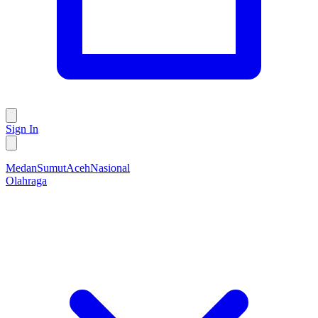
Sign In
Medan
Sumut
Aceh
Nasional
Olahraga