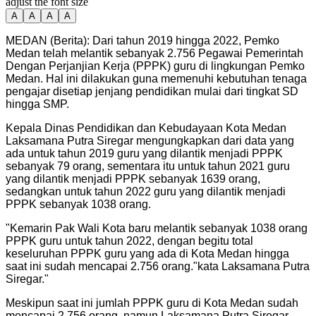
adjust the font size
A
A
A
A
MEDAN (Berita): Dari tahun 2019 hingga 2022, Pemko
Medan telah melantik sebanyak 2.756 Pegawai Pemerintah
Dengan Perjanjian Kerja (PPPK) guru di lingkungan Pemko
Medan. Hal ini dilakukan guna memenuhi kebutuhan tenaga
pengajar disetiap jenjang pendidikan mulai dari tingkat SD
hingga SMP.
Kepala Dinas Pendidikan dan Kebudayaan Kota Medan
Laksamana Putra Siregar mengungkapkan dari data yang
ada untuk tahun 2019 guru yang dilantik menjadi PPPK
sebanyak 79 orang, sementara itu untuk tahun 2021 guru
yang dilantik menjadi PPPK sebanyak 1639 orang,
sedangkan untuk tahun 2022 guru yang dilantik menjadi
PPPK sebanyak 1038 orang.
"
Kemarin Pak Wali Kota baru melantik sebanyak 1038 orang
PPPK guru untuk tahun 2022, dengan begitu total
keseluruhan PPPK guru yang ada di Kota Medan hingga
saat ini sudah mencapai 2.756 orang."kata Laksamana Putra
Siregar.
"
Meskipun saat ini jumlah PPPK guru di Kota Medan sudah
mencapai 2.756 orang, namun Laksamana Putra Siregar