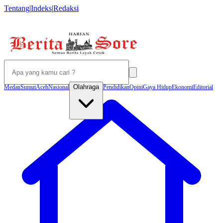
Tentang
|
Indeks
|
Redaksi
Olahraga
Medan
Sumut
Aceh
Nasional
Pendidikan
Opini
Gaya Hidup
Ekonomi
Editorial