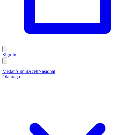
Sign In
Medan
Sumut
Aceh
Nasional
Olahraga