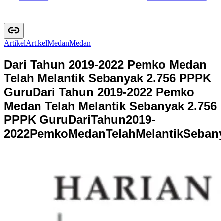
Artikel
A
r
t
i
k
e
l
Medan
M
e
d
a
n
Dari Tahun 2019-2022 Pemko Medan
Telah Melantik Sebanyak 2.756 PPPK
Guru
Dari Tahun 2019-2022 Pemko
Medan Telah Melantik Sebanyak 2.756
PPPK Guru
D
a
r
i
T
a
h
u
n
2
0
1
9
-
2
0
2
2
P
e
m
k
o
M
e
d
a
n
T
e
l
a
h
M
e
l
a
n
t
i
k
S
e
b
a
n