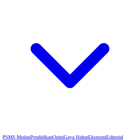
PSMS Medan
Pendidikan
Opini
Gaya Hidup
Ekonomi
Editorial