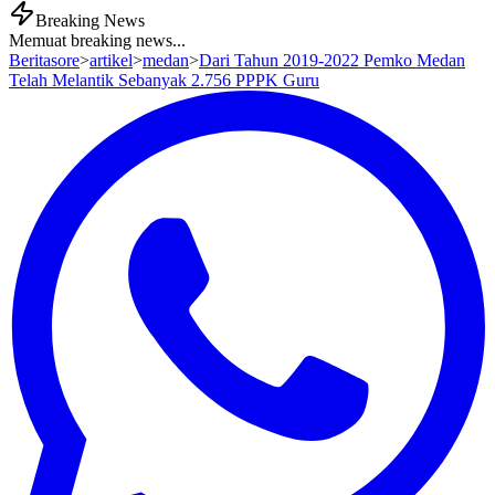
Breaking News
Memuat breaking news...
Beritasore
>
artikel
>
medan
>
Dari Tahun 2019-2022 Pemko Medan
Telah Melantik Sebanyak 2.756 PPPK Guru