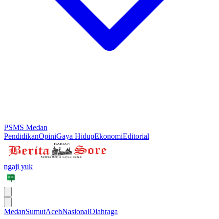
PSMS Medan
Pendidikan
Opini
Gaya Hidup
Ekonomi
Editorial
ngaji yuk
Medan
Sumut
Aceh
Nasional
Olahraga