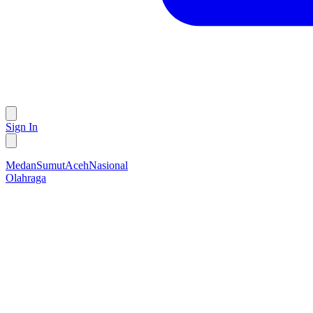
Sign In
Medan
Sumut
Aceh
Nasional
Olahraga