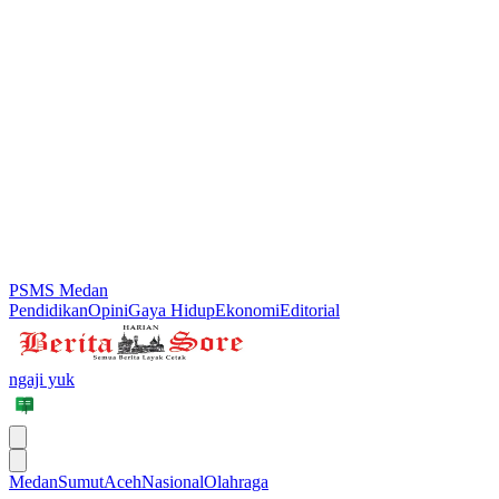
PSMS Medan
Pendidikan
Opini
Gaya Hidup
Ekonomi
Editorial
ngaji yuk
Medan
Sumut
Aceh
Nasional
Olahraga