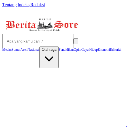
Tentang
|
Indeks
|
Redaksi
Olahraga
Medan
Sumut
Aceh
Nasional
Pendidikan
Opini
Gaya Hidup
Ekonomi
Editorial