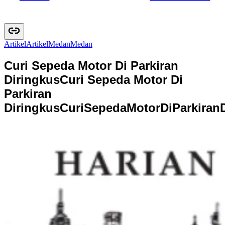
Artikel
A
r
t
i
k
e
l
Medan
M
e
d
a
n
Curi Sepeda Motor Di Parkiran
Diringkus
Curi Sepeda Motor Di
Parkiran
Diringkus
C
u
r
i
S
e
p
e
d
a
M
o
t
o
r
D
i
P
a
r
k
i
r
a
n