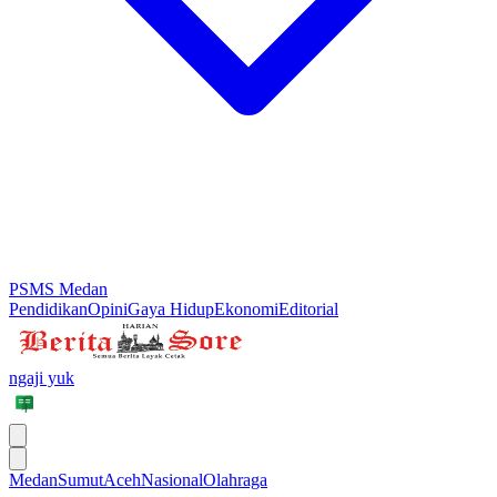
PSMS Medan
Pendidikan
Opini
Gaya Hidup
Ekonomi
Editorial
ngaji yuk
Medan
Sumut
Aceh
Nasional
Olahraga