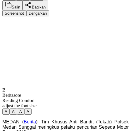
Salin
Bagikan
Screenshot
Dengarkan
B
Beritasore
Reading Comfort
adjust the font size
A
A
A
A
MEDAN (
Berita
): Tim Khusus Anti Bandit (Tekab) Polsek
Medan Sunggal meringkus pelaku pencurian Sepeda Motor