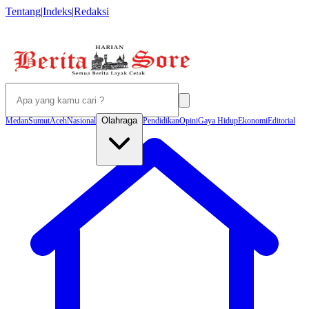
Tentang
|
Indeks
|
Redaksi
Olahraga
Medan
Sumut
Aceh
Nasional
Pendidikan
Opini
Gaya Hidup
Ekonomi
Editorial