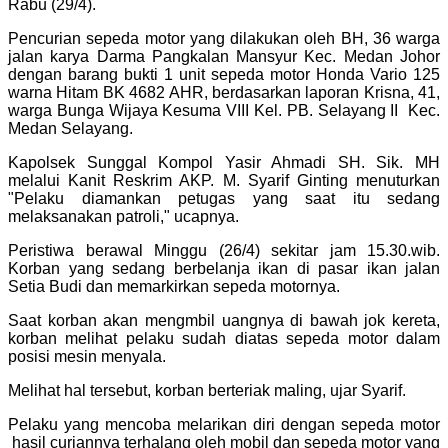
Rabu (29/4).
Pencurian sepeda motor yang dilakukan oleh BH, 36 warga
jalan karya Darma Pangkalan Mansyur Kec. Medan Johor
dengan barang bukti 1 unit sepeda motor Honda Vario 125
warna Hitam BK 4682 AHR, berdasarkan laporan Krisna, 41,
warga Bunga Wijaya Kesuma VIII Kel. PB. Selayang II Kec.
Medan Selayang.
Kapolsek Sunggal Kompol Yasir Ahmadi SH. Sik. MH
melalui Kanit Reskrim AKP. M. Syarif Ginting menuturkan
"Pelaku diamankan petugas yang saat itu sedang
melaksanakan patroli," ucapnya.
Peristiwa berawal Minggu (26/4) sekitar jam 15.30.wib.
Korban yang sedang berbelanja ikan di pasar ikan jalan
Setia Budi dan memarkirkan sepeda motornya.
Saat korban akan mengmbil uangnya di bawah jok kereta,
korban melihat pelaku sudah diatas sepeda motor dalam
posisi mesin menyala.
Melihat hal tersebut, korban berteriak maling, ujar Syarif.
Pelaku yang mencoba melarikan diri dengan sepeda motor
hasil curiannya terhalang oleh mobil dan sepeda motor yang