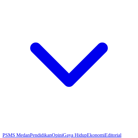
PSMS Medan
Pendidikan
Opini
Gaya Hidup
Ekonomi
Editorial