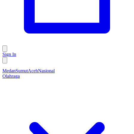
Sign In
Medan
Sumut
Aceh
Nasional
Olahraga