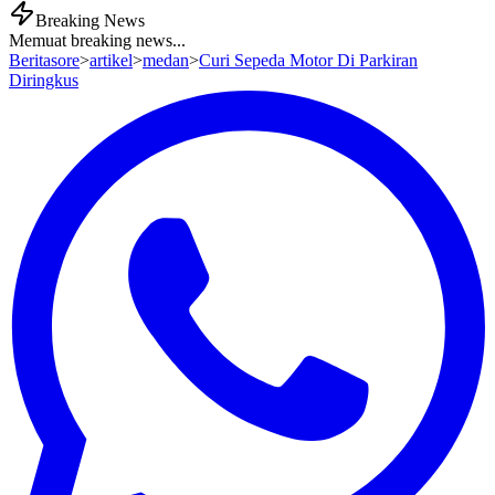
Breaking News
Memuat breaking news...
Beritasore
>
artikel
>
medan
>
Curi Sepeda Motor Di Parkiran
Diringkus