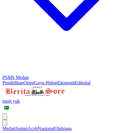
PSMS Medan
Pendidikan
Opini
Gaya Hidup
Ekonomi
Editorial
ngaji yuk
Medan
Sumut
Aceh
Nasional
Olahraga