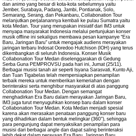
dan animo yang besar di kota-kota sebelumnya yaitu
Jember, Surabaya, Padang, Jambi, Pontianak, Solo,
Semarang, Serang, dan Pekanbaru, Collabonation Tour
melanjutkan perjalanannya kembali ke pulau Sumatra yaitu
kota Medan. Tour yang merupakan inisiatif dari IM3 untuk
menyapa masyarakat Indonesia melalui pertunjukan konser
musik offline ini sekaligus membawa pesan kampanye “Era
Baru, Jaringan Baru” untuk mengajak audiens merayakan
jaringan terbaru Indosat Ooredoo Hutchison (IOH) yang terus
dikembangkan di seluruh Indonesia. Konser Musik
Collabonation Tour Medan diselenggarakan di Gedung
Serba Guna PEMPROVSU pada hari ini, Jumat (25/11).
Berbagai musisi tanah air seperti Isyana Sarasvati, Kunto Aji,
dan Tuan Tigabelas telah mempersiapkan penampilan
terbaik mereka untuk memberikan kemeriahan dengan
berinteraksi serta menghibur masyarakat di atas panggung
Collabonation Tour Medan. Dengan semangat
menghadirkan Era Baru dalam merayakan Jaringan Baru,
IM3 juga turut menyuguhkan konsep baru dalam konser
Collabonation Tour Medan. Kota Medan menjadi spesial
karena akan merasakan penataan panggung konser baru
yang dihadirkan dalam bentuk melingkar (360°), sehingga
para pengunjung dapat menyaksikan penampilan para
musisi dari berbagai angle dan dapat saling berinteraksi
lebih dekat dalam perayaan Era Baru, Jaringan Baru