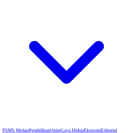
PSMS Medan
Pendidikan
Opini
Gaya Hidup
Ekonomi
Editorial