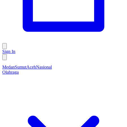
Sign In
Medan
Sumut
Aceh
Nasional
Olahraga