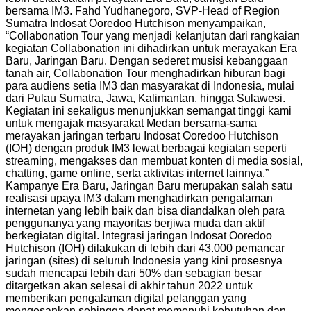
bersama IM3. Fahd Yudhanegoro, SVP-Head of Region
Sumatra Indosat Ooredoo Hutchison menyampaikan,
“Collabonation Tour yang menjadi kelanjutan dari rangkaian
kegiatan Collabonation ini dihadirkan untuk merayakan Era
Baru, Jaringan Baru. Dengan sederet musisi kebanggaan
tanah air, Collabonation Tour menghadirkan hiburan bagi
para audiens setia IM3 dan masyarakat di Indonesia, mulai
dari Pulau Sumatra, Jawa, Kalimantan, hingga Sulawesi.
Kegiatan ini sekaligus menunjukkan semangat tinggi kami
untuk mengajak masyarakat Medan bersama-sama
merayakan jaringan terbaru Indosat Ooredoo Hutchison
(IOH) dengan produk IM3 lewat berbagai kegiatan seperti
streaming, mengakses dan membuat konten di media sosial,
chatting, game online, serta aktivitas internet lainnya.”
Kampanye Era Baru, Jaringan Baru merupakan salah satu
realisasi upaya IM3 dalam menghadirkan pengalaman
internetan yang lebih baik dan bisa diandalkan oleh para
penggunanya yang mayoritas berjiwa muda dan aktif
berkegiatan digital. Integrasi jaringan Indosat Ooredoo
Hutchison (IOH) dilakukan di lebih dari 43.000 pemancar
jaringan (sites) di seluruh Indonesia yang kini prosesnya
sudah mencapai lebih dari 50% dan sebagian besar
ditargetkan akan selesai di akhir tahun 2022 untuk
memberikan pengalaman digital pelanggan yang
mengesankan sehingga dapat memenuhi kebutuhan dan