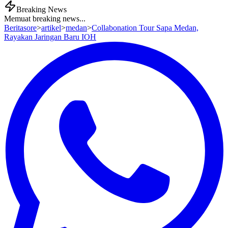
Breaking News
Memuat breaking news...
Beritasore
>
artikel
>
medan
>
Collabonation Tour Sapa Medan,
Rayakan Jaringan Baru IOH