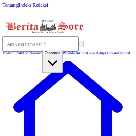
Tentang
|
Indeks
|
Redaksi
Olahraga
Medan
Sumut
Aceh
Nasional
Pendidikan
Opini
Gaya Hidup
Ekonomi
Editorial