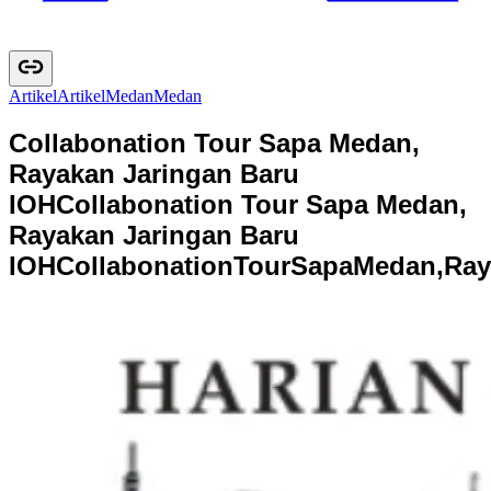
Artikel
A
r
t
i
k
e
l
Medan
M
e
d
a
n
Collabonation Tour Sapa Medan,
Rayakan Jaringan Baru
IOH
Collabonation Tour Sapa Medan,
Rayakan Jaringan Baru
IOH
C
o
l
l
a
b
o
n
a
t
i
o
n
T
o
u
r
S
a
p
a
M
e
d
a
n
,
R
a
y