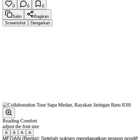
0
0
0
Salin
Bagikan
Screenshot
Dengarkan
Reading Comfort
adjust the font size
A
A
A
A
MEDAN (Berita): Setelah sukses mendapatkan respon positif