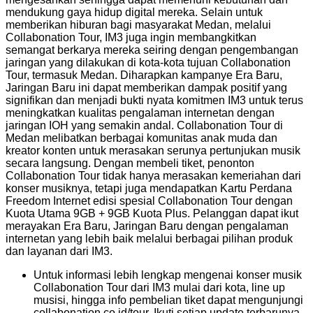
mendukung gaya hidup digital mereka. Selain untuk
memberikan hiburan bagi masyarakat Medan, melalui
Collabonation Tour, IM3 juga ingin membangkitkan
semangat berkarya mereka seiring dengan pengembangan
jaringan yang dilakukan di kota-kota tujuan Collabonation
Tour, termasuk Medan. Diharapkan kampanye Era Baru,
Jaringan Baru ini dapat memberikan dampak positif yang
signifikan dan menjadi bukti nyata komitmen IM3 untuk terus
meningkatkan kualitas pengalaman internetan dengan
jaringan IOH yang semakin andal. Collabonation Tour di
Medan melibatkan berbagai komunitas anak muda dan
kreator konten untuk merasakan serunya pertunjukan musik
secara langsung. Dengan membeli tiket, penonton
Collabonation Tour tidak hanya merasakan kemeriahan dari
konser musiknya, tetapi juga mendapatkan Kartu Perdana
Freedom Internet edisi spesial Collabonation Tour dengan
Kuota Utama 9GB + 9GB Kuota Plus. Pelanggan dapat ikut
merayakan Era Baru, Jaringan Baru dengan pengalaman
internetan yang lebih baik melalui berbagai pilihan produk
dan layanan dari IM3.
Untuk informasi lebih lengkap mengenai konser musik
Collabonation Tour dari IM3 mulai dari kota, line up
musisi, hingga info pembelian tiket dapat mengunjungi
collabonation.co.id/tour. Ikuti setiap update terbarunya