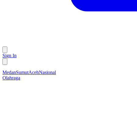
Sign In
Medan
Sumut
Aceh
Nasional
Olahraga