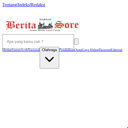
Tentang
|
Indeks
|
Redaksi
Olahraga
Medan
Sumut
Aceh
Nasional
Pendidikan
Opini
Gaya Hidup
Ekonomi
Editorial