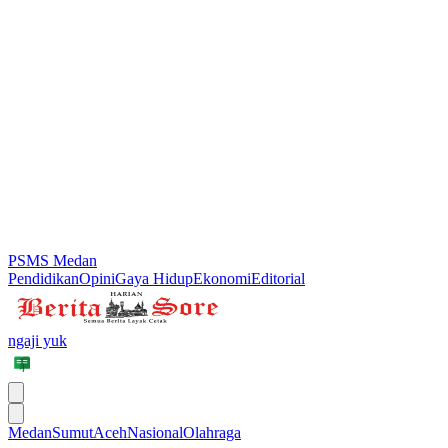
PSMS Medan
Pendidikan
Opini
Gaya Hidup
Ekonomi
Editorial
ngaji yuk
Medan
Sumut
Aceh
Nasional
Olahraga