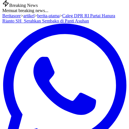
Breaking News
Memuat breaking news...
Beritasore
>
artikel
>
berita-utama
>
Caleg DPR RI Partai Hanura
Rianto SH Serahkan Sembako di Panti Asuhan