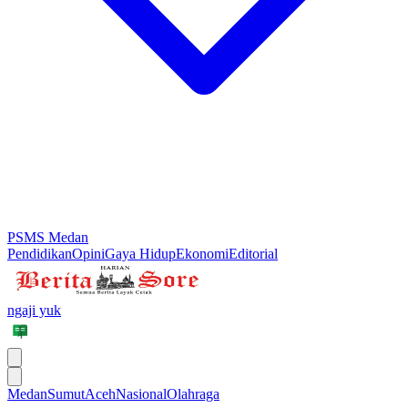
PSMS Medan
Pendidikan
Opini
Gaya Hidup
Ekonomi
Editorial
ngaji yuk
Medan
Sumut
Aceh
Nasional
Olahraga