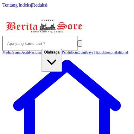
Tentang
|
Indeks
|
Redaksi
Olahraga
Medan
Sumut
Aceh
Nasional
Pendidikan
Opini
Gaya Hidup
Ekonomi
Editorial