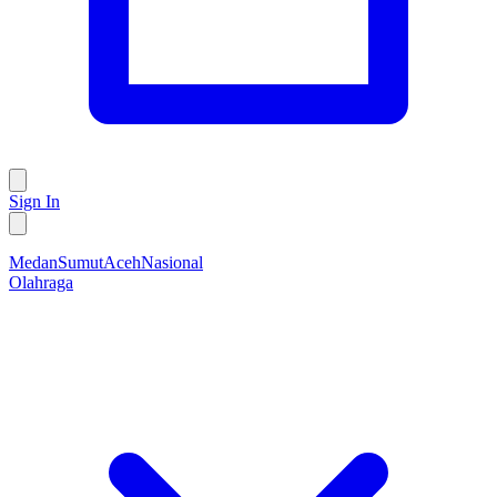
Sign In
Medan
Sumut
Aceh
Nasional
Olahraga