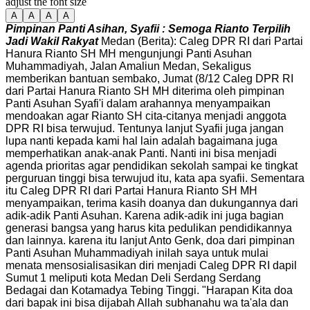
adjust the font size
A
A
A
A
Pimpinan Panti Asihan, Syafii : Semoga Rianto Terpilih
Jadi Wakil Rakyat
Medan (Berita): Caleg DPR RI dari Partai
Hanura Rianto SH MH mengunjungi Panti Asuhan
Muhammadiyah, Jalan Amaliun Medan, Sekaligus
memberikan bantuan sembako, Jumat (8/12 Caleg DPR RI
dari Partai Hanura Rianto SH MH diterima oleh pimpinan
Panti Asuhan Syafi'i dalam arahannya menyampaikan
mendoakan agar Rianto SH cita-citanya menjadi anggota
DPR RI bisa terwujud. Tentunya lanjut Syafii juga jangan
lupa nanti kepada kami hal lain adalah bagaimana juga
memperhatikan anak-anak Panti. Nanti ini bisa menjadi
agenda prioritas agar pendidikan sekolah sampai ke tingkat
perguruan tinggi bisa terwujud itu, kata apa syafii. Sementara
itu Caleg DPR RI dari Partai Hanura Rianto SH MH
menyampaikan, terima kasih doanya dan dukungannya dari
adik-adik Panti Asuhan. Karena adik-adik ini juga bagian
generasi bangsa yang harus kita pedulikan pendidikannya
dan lainnya. karena itu lanjut Anto Genk, doa dari pimpinan
Panti Asuhan Muhammadiyah inilah saya untuk mulai
menata mensosialisasikan diri menjadi Caleg DPR RI dapil
Sumut 1 meliputi kota Medan Deli Serdang Serdang
Bedagai dan Kotamadya Tebing Tinggi. "Harapan Kita doa
dari bapak ini bisa dijabah Allah subhanahu wa ta'ala dan