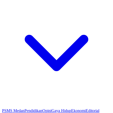
PSMS Medan
Pendidikan
Opini
Gaya Hidup
Ekonomi
Editorial