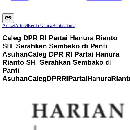
Artikel
A
r
t
i
k
e
l
Berita Utama
B
e
r
i
t
a
U
t
a
m
a
Caleg DPR RI Partai Hanura Rianto
SH Serahkan Sembako di Panti
Asuhan
Caleg DPR RI Partai Hanura
Rianto SH Serahkan Sembako di
Panti
Asuhan
C
a
l
e
g
D
P
R
R
I
P
a
r
t
a
i
H
a
n
u
r
a
R
i
a
n
t