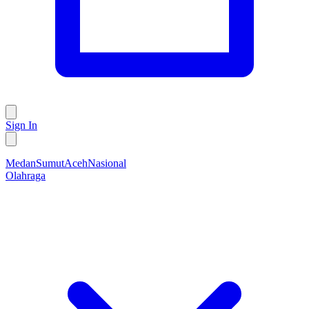
Sign In
Medan
Sumut
Aceh
Nasional
Olahraga