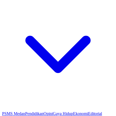
PSMS Medan
Pendidikan
Opini
Gaya Hidup
Ekonomi
Editorial