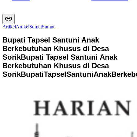
Artikel
A
r
t
i
k
e
l
Sumut
S
u
m
u
t
Bupati Tapsel Santuni Anak
Berkebutuhan Khusus di Desa
Sorik
Bupati Tapsel Santuni Anak
Berkebutuhan Khusus di Desa
Sorik
B
u
p
a
t
i
T
a
p
s
e
l
S
a
n
t
u
n
i
A
n
a
k
B
e
r
k
e
b