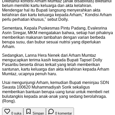
Diketahui kondisi Arham Mumtaz (anak disabilitas) diketahui
belum memiliki kartu keluarga dan akta kelahiran.
Mendengar hal itu Bupati langsung menyerahkan akta
kelahiran dan kartu keluarga kepada Arham," Kondisi Arham
perlu perhatian khusus," sebut Dolly.
Sementara, Kepala Puskesmas Pintu Padang, Evalesrina
Asrin Siregar, MKM mengatakan bahwa, setiap hari pihaknya
memberikan makanan tambahan dengan varian berbeda
berupa susu, dan bubur sesuai nutrisi yang diperlukan
Arham.
Sedangkan, Lanna Hera Nenek dari Arham Mumtaz
mengucapkan terima kasih kepada Bupati Tapsel Dolly
Pasaribu beserta dinas terkait yang telah memberikan
santunan, kartu keluarga dan akta kelahiran kepada Arham
Mumtaz, ucapnya penuh haru.
Usai mengunjungi Arham, kemudian Bupati meninjau SDN
Swasta 100620 Muhammadiyah Sorik sekaligus
memberikan bantuan berupa uang tunai untuk membeli net
bulutangkis kepada anak-anak yang sedang berolahraga.
(Rong).
0
suka
Simpan
0
komentar