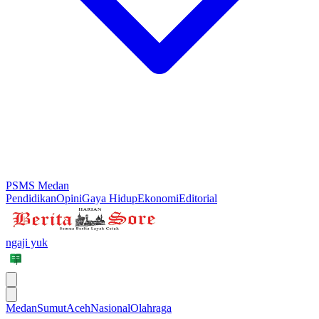
PSMS Medan
Pendidikan
Opini
Gaya Hidup
Ekonomi
Editorial
ngaji yuk
Medan
Sumut
Aceh
Nasional
Olahraga