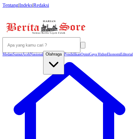
Tentang
|
Indeks
|
Redaksi
Olahraga
Medan
Sumut
Aceh
Nasional
Pendidikan
Opini
Gaya Hidup
Ekonomi
Editorial