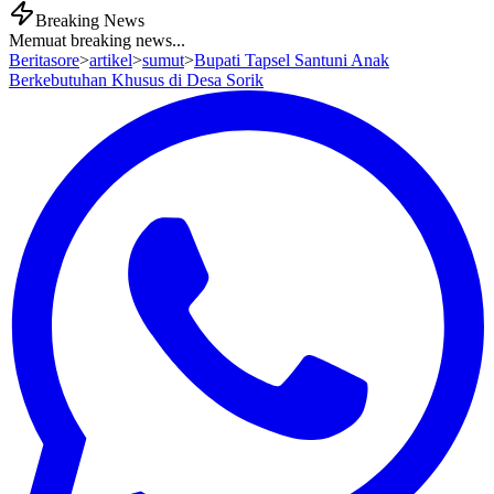
Breaking News
Memuat breaking news...
Beritasore
>
artikel
>
sumut
>
Bupati Tapsel Santuni Anak
Berkebutuhan Khusus di Desa Sorik