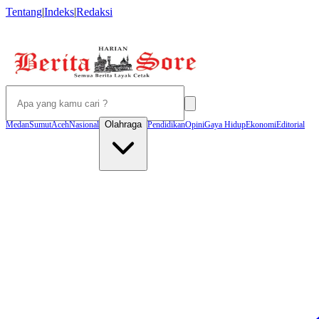
Tentang
|
Indeks
|
Redaksi
Olahraga
Medan
Sumut
Aceh
Nasional
Pendidikan
Opini
Gaya Hidup
Ekonomi
Editorial