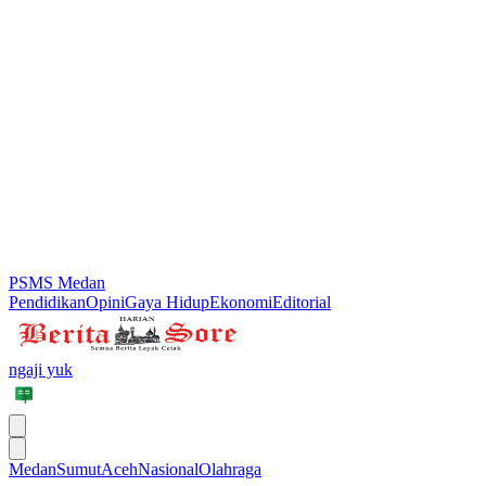
PSMS Medan
Pendidikan
Opini
Gaya Hidup
Ekonomi
Editorial
ngaji yuk
Medan
Sumut
Aceh
Nasional
Olahraga