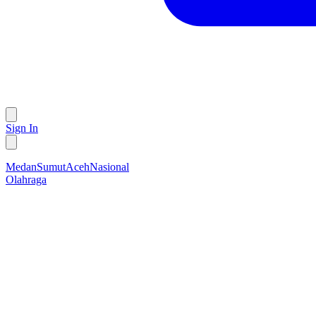
Sign In
Medan
Sumut
Aceh
Nasional
Olahraga