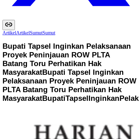
Artikel
A
r
t
i
k
e
l
Sumut
S
u
m
u
t
Bupati Tapsel Inginkan Pelaksanaan
Proyek Peninjauan ROW PLTA
Batang Toru Perhatikan Hak
Masyarakat
Bupati Tapsel Inginkan
Pelaksanaan Proyek Peninjauan ROW
PLTA Batang Toru Perhatikan Hak
Masyarakat
B
u
p
a
t
i
T
a
p
s
e
l
I
n
g
i
n
k
a
n
P
e
l
a
k