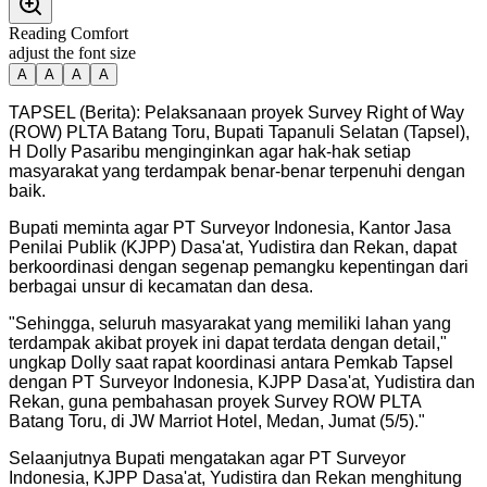
Reading Comfort
adjust the font size
A
A
A
A
TAPSEL (Berita): Pelaksanaan proyek Survey Right of Way
(ROW) PLTA Batang Toru, Bupati Tapanuli Selatan (Tapsel),
H Dolly Pasaribu menginginkan agar hak-hak setiap
masyarakat yang terdampak benar-benar terpenuhi dengan
baik.
Bupati meminta agar PT Surveyor Indonesia, Kantor Jasa
Penilai Publik (KJPP) Dasa'at, Yudistira dan Rekan, dapat
berkoordinasi dengan segenap pemangku kepentingan dari
berbagai unsur di kecamatan dan desa.
"
Sehingga, seluruh masyarakat yang memiliki lahan yang
terdampak akibat proyek ini dapat terdata dengan detail,"
ungkap Dolly saat rapat koordinasi antara Pemkab Tapsel
dengan PT Surveyor Indonesia, KJPP Dasa'at, Yudistira dan
Rekan, guna pembahasan proyek Survey ROW PLTA
Batang Toru, di JW Marriot Hotel, Medan, Jumat (5/5).
"
Selaanjutnya Bupati mengatakan agar PT Surveyor
Indonesia, KJPP Dasa'at, Yudistira dan Rekan menghitung