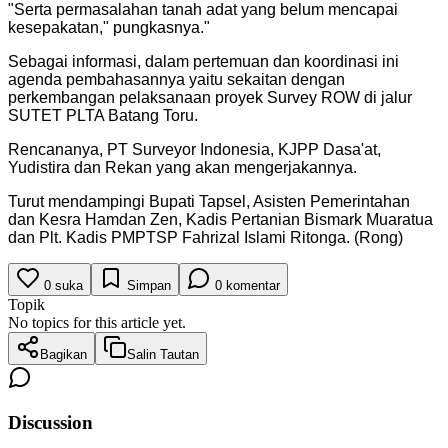
"
Serta permasalahan tanah adat yang belum mencapai
kesepakatan," pungkasnya.
"
Sebagai informasi, dalam pertemuan dan koordinasi ini
agenda pembahasannya yaitu sekaitan dengan
perkembangan pelaksanaan proyek Survey ROW di jalur
SUTET PLTA Batang Toru.
Rencananya, PT Surveyor Indonesia, KJPP Dasa'at,
Yudistira dan Rekan yang akan mengerjakannya.
Turut mendampingi Bupati Tapsel, Asisten Pemerintahan
dan Kesra Hamdan Zen, Kadis Pertanian Bismark Muaratua
dan Plt. Kadis PMPTSP Fahrizal Islami Ritonga. (Rong)
0
suka
Simpan
0
komentar
Topik
No topics for this article yet.
Bagikan
Salin Tautan
Discussion