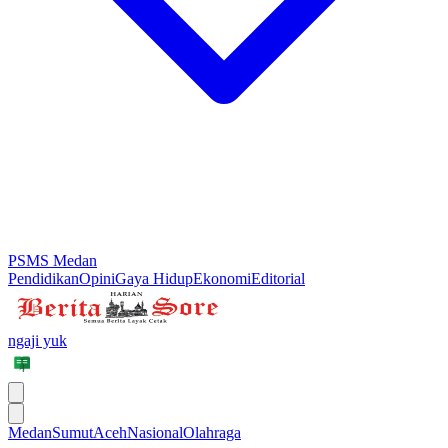
PSMS Medan
Pendidikan
Opini
Gaya Hidup
Ekonomi
Editorial
ngaji yuk
Medan
Sumut
Aceh
Nasional
Olahraga