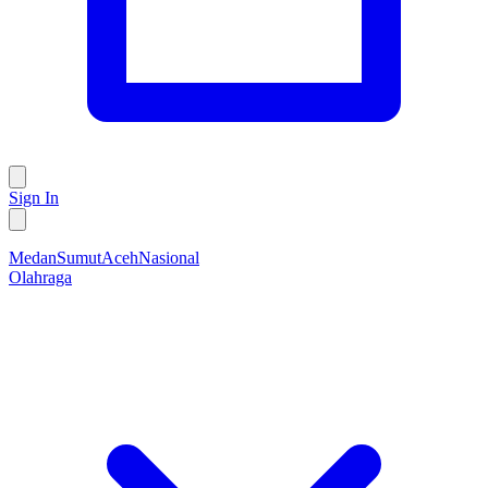
Sign In
Medan
Sumut
Aceh
Nasional
Olahraga