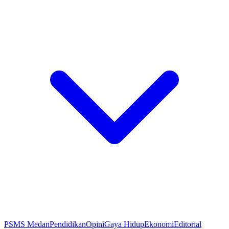
PSMS Medan
Pendidikan
Opini
Gaya Hidup
Ekonomi
Editorial