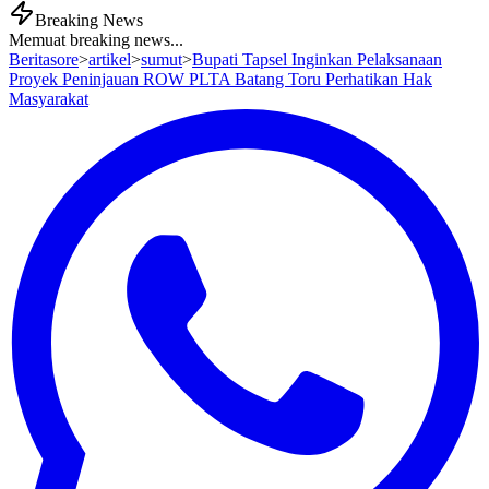
Breaking News
Memuat breaking news...
Beritasore
>
artikel
>
sumut
>
Bupati Tapsel Inginkan Pelaksanaan
Proyek Peninjauan ROW PLTA Batang Toru Perhatikan Hak
Masyarakat