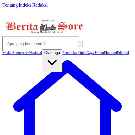
Tentang
|
Indeks
|
Redaksi
Olahraga
Medan
Sumut
Aceh
Nasional
Pendidikan
Opini
Gaya Hidup
Ekonomi
Editorial