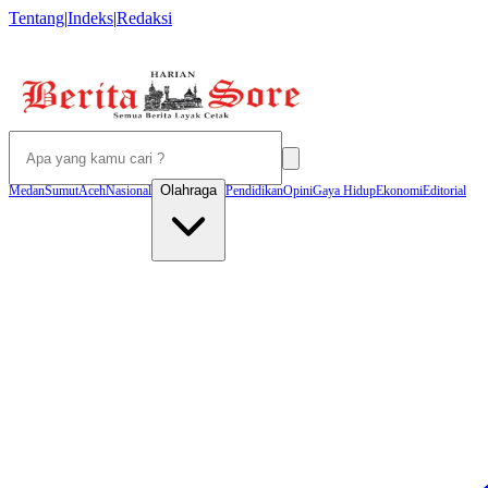
Tentang
|
Indeks
|
Redaksi
Olahraga
Medan
Sumut
Aceh
Nasional
Pendidikan
Opini
Gaya Hidup
Ekonomi
Editorial