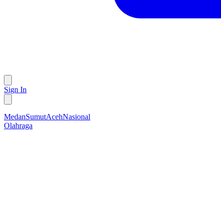
Sign In
Medan
Sumut
Aceh
Nasional
Olahraga