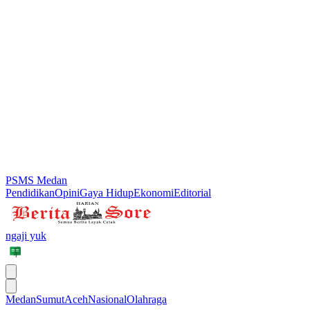
PSMS Medan
Pendidikan
Opini
Gaya Hidup
Ekonomi
Editorial
ngaji yuk
Medan
Sumut
Aceh
Nasional
Olahraga