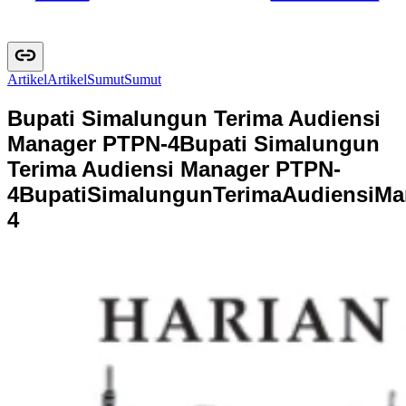
Artikel
A
r
t
i
k
e
l
Sumut
S
u
m
u
t
Bupati Simalungun Terima Audiensi
Manager PTPN-4
Bupati Simalungun
Terima Audiensi Manager PTPN-
4
B
u
p
a
t
i
S
i
m
a
l
u
n
g
u
n
T
e
r
i
m
a
A
u
d
i
e
n
s
i
M
a
4