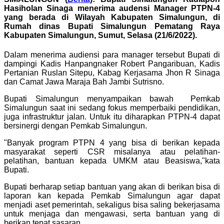
Hasiholan Sinaga menerima audensi Manager PTPN-4
yang berada di Wilayah Kabupaten Simalungun, di
Rumah dinas Bupati Simalungun Pematang Raya
Kabupaten Simalungun, Sumut, Selasa (21/6/2022).
Dalam menerima audiensi para manager tersebut Bupati di
dampingi Kadis Hanpangnaker Robert Pangaribuan, Kadis
Pertanian Ruslan Sitepu, Kabag Kerjasama Jhon R Sinaga
dan Camat Jawa Maraja Bah Jambi Sutrisno.
Bupati Simalungun menyampaikan bawah Pemkab
Simalungun saat ini sedang fokus memperbaiki pendidikan,
juga infrastruktur jalan. Untuk itu diharapkan PTPN-4 dapat
bersinergi dengan Pemkab Simalungun.
"Banyak program PTPN 4 yang bisa di berikan kepada
masyarakat seperti CSR misalanya atau pelatihan-
pelatihan, bantuan kepada UMKM atau Beasiswa,"kata
Bupati.
Bupati berharap setiap bantuan yang akan di berikan bisa di
laporan kan kepada Pemkab Simalungun agar dapat
menjadi aset pemerintah, sekaligus bisa saling bekerjasama
untuk menjaga dan mengawasi, serta bantuan yang di
berikan tepat sasaran.