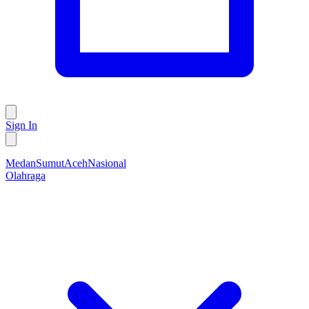
Sign In
Medan
Sumut
Aceh
Nasional
Olahraga