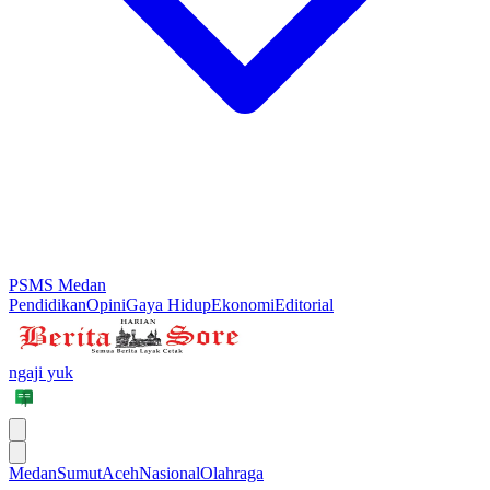
PSMS Medan
Pendidikan
Opini
Gaya Hidup
Ekonomi
Editorial
ngaji yuk
Medan
Sumut
Aceh
Nasional
Olahraga