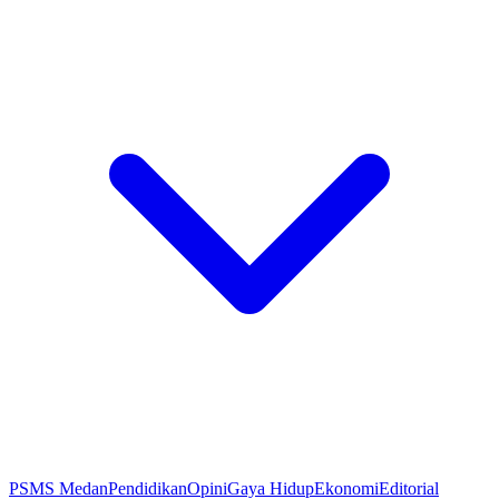
PSMS Medan
Pendidikan
Opini
Gaya Hidup
Ekonomi
Editorial