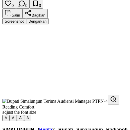
0
0
0
Salin
Bagikan
Screenshot
Dengarkan
Reading Comfort
adjust the font size
A
A
A
A
SIMALUNGUN (
Berita
): Bupati Simalungun Radiapoh