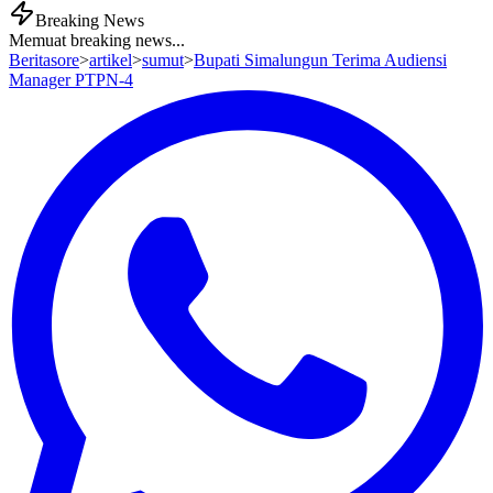
Breaking News
Memuat breaking news...
Beritasore
>
artikel
>
sumut
>
Bupati Simalungun Terima Audiensi
Manager PTPN-4