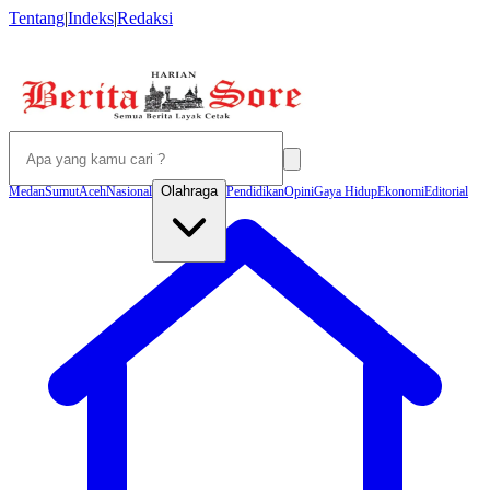
Tentang
|
Indeks
|
Redaksi
Olahraga
Medan
Sumut
Aceh
Nasional
Pendidikan
Opini
Gaya Hidup
Ekonomi
Editorial