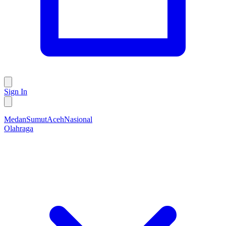
Sign In
Medan
Sumut
Aceh
Nasional
Olahraga