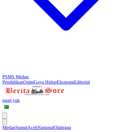
PSMS Medan
Pendidikan
Opini
Gaya Hidup
Ekonomi
Editorial
ngaji yuk
Medan
Sumut
Aceh
Nasional
Olahraga