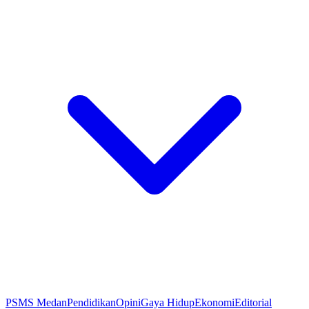
PSMS Medan
Pendidikan
Opini
Gaya Hidup
Ekonomi
Editorial