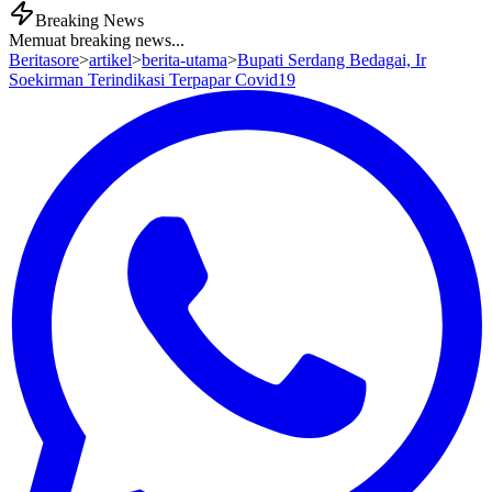
Breaking News
Memuat breaking news...
Beritasore
>
artikel
>
berita-utama
>
Bupati Serdang Bedagai, Ir
Soekirman Terindikasi Terpapar Covid19