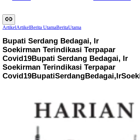
Artikel
A
r
t
i
k
e
l
Berita Utama
B
e
r
i
t
a
U
t
a
m
a
Bupati Serdang Bedagai, Ir
Soekirman Terindikasi Terpapar
Covid19
Bupati Serdang Bedagai, Ir
Soekirman Terindikasi Terpapar
Covid19
B
u
p
a
t
i
S
e
r
d
a
n
g
B
e
d
a
g
a
i
,
I
r
S
o
e
k