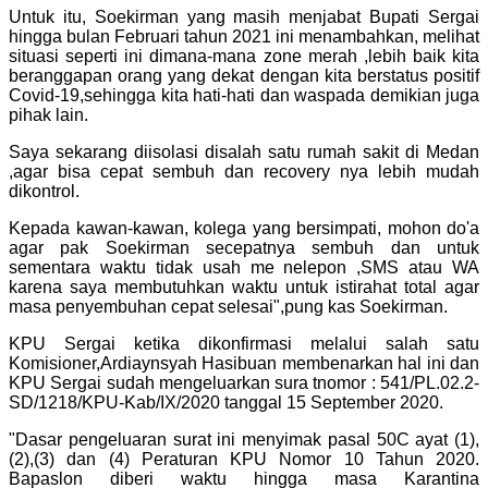
Untuk itu, Soekirman yang masih menjabat Bupati Sergai
hingga bulan Februari tahun 2021 ini menambahkan, melihat
situasi seperti ini dimana-mana zone merah ,lebih baik kita
beranggapan orang yang dekat dengan kita berstatus positif
Covid-19,sehingga kita hati-hati dan waspada demikian juga
pihak lain.
Saya sekarang diisolasi disalah satu rumah sakit di Medan
,agar bisa cepat sembuh dan recovery nya lebih mudah
dikontrol.
Kepada kawan-kawan, kolega yang bersimpati, mohon do'a
agar pak Soekirman secepatnya sembuh dan untuk
sementara waktu tidak usah me nelepon ,SMS atau WA
karena saya membutuhkan waktu untuk istirahat total agar
masa penyembuhan cepat selesai",pung kas Soekirman.
KPU Sergai ketika dikonfirmasi melalui salah satu
Komisioner,Ardiaynsyah Hasibuan membenarkan hal ini dan
KPU Sergai sudah mengeluarkan sura tnomor : 541/PL.02.2-
SD/1218/KPU-Kab/IX/2020 tanggal 15 September 2020.
"Dasar pengeluaran surat ini menyimak pasal 50C ayat (1),
(2),(3) dan (4) Peraturan KPU Nomor 10 Tahun 2020.
Bapaslon diberi waktu hingga masa Karantina