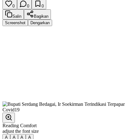
0
0
0
Salin
Bagikan
Screenshot
Dengarkan
Reading Comfort
adjust the font size
A
A
A
A