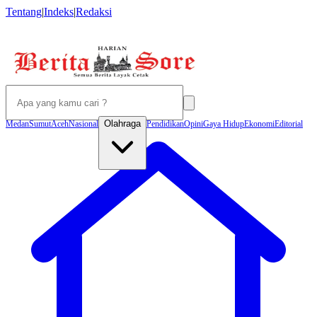
Tentang
|
Indeks
|
Redaksi
Olahraga
Medan
Sumut
Aceh
Nasional
Pendidikan
Opini
Gaya Hidup
Ekonomi
Editorial