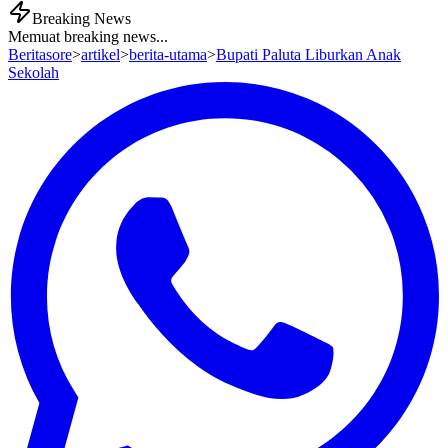
Breaking News
Memuat breaking news...
Beritasore
>
artikel
>
berita-utama
>
Bupati Paluta Liburkan Anak
Sekolah