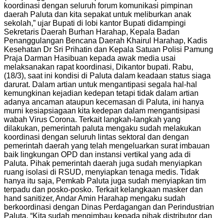
koordinasi dengan seluruh forum komunikasi pimpinan
daerah Paluta dan kita sepakat untuk meliburkan anak
sekolah,” ujar Bupati di lobi kantor Bupati didampingi
Sekretaris Daerah Burhan Harahap, Kepala Badan
Penanggulangan Bencana Daerah Khairul Harahap, Kadis
Kesehatan Dr Sri Prihatin dan Kepala Satuan Polisi Pamung
Praja Darman Hasibuan kepada awak media usai
melaksanakan rapat koordinasi, Dikantor bupati. Rabu,
(18/3), saat ini kondisi di Paluta dalam keadaan status siaga
darurat. Dalam artian untuk mengantipasi segala hal-hal
kemungkinan kejadian kedepan tetapi tidak dalam artian
adanya ancaman ataupun kecemasan di Paluta, ini hanya
murni kesiapsiagaan kita kedepan dalam mengantisipasi
wabah Virus Corona. Terkait langkah-langkah yang
dilakukan, pemerintah paluta mengaku sudah melakukan
koordinasi dengan seluruh lintas sektoral dan dengan
pemerintah daerah yang telah mengeluarkan surat imbauan
baik lingkungan OPD dan instansi vertikal yang ada di
Paluta. Pihak pemerintah daerah juga sudah menyiapkan
ruang isolasi di RSUD, menyiapkan tenaga medis. Tidak
hanya itu saja, Pemkab Paluta juga sudah menyiapkan tim
terpadu dan posko-posko. Terkait kelangkaan masker dan
hand sanitizer, Andar Amin Harahap mengaku sudah
berkoordinasi dengan Dinas Perdagangan dan Perindustrian
Paluta. “Kita sudah mengimbau kepada pihak distributor dan