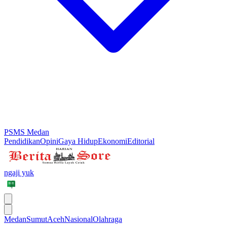
PSMS Medan
Pendidikan
Opini
Gaya Hidup
Ekonomi
Editorial
ngaji yuk
Medan
Sumut
Aceh
Nasional
Olahraga