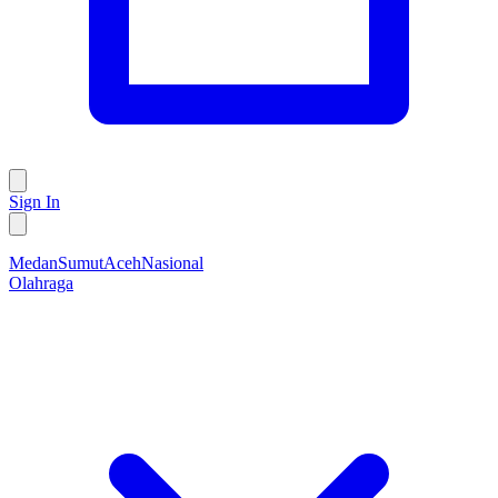
Sign In
Medan
Sumut
Aceh
Nasional
Olahraga