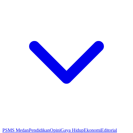
PSMS Medan
Pendidikan
Opini
Gaya Hidup
Ekonomi
Editorial