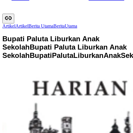
Artikel
A
r
t
i
k
e
l
Berita Utama
B
e
r
i
t
a
U
t
a
m
a
Bupati Paluta Liburkan Anak
Sekolah
Bupati Paluta Liburkan Anak
Sekolah
B
u
p
a
t
i
P
a
l
u
t
a
L
i
b
u
r
k
a
n
A
n
a
k
S
e