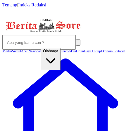
Tentang
|
Indeks
|
Redaksi
Olahraga
Medan
Sumut
Aceh
Nasional
Pendidikan
Opini
Gaya Hidup
Ekonomi
Editorial