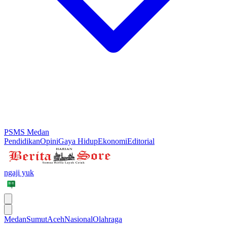
PSMS Medan
Pendidikan
Opini
Gaya Hidup
Ekonomi
Editorial
ngaji yuk
Medan
Sumut
Aceh
Nasional
Olahraga