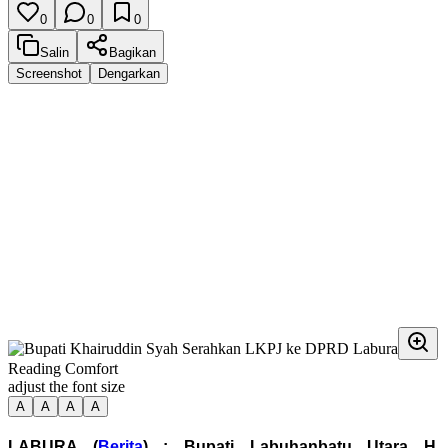
0
0
0
Salin
Bagikan
Screenshot
Dengarkan
Reading Comfort
adjust the font size
A
A
A
A
LABURA (
Berita
) : Bupati Labuhanbatu Utara H.