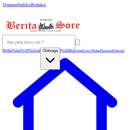
Tentang
|
Indeks
|
Redaksi
Olahraga
Medan
Sumut
Aceh
Nasional
Pendidikan
Opini
Gaya Hidup
Ekonomi
Editorial