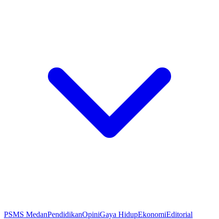
PSMS Medan
Pendidikan
Opini
Gaya Hidup
Ekonomi
Editorial