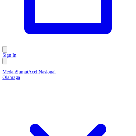
Sign In
Medan
Sumut
Aceh
Nasional
Olahraga