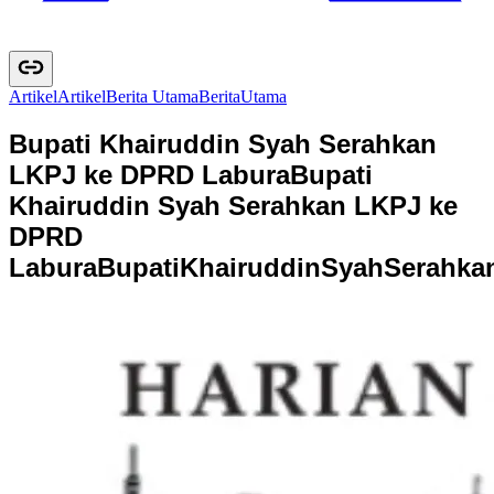
Artikel
A
r
t
i
k
e
l
Berita Utama
B
e
r
i
t
a
U
t
a
m
a
Bupati Khairuddin Syah Serahkan
LKPJ ke DPRD Labura
Bupati
Khairuddin Syah Serahkan LKPJ ke
DPRD
Labura
B
u
p
a
t
i
K
h
a
i
r
u
d
d
i
n
S
y
a
h
S
e
r
a
h
k
a