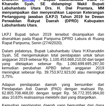
Kharudin Syah, SE didampingi Wakil Bupati
Labuhanbatu Utara Drs. H. Dwi Prantara, MM
menyampaikan dan menyerahkan Laporan Keterangan
Pertanggung jawaban (LKPJ) Tahun 2019 ke Dewan
Perwakilan Rakyat Daerah (DPRD) Kabupaten
Labuhanbatu Utara.
LKPJ Bupati tahun 2019 tersebut disampaikan dan
diserahkan pada Rapat Paripurna DPRD Labura di Ruang
Rapat Paripurna, Senin (27/4/2020).
Dalam pidatonya, Bupati Labuhanbatu Utara H.Kharuddin
Syah, SE mengemukakan total pendapatan untuk tahun
anggaran 2019 sebesar Rp. 1.100.453.668.210,00 dari target
yang ditetapkan sebesar Rp. 1.060.699.695.287,00
kemudian perubahan APBD tahun anggaran 2019
meningkat sebesar Rp. 39.753.972.923,00 atau meningkat
3,75%.
Adapun pendapatan daerah yang bersumber dari
Pendapatan Asli Daerah (PAD) dengan realisasi Rp.
62.805.708.468,00 dengan target Rp. 56.772.355.964,00
atau 10,63% realisasinya melebihi dari yang ditargetkan.
Kemudian pendapatan daerah yang bersumber dari dana