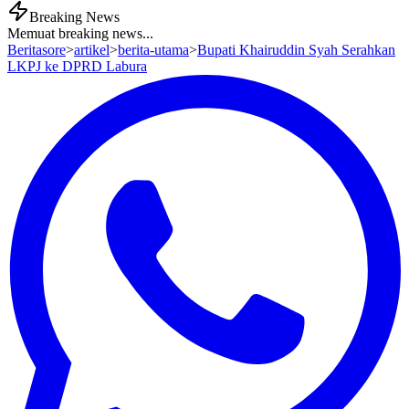
Breaking News
Memuat breaking news...
Beritasore
>
artikel
>
berita-utama
>
Bupati Khairuddin Syah Serahkan
LKPJ ke DPRD Labura