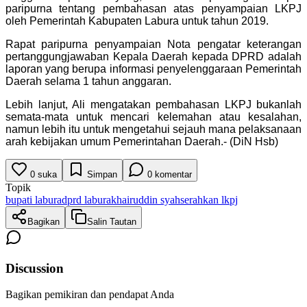
paripurna tentang pembahasan atas penyampaian LKPJ
oleh Pemerintah Kabupaten Labura untuk tahun 2019.
Rapat paripurna penyampaian Nota pengatar keterangan
pertanggungjawaban Kepala Daerah kepada DPRD adalah
laporan yang berupa informasi penyelenggaraan Pemerintah
Daerah selama 1 tahun anggaran.
Lebih lanjut, Ali mengatakan pembahasan LKPJ bukanlah
semata-mata untuk mencari kelemahan atau kesalahan,
namun lebih itu untuk mengetahui sejauh mana pelaksanaan
arah kebijakan umum Pemerintahan Daerah.- (DiN Hsb)
0
suka
Simpan
0
komentar
Topik
bupati labura
dprd labura
khairuddin syah
serahkan lkpj
Bagikan
Salin Tautan
Discussion
Bagikan pemikiran dan pendapat Anda