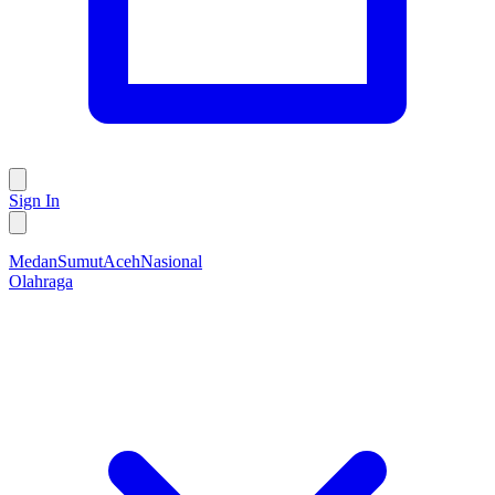
Sign In
Medan
Sumut
Aceh
Nasional
Olahraga