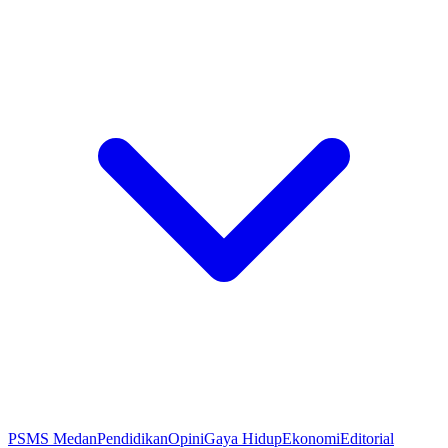
PSMS Medan
Pendidikan
Opini
Gaya Hidup
Ekonomi
Editorial