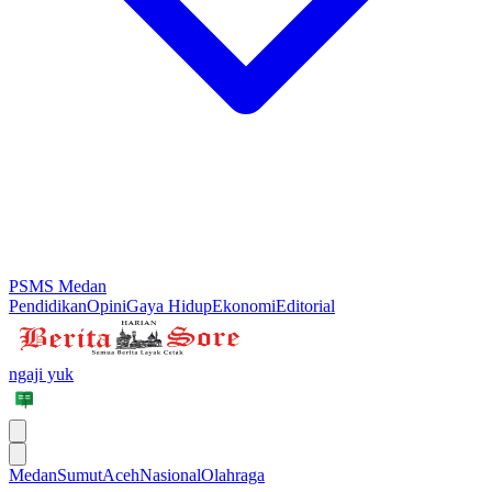
PSMS Medan
Pendidikan
Opini
Gaya Hidup
Ekonomi
Editorial
ngaji yuk
Medan
Sumut
Aceh
Nasional
Olahraga