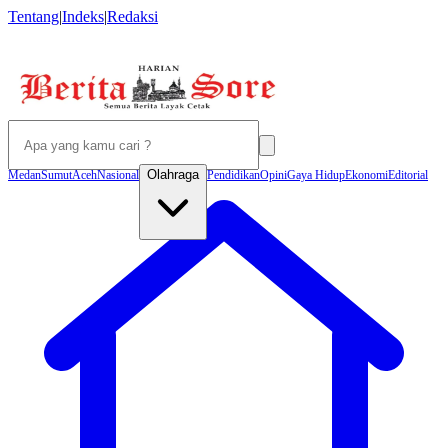
Tentang
|
Indeks
|
Redaksi
Olahraga
Medan
Sumut
Aceh
Nasional
Pendidikan
Opini
Gaya Hidup
Ekonomi
Editorial