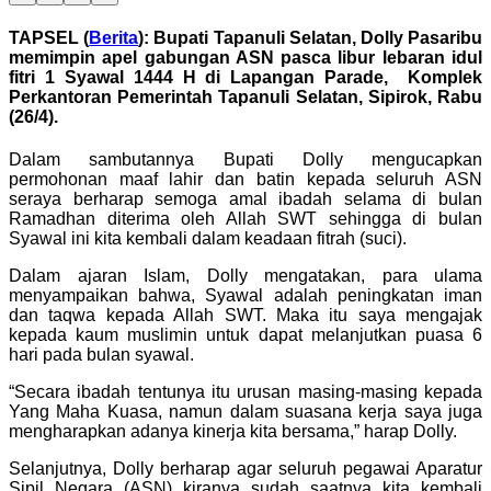
TAPSEL (
Berita
): Bupati Tapanuli Selatan, Dolly Pasaribu
memimpin apel gabungan ASN pasca libur lebaran idul
fitri 1 Syawal 1444 H di Lapangan Parade, Komplek
Perkantoran Pemerintah Tapanuli Selatan, Sipirok, Rabu
(26/4).
Dalam sambutannya Bupati Dolly mengucapkan
permohonan maaf lahir dan batin kepada seluruh ASN
seraya berharap semoga amal ibadah selama di bulan
Ramadhan diterima oleh Allah SWT sehingga di bulan
Syawal ini kita kembali dalam keadaan fitrah (suci).
Dalam ajaran Islam, Dolly mengatakan, para ulama
menyampaikan bahwa, Syawal adalah peningkatan iman
dan taqwa kepada Allah SWT. Maka itu saya mengajak
kepada kaum muslimin untuk dapat melanjutkan puasa 6
hari pada bulan syawal.
“Secara ibadah tentunya itu urusan masing-masing kepada
Yang Maha Kuasa, namun dalam suasana kerja saya juga
mengharapkan adanya kinerja kita bersama,” harap Dolly.
Selanjutnya, Dolly berharap agar seluruh pegawai Aparatur
Sipil Negara (ASN) kiranya sudah saatnya kita kembali