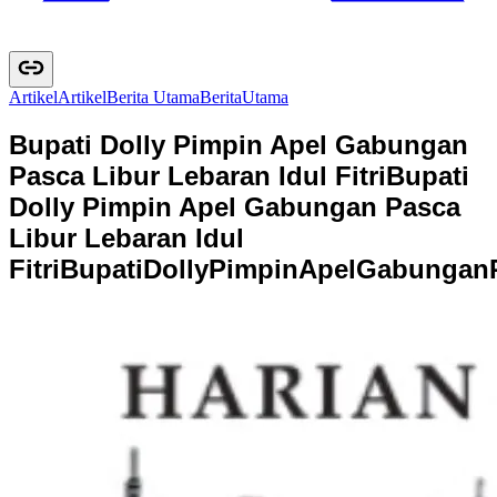
Artikel
A
r
t
i
k
e
l
Berita Utama
B
e
r
i
t
a
U
t
a
m
a
Bupati Dolly Pimpin Apel Gabungan
Pasca Libur Lebaran Idul Fitri
Bupati
Dolly Pimpin Apel Gabungan Pasca
Libur Lebaran Idul
Fitri
B
u
p
a
t
i
D
o
l
l
y
P
i
m
p
i
n
A
p
e
l
G
a
b
u
n
g
a
n