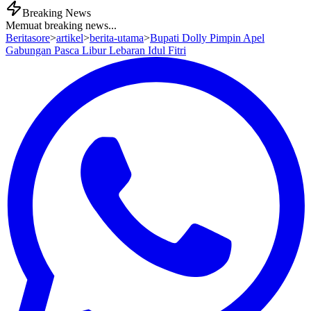
Breaking News
Memuat breaking news...
Beritasore
>
artikel
>
berita-utama
>
Bupati Dolly Pimpin Apel
Gabungan Pasca Libur Lebaran Idul Fitri