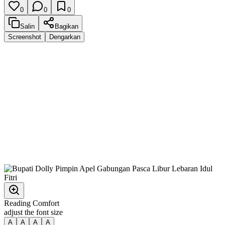
0
0
0
Salin
Bagikan
Screenshot
Dengarkan
Reading Comfort
adjust the font size
A
A
A
A