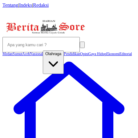
Tentang
|
Indeks
|
Redaksi
Olahraga
Medan
Sumut
Aceh
Nasional
Pendidikan
Opini
Gaya Hidup
Ekonomi
Editorial