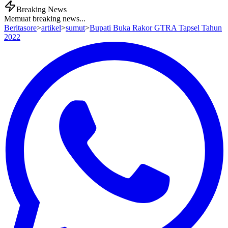
Breaking News
Memuat breaking news...
Beritasore
>
artikel
>
sumut
>
Bupati Buka Rakor GTRA Tapsel Tahun
2022