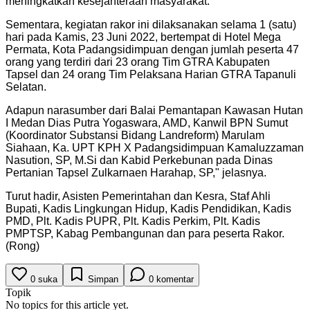
meningkatkan kesejahteraan masyarakat.
Sementara, kegiatan rakor ini dilaksanakan selama 1 (satu)
hari pada Kamis, 23 Juni 2022, bertempat di Hotel Mega
Permata, Kota Padangsidimpuan dengan jumlah peserta 47
orang yang terdiri dari 23 orang Tim GTRA Kabupaten
Tapsel dan 24 orang Tim Pelaksana Harian GTRA Tapanuli
Selatan.
Adapun narasumber dari Balai Pemantapan Kawasan Hutan
I Medan Dias Putra Yogaswara, AMD, Kanwil BPN Sumut
(Koordinator Substansi Bidang Landreform) Marulam
Siahaan, Ka. UPT KPH X Padangsidimpuan Kamaluzzaman
Nasution, SP, M.Si dan Kabid Perkebunan pada Dinas
Pertanian Tapsel Zulkarnaen Harahap, SP," jelasnya.
Turut hadir, Asisten Pemerintahan dan Kesra, Staf Ahli
Bupati, Kadis Lingkungan Hidup, Kadis Pendidikan, Kadis
PMD, Plt. Kadis PUPR, Plt. Kadis Perkim, Plt. Kadis
PMPTSP, Kabag Pembangunan dan para peserta Rakor.
(Rong)
0
suka
Simpan
0
komentar
Topik
No topics for this article yet.