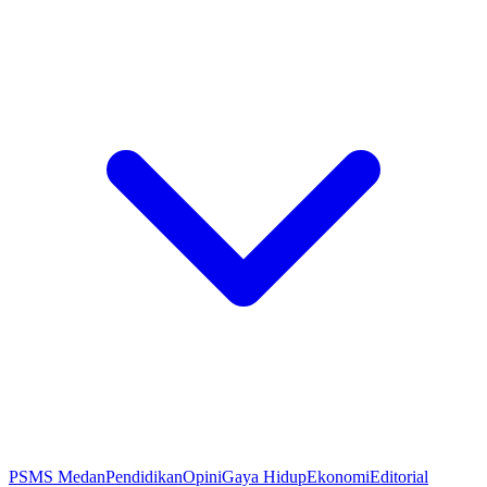
PSMS Medan
Pendidikan
Opini
Gaya Hidup
Ekonomi
Editorial