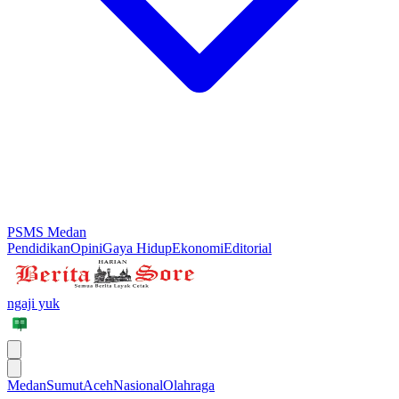
PSMS Medan
Pendidikan
Opini
Gaya Hidup
Ekonomi
Editorial
ngaji yuk
Medan
Sumut
Aceh
Nasional
Olahraga