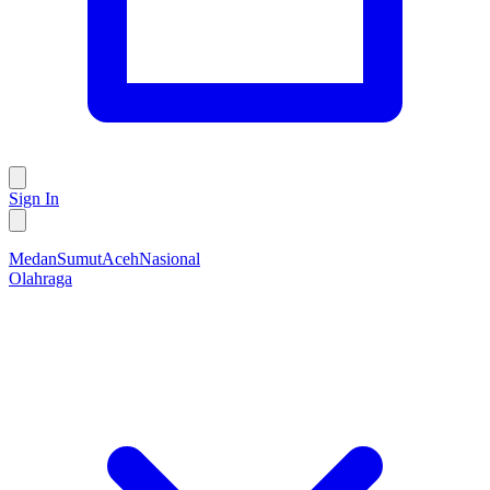
Sign In
Medan
Sumut
Aceh
Nasional
Olahraga