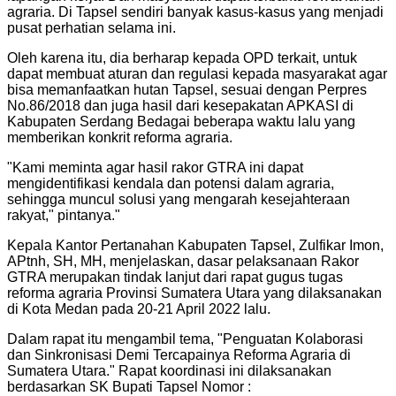
agraria. Di Tapsel sendiri banyak kasus-kasus yang menjadi
pusat perhatian selama ini.
Oleh karena itu, dia berharap kepada OPD terkait, untuk
dapat membuat aturan dan regulasi kepada masyarakat agar
bisa memanfaatkan hutan Tapsel, sesuai dengan Perpres
No.86/2018 dan juga hasil dari kesepakatan APKASI di
Kabupaten Serdang Bedagai beberapa waktu lalu yang
memberikan konkrit reforma agraria.
"
Kami meminta agar hasil rakor GTRA ini dapat
mengidentifikasi kendala dan potensi dalam agraria,
sehingga muncul solusi yang mengarah kesejahteraan
rakyat," pintanya.
"
Kepala Kantor Pertanahan Kabupaten Tapsel, Zulfikar Imon,
APtnh, SH, MH, menjelaskan, dasar pelaksanaan Rakor
GTRA merupakan tindak lanjut dari rapat gugus tugas
reforma agraria Provinsi Sumatera Utara yang dilaksanakan
di Kota Medan pada 20-21 April 2022 lalu.
Dalam rapat itu mengambil tema, "Penguatan Kolaborasi
dan Sinkronisasi Demi Tercapainya Reforma Agraria di
Sumatera Utara." Rapat koordinasi ini dilaksanakan
berdasarkan SK Bupati Tapsel Nomor :