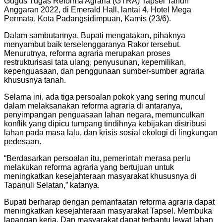
Gugus Tugas Reforma Agraria (GTRA) Tapsel Tahun
Anggaran 2022, di Emerald Hall, lantai 4, Hotel Mega
Permata, Kota Padangsidimpuan, Kamis (23/6).
Dalam sambutannya, Bupati mengatakan, pihaknya
menyambut baik terselenggaranya Rakor tersebut.
Menurutnya, reforma agraria merupakan proses
restrukturisasi tata ulang, penyusunan, kepemilikan,
kepenguasaan, dan penggunaan sumber-sumber agraria
khususnya tanah.
Selama ini, ada tiga persoalan pokok yang sering muncul
dalam melaksanakan reforma agraria di antaranya,
penyimpangan penguasaan lahan negara, memunculkan
konflik yang dipicu tumpang tindihnya kebijakan distribusi
lahan pada masa lalu, dan krisis sosial ekologi di lingkungan
pedesaan.
“Berdasarkan persoalan itu, pemerintah merasa perlu
melakukan reforma agraria yang bertujuan untuk
meningkatkan kesejahteraan masyarakat khususnya di
Tapanuli Selatan,” katanya.
Bupati berharap dengan pemanfaatan reforma agraria dapat
meningkatkan kesejahteraan masyarakat Tapsel. Membuka
lapangan kerja. Dan masyarakat dapat terbantu lewat lahan