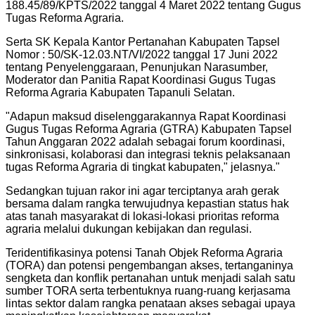
188.45/89/KPTS/2022 tanggal 4 Maret 2022 tentang Gugus
Tugas Reforma Agraria.
Serta SK Kepala Kantor Pertanahan Kabupaten Tapsel
Nomor : 50/SK-12.03.NT/VI/2022 tanggal 17 Juni 2022
tentang Penyelenggaraan, Penunjukan Narasumber,
Moderator dan Panitia Rapat Koordinasi Gugus Tugas
Reforma Agraria Kabupaten Tapanuli Selatan.
"
Adapun maksud diselenggarakannya Rapat Koordinasi
Gugus Tugas Reforma Agraria (GTRA) Kabupaten Tapsel
Tahun Anggaran 2022 adalah sebagai forum koordinasi,
sinkronisasi, kolaborasi dan integrasi teknis pelaksanaan
tugas Reforma Agraria di tingkat kabupaten," jelasnya.
"
Sedangkan tujuan rakor ini agar terciptanya arah gerak
bersama dalam rangka terwujudnya kepastian status hak
atas tanah masyarakat di lokasi-lokasi prioritas reforma
agraria melalui dukungan kebijakan dan regulasi.
Teridentifikasinya potensi Tanah Objek Reforma Agraria
(TORA) dan potensi pengembangan akses, tertanganinya
sengketa dan konflik pertanahan untuk menjadi salah satu
sumber TORA serta terbentuknya ruang-ruang kerjasama
lintas sektor dalam rangka penataan akses sebagai upaya