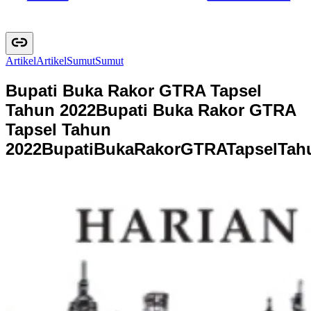
Artikel
A
r
t
i
k
e
l
Sumut
S
u
m
u
t
Bupati Buka Rakor GTRA Tapsel
Tahun 2022
Bupati Buka Rakor GTRA
Tapsel Tahun
2022
B
u
p
a
t
i
B
u
k
a
R
a
k
o
r
G
T
R
A
T
a
p
s
e
l
T
a
h