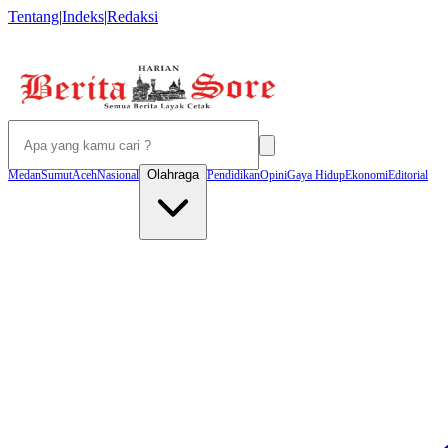
Tentang
|
Indeks
|
Redaksi
Olahraga
Medan
Sumut
Aceh
Nasional
Pendidikan
Opini
Gaya Hidup
Ekonomi
Editorial