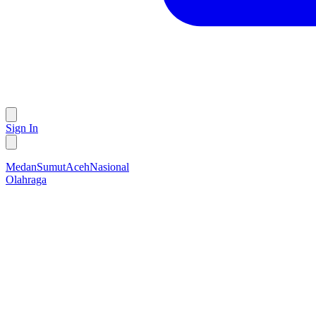
Sign In
Medan
Sumut
Aceh
Nasional
Olahraga