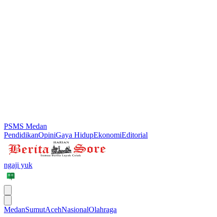
PSMS Medan
Pendidikan
Opini
Gaya Hidup
Ekonomi
Editorial
ngaji yuk
Medan
Sumut
Aceh
Nasional
Olahraga