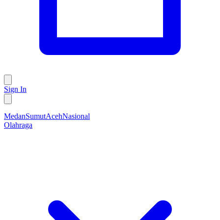
Sign In
Medan
Sumut
Aceh
Nasional
Olahraga