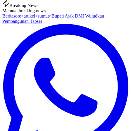
Breaking News
Memuat breaking news...
Beritasore
>
artikel
>
sumut
>
Bupati Ajak DMI Wujudkan
Pembangunan Tapsel