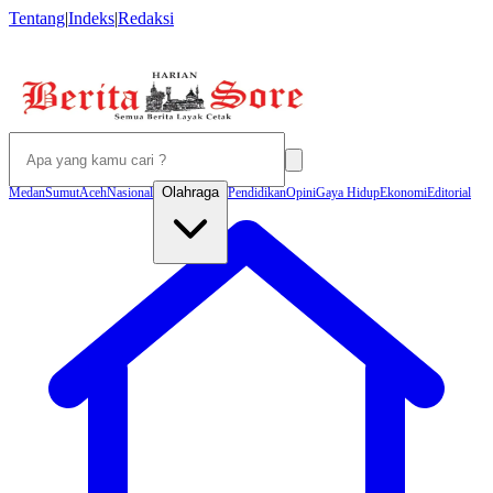
Tentang
|
Indeks
|
Redaksi
Olahraga
Medan
Sumut
Aceh
Nasional
Pendidikan
Opini
Gaya Hidup
Ekonomi
Editorial