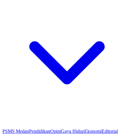
PSMS Medan
Pendidikan
Opini
Gaya Hidup
Ekonomi
Editorial