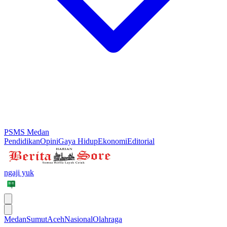
PSMS Medan
Pendidikan
Opini
Gaya Hidup
Ekonomi
Editorial
ngaji yuk
Medan
Sumut
Aceh
Nasional
Olahraga