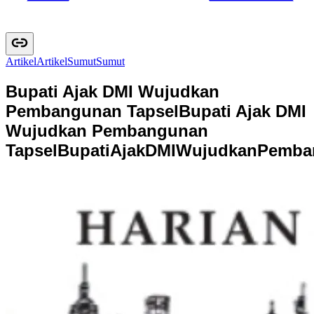
Artikel
A
r
t
i
k
e
l
Sumut
S
u
m
u
t
Bupati Ajak DMI Wujudkan
Pembangunan Tapsel
Bupati Ajak DMI
Wujudkan Pembangunan
Tapsel
B
u
p
a
t
i
A
j
a
k
D
M
I
W
u
j
u
d
k
a
n
P
e
m
b
a