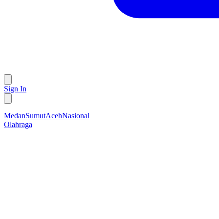
Sign In
Medan
Sumut
Aceh
Nasional
Olahraga