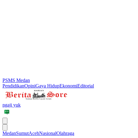
PSMS Medan
Pendidikan
Opini
Gaya Hidup
Ekonomi
Editorial
ngaji yuk
Medan
Sumut
Aceh
Nasional
Olahraga