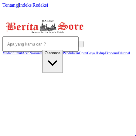
Tentang
|
Indeks
|
Redaksi
Olahraga
Medan
Sumut
Aceh
Nasional
Pendidikan
Opini
Gaya Hidup
Ekonomi
Editorial