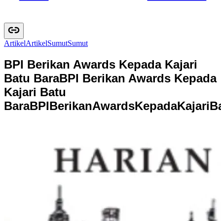
Artikel
A
r
t
i
k
e
l
Sumut
S
u
m
u
t
BPI Berikan Awards Kepada Kajari
Batu Bara
BPI Berikan Awards Kepada
Kajari Batu
Bara
B
P
I
B
e
r
i
k
a
n
A
w
a
r
d
s
K
e
p
a
d
a
K
a
j
a
r
i
B