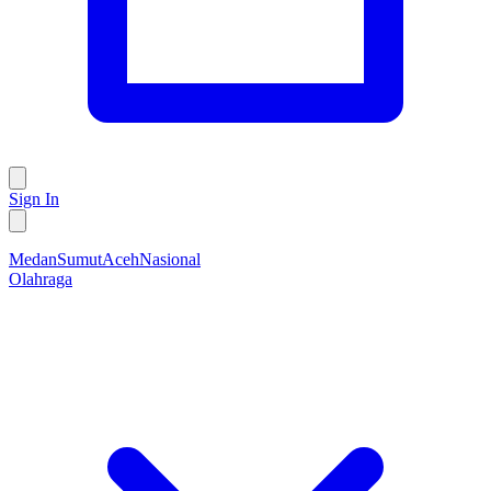
Sign In
Medan
Sumut
Aceh
Nasional
Olahraga