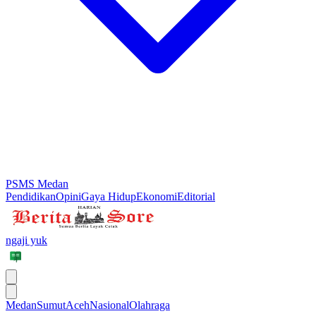
PSMS Medan
Pendidikan
Opini
Gaya Hidup
Ekonomi
Editorial
ngaji yuk
Medan
Sumut
Aceh
Nasional
Olahraga