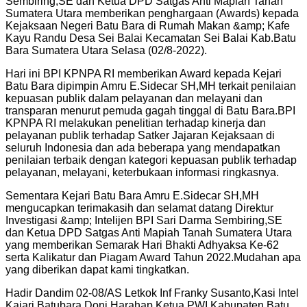
Sembiring,SE dan Ketua DPD Satgas Anti Mapiah Tanah
Sumatera Utara memberikan penghargaan (Awards) kepada
Kejaksaan Negeri Batu Bara di Rumah Makan &amp; Kafe
Kayu Randu Desa Sei Balai Kecamatan Sei Balai Kab.Batu
Bara Sumatera Utara Selasa (02/8-2022).
Hari ini BPI KPNPA RI memberikan Award kepada Kejari
Batu Bara dipimpin Amru E.Sidecar SH,MH terkait penilaian
kepuasan publik dalam pelayanan dan melayani dan
transparan menurut pemuda gagah tinggal di Batu Bara.BPI
KPNPA RI melakukan penelitian terhadap kinerja dan
pelayanan publik terhadap Satker Jajaran Kejaksaan di
seluruh Indonesia dan ada beberapa yang mendapatkan
penilaian terbaik dengan kategori kepuasan publik terhadap
pelayanan, melayani, keterbukaan informasi ringkasnya.
Sementara Kejari Batu Bara Amru E.Sidecar SH,MH
mengucapkan terimakasih dan selamat datang Direktur
Investigasi &amp; Intelijen BPI Sari Darma Sembiring,SE
dan Ketua DPD Satgas Anti Mapiah Tanah Sumatera Utara
yang memberikan Semarak Hari Bhakti Adhyaksa Ke-62
serta Kalikatur dan Piagam Award Tahun 2022.Mudahan apa
yang diberikan dapat kami tingkatkan.
Hadir Dandim 02-08/AS Letkok Inf Franky Susanto,Kasi Intel
Kajari Batubara Doni Harahap,Ketua PWI Kabupaten Batu