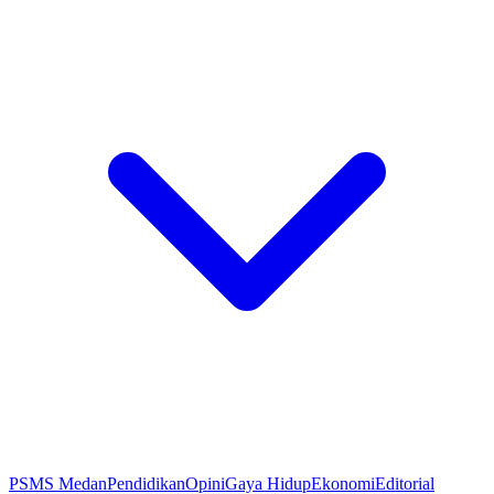
PSMS Medan
Pendidikan
Opini
Gaya Hidup
Ekonomi
Editorial