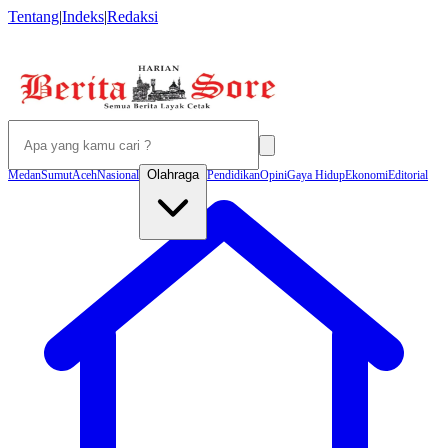
Tentang
|
Indeks
|
Redaksi
Olahraga
Medan
Sumut
Aceh
Nasional
Pendidikan
Opini
Gaya Hidup
Ekonomi
Editorial