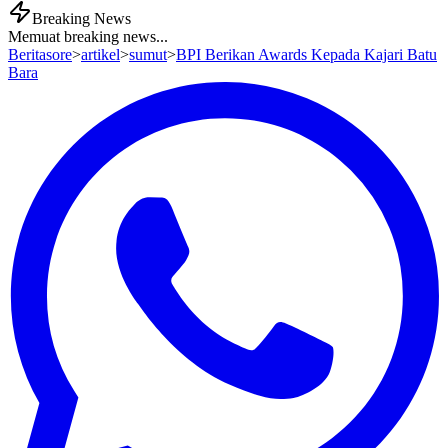
Breaking News
Memuat breaking news...
Beritasore
>
artikel
>
sumut
>
BPI Berikan Awards Kepada Kajari Batu
Bara