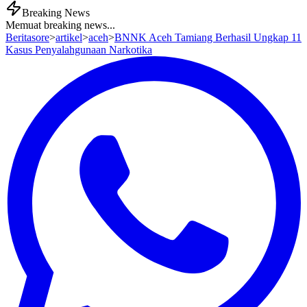
Breaking News
Memuat breaking news...
Beritasore
>
artikel
>
aceh
>
BNNK Aceh Tamiang Berhasil Ungkap 11
Kasus Penyalahgunaan Narkotika