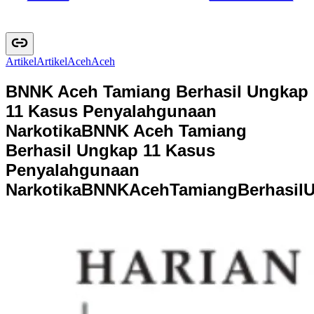
Artikel
A
r
t
i
k
e
l
Aceh
A
c
e
h
BNNK Aceh Tamiang Berhasil Ungkap
11 Kasus Penyalahgunaan
Narkotika
BNNK Aceh Tamiang
Berhasil Ungkap 11 Kasus
Penyalahgunaan
Narkotika
B
N
N
K
A
c
e
h
T
a
m
i
a
n
g
B
e
r
h
a
s
i
l