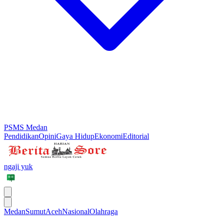
PSMS Medan
Pendidikan
Opini
Gaya Hidup
Ekonomi
Editorial
ngaji yuk
Medan
Sumut
Aceh
Nasional
Olahraga