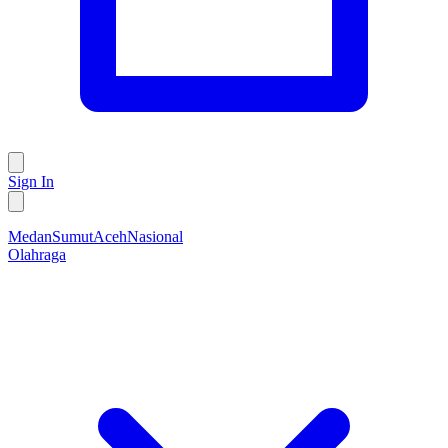
Sign In
Medan
Sumut
Aceh
Nasional
Olahraga