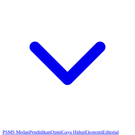
PSMS Medan
Pendidikan
Opini
Gaya Hidup
Ekonomi
Editorial