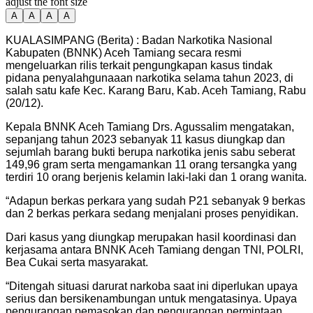
adjust the font size
A
A
A
A
KUALASIMPANG (Berita) : Badan Narkotika Nasional
Kabupaten (BNNK) Aceh Tamiang secara resmi
mengeluarkan rilis terkait pengungkapan kasus tindak
pidana penyalahgunaaan narkotika selama tahun 2023, di
salah satu kafe Kec. Karang Baru, Kab. Aceh Tamiang, Rabu
(20/12).
Kepala BNNK Aceh Tamiang Drs. Agussalim mengatakan,
sepanjang tahun 2023 sebanyak 11 kasus diungkap dan
sejumlah barang bukti berupa narkotika jenis sabu seberat
149,96 gram serta mengamankan 11 orang tersangka yang
terdiri 10 orang berjenis kelamin laki-laki dan 1 orang wanita.
“Adapun berkas perkara yang sudah P21 sebanyak 9 berkas
dan 2 berkas perkara sedang menjalani proses penyidikan.
Dari kasus yang diungkap merupakan hasil koordinasi dan
kerjasama antara BNNK Aceh Tamiang dengan TNI, POLRI,
Bea Cukai serta masyarakat.
“Ditengah situasi darurat narkoba saat ini diperlukan upaya
serius dan bersikenambungan untuk mengatasinya. Upaya
pengurangan pemasokan dan pengurangan permintaan