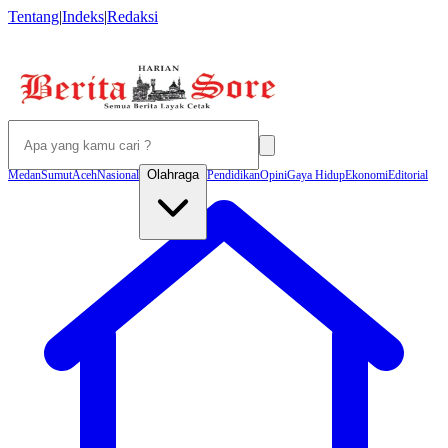
Tentang
|
Indeks
|
Redaksi
Olahraga
Medan
Sumut
Aceh
Nasional
Pendidikan
Opini
Gaya Hidup
Ekonomi
Editorial