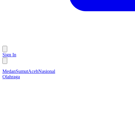
Sign In
Medan
Sumut
Aceh
Nasional
Olahraga