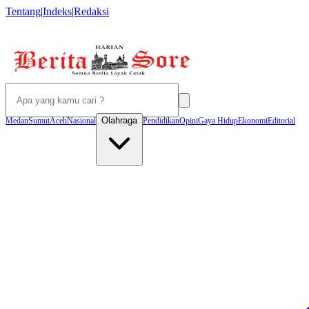
Tentang
|
Indeks
|
Redaksi
Olahraga
Medan
Sumut
Aceh
Nasional
Pendidikan
Opini
Gaya Hidup
Ekonomi
Editorial