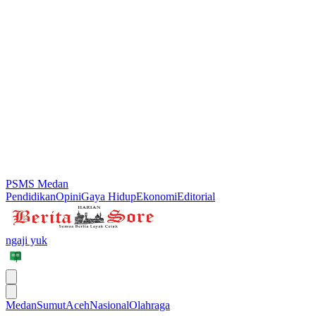
PSMS Medan
Pendidikan
Opini
Gaya Hidup
Ekonomi
Editorial
ngaji yuk
Medan
Sumut
Aceh
Nasional
Olahraga