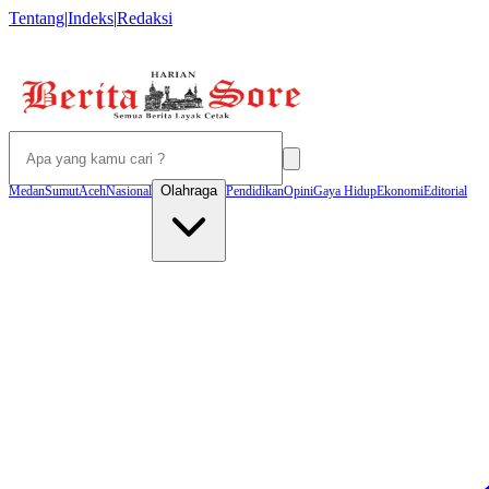
Tentang
|
Indeks
|
Redaksi
Olahraga
Medan
Sumut
Aceh
Nasional
Pendidikan
Opini
Gaya Hidup
Ekonomi
Editorial