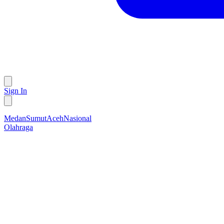
Sign In
Medan
Sumut
Aceh
Nasional
Olahraga