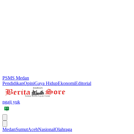
PSMS Medan
Pendidikan
Opini
Gaya Hidup
Ekonomi
Editorial
ngaji yuk
Medan
Sumut
Aceh
Nasional
Olahraga