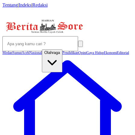
Tentang
|
Indeks
|
Redaksi
Olahraga
Medan
Sumut
Aceh
Nasional
Pendidikan
Opini
Gaya Hidup
Ekonomi
Editorial