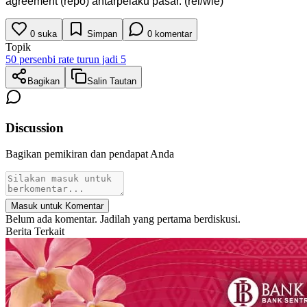
agreement (repo) antarpelaku pasar. (rel/wie)
0
suka
Simpan
0
komentar
Topik
50 persen
bi rate turun jadi 5
Bagikan
Salin Tautan
Discussion
Bagikan pemikiran dan pendapat Anda
Masuk untuk Komentar
Belum ada komentar. Jadilah yang pertama berdiskusi.
Berita Terkait