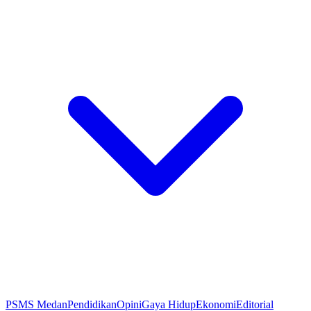
PSMS Medan
Pendidikan
Opini
Gaya Hidup
Ekonomi
Editorial