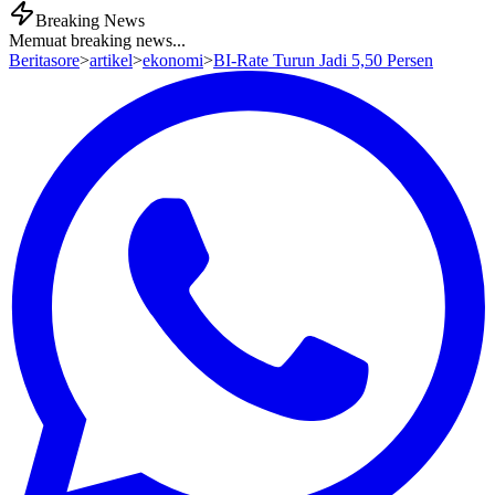
Breaking News
Memuat breaking news...
Beritasore
>
artikel
>
ekonomi
>
BI-Rate Turun Jadi 5,50 Persen