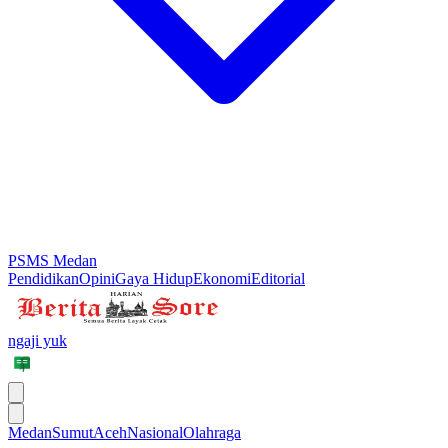
PSMS Medan
Pendidikan
Opini
Gaya Hidup
Ekonomi
Editorial
ngaji yuk
Medan
Sumut
Aceh
Nasional
Olahraga