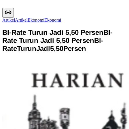
Artikel
A
r
t
i
k
e
l
Ekonomi
E
k
o
n
o
m
i
BI-Rate Turun Jadi 5,50 Persen
BI-
Rate Turun Jadi 5,50 Persen
B
I
-
R
a
t
e
T
u
r
u
n
J
a
d
i
5
,
5
0
P
e
r
s
e
n