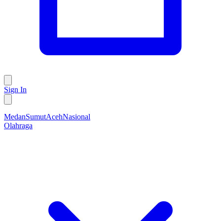
Sign In
Medan
Sumut
Aceh
Nasional
Olahraga