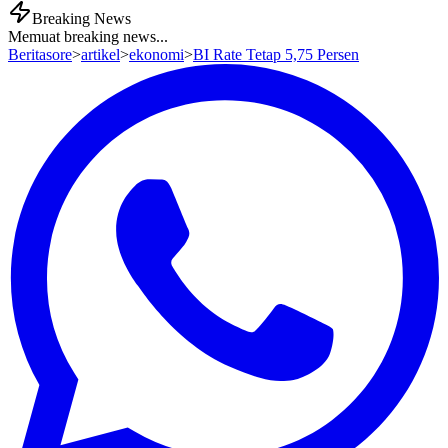
Breaking News
Memuat breaking news...
Beritasore
>
artikel
>
ekonomi
>
BI Rate Tetap 5,75 Persen