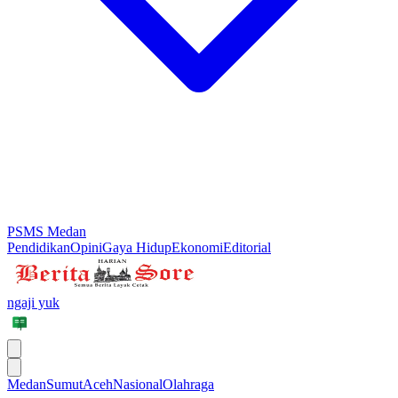
PSMS Medan
Pendidikan
Opini
Gaya Hidup
Ekonomi
Editorial
ngaji yuk
Medan
Sumut
Aceh
Nasional
Olahraga