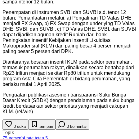
sampaintenor 12 bulan.
Penempatan di instrumen SVBI dan SUVBI s.d. tenor 12
bulan; Pemanfaatan melalui: a) Pengalihan TD Valas DHE
menjadi FX Swap, b) FX Swap dengan underlying TD Valas
DHE, SVBI, dan SUVBI, c) TD Valas DHE, SVBI, dan SUVBI
dapat dijadikan agunan kredit Rupiah dari bank.
Peningkatan insentif Kebijakan Insentif Likuiditas
Makroprudensial (KLM) dari paling besar 4 persen menjadi
paling besar 5 persen dari DPK.
Diantaranya besaran insentif KLM pada sektor perumahan,
termasuk perumahan rakyat, dinaikkan secara bertahap dari
Rp23 triliun menjadi sekitar Rp80 triliun untuk mendukung
program Asta Cita Pemerintah di bidang perumahan, yang
berlaku mulai 1 April 2025.
Penguatan publikasi asesmen transparansi Suku Bunga
Dasar Kredit (SBDK) dengan pendalaman pada suku bunga
kredit berdasarkan sektor prioritas yang menjadi cakupan
KLM. (rel/wie)
0
suka
Simpan
0
komentar
Topik
75 persen
bi rate tetap 5