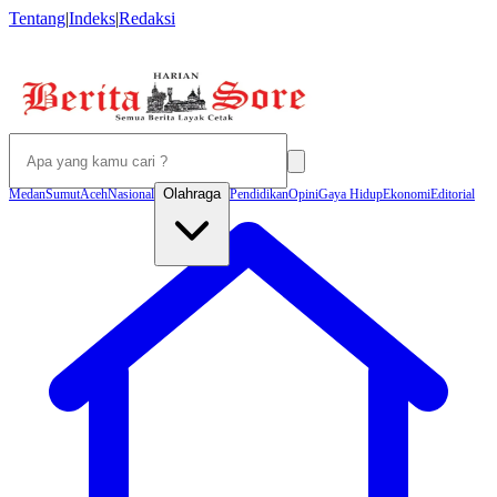
Tentang
|
Indeks
|
Redaksi
Olahraga
Medan
Sumut
Aceh
Nasional
Pendidikan
Opini
Gaya Hidup
Ekonomi
Editorial