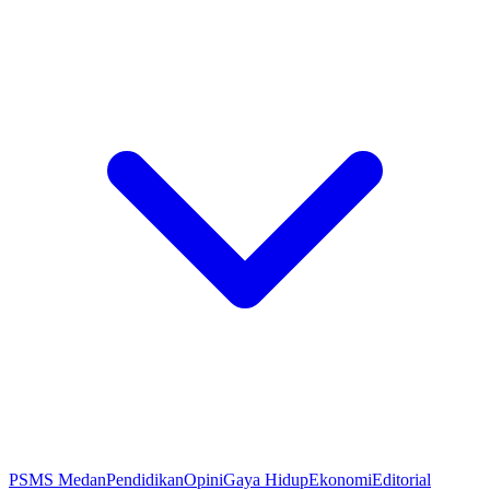
PSMS Medan
Pendidikan
Opini
Gaya Hidup
Ekonomi
Editorial