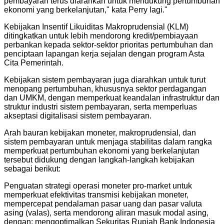
pembayaran terus diarahkan untuk mendukung pertumbuhan
ekonomi yang berkelanjutan," kata Perry lagi.
"
Kebijakan Insentif Likuiditas Makroprudensial (KLM)
ditingkatkan untuk lebih mendorong kredit/pembiayaan
perbankan kepada sektor-sektor prioritas pertumbuhan dan
penciptaan lapangan kerja sejalan dengan program Asta
Cita Pemerintah.
Kebijakan sistem pembayaran juga diarahkan untuk turut
menopang pertumbuhan, khususnya sektor perdagangan
dan UMKM, dengan memperkuat keandalan infrastruktur dan
struktur industri sistem pembayaran, serta memperluas
akseptasi digitalisasi sistem pembayaran.
Arah bauran kebijakan moneter, makroprudensial, dan
sistem pembayaran untuk menjaga stabilitas dalam rangka
memperkuat pertumbuhan ekonomi yang berkelanjutan
tersebut didukung dengan langkah-langkah kebijakan
sebagai berikut:
Penguatan strategi operasi moneter pro-market untuk
memperkuat efektivitas transmisi kebijakan moneter,
mempercepat pendalaman pasar uang dan pasar valuta
asing (valas), serta mendorong aliran masuk modal asing,
dengan: ​mengoptimalkan Sekuritas Rupiah Bank Indonesia