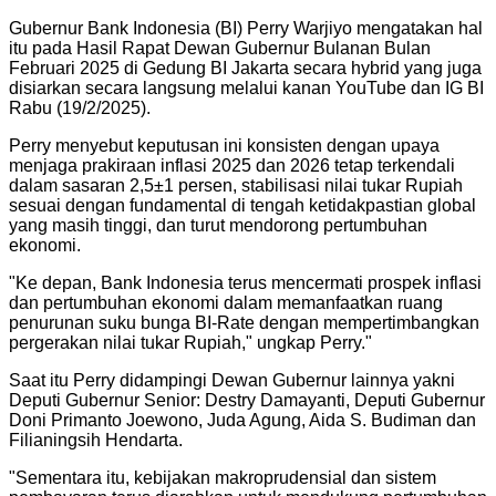
Gubernur Bank Indonesia (BI) Perry Warjiyo mengatakan hal
itu pada Hasil Rapat Dewan Gubernur Bulanan Bulan
Februari 2025 di Gedung BI Jakarta secara hybrid yang juga
disiarkan secara langsung melalui kanan YouTube dan IG BI
Rabu (19/2/2025).
Perry menyebut keputusan ini konsisten dengan upaya
menjaga prakiraan inflasi 2025 dan 2026 tetap terkendali
dalam sasaran 2,5±1 persen, stabilisasi nilai tukar Rupiah
sesuai dengan fundamental di tengah ketidakpastian global
yang masih tinggi, dan turut mendorong pertumbuhan
ekonomi.
"
Ke depan, Bank Indonesia terus mencermati prospek inflasi
dan pertumbuhan ekonomi dalam memanfaatkan ruang
penurunan suku bunga BI-Rate dengan mempertimbangkan
pergerakan nilai tukar Rupiah," ungkap Perry.
"
Saat itu Perry didampingi Dewan Gubernur lainnya yakni
Deputi Gubernur Senior: Destry Damayanti, Deputi Gubernur
Doni Primanto Joewono, Juda Agung, Aida S. Budiman dan
Filianingsih Hendarta.
"
Sementara itu, kebijakan makroprudensial dan sistem