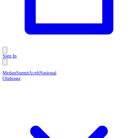
Sign In
Medan
Sumut
Aceh
Nasional
Olahraga