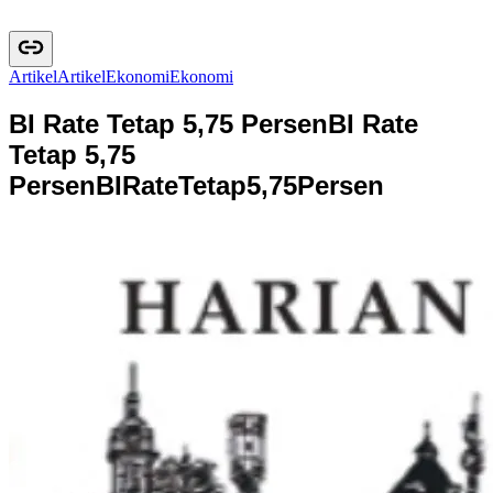
Artikel
A
r
t
i
k
e
l
Ekonomi
E
k
o
n
o
m
i
BI Rate Tetap 5,75 Persen
BI Rate
Tetap 5,75
Persen
B
I
R
a
t
e
T
e
t
a
p
5
,
7
5
P
e
r
s
e
n