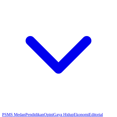
PSMS Medan
Pendidikan
Opini
Gaya Hidup
Ekonomi
Editorial