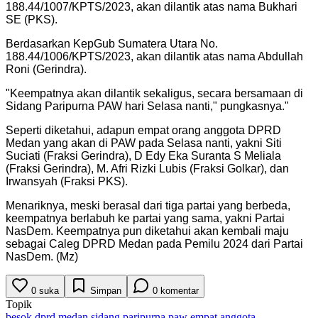
188.44/1007/KPTS/2023, akan dilantik atas nama Bukhari
SE (PKS).
Berdasarkan KepGub Sumatera Utara No.
188.44/1006/KPTS/2023, akan dilantik atas nama Abdullah
Roni (Gerindra).
"
Keempatnya akan dilantik sekaligus, secara bersamaan di
Sidang Paripurna PAW hari Selasa nanti," pungkasnya.
"
Seperti diketahui, adapun empat orang anggota DPRD
Medan yang akan di PAW pada Selasa nanti, yakni Siti
Suciati (Fraksi Gerindra), D Edy Eka Suranta S Meliala
(Fraksi Gerindra), M. Afri Rizki Lubis (Fraksi Golkar), dan
Irwansyah (Fraksi PKS).
Menariknya, meski berasal dari tiga partai yang berbeda,
keempatnya berlabuh ke partai yang sama, yakni Partai
NasDem. Keempatnya pun diketahui akan kembali maju
sebagai Caleg DPRD Medan pada Pemilu 2024 dari Partai
NasDem. (Mz)
0
suka
Simpan
0
komentar
Topik
besok dprd medan sidang paripurna paw empat anggota