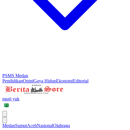
PSMS Medan
Pendidikan
Opini
Gaya Hidup
Ekonomi
Editorial
ngaji yuk
Medan
Sumut
Aceh
Nasional
Olahraga