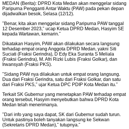
MEDAN (Berita): DPRD Kota Medan akan menggelar sidang
Paripurna Pengganti Antar Waktu (PAW) pada pekan depan
dijadwalkan besok, Selasa (12/12).
"
Benar, kita akan menggelar sidang Paripurna PAW tanggal
12 Desember 2023," ucap Ketua DPRD Medan, Hasyim SE
kepada Wartawan, kemarin.
"
Dikatakan Hasyim, PAW akan dilakukan secara langsung
terhadap empat orang Anggota DPRD Medan, yakni Siti
Suciati (Fraksi Gerindra), D Edy Eka Suranta S Meliala
(Fraksi Gerindra), M. Afri Rizki Lubis (Fraksi Golkar), dan
Irwansyah (Fraksi PKS).
"
Sidang PAW nya dilakukan untuk empat orang langsung.
Dua dari Fraksi Gerindra, satu dari Fraksi Golkar, dan satu
dari Fraksi PKS," ujar Ketua DPC PDIP Kota Medan itu.
"
Terkait SK Gubernur yang menetapkan PAW terhadap empat
orang tersebut, Hasyim menyebutkan bahwa DPRD Kota
Medan telah menerimanya.
"
Dari info yang saya dapat, SK dari Gubernur sudah turun.
Untuk pastinya boleh tanyakan langsung ke Sekwan
(Sekretaris DPRD Medan)," tutupnya.
"