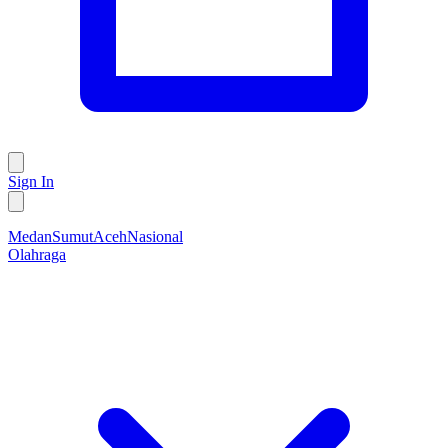
Sign In
Medan
Sumut
Aceh
Nasional
Olahraga