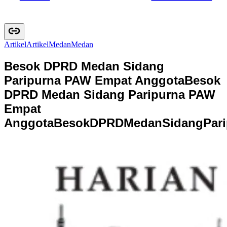
Artikel
A
r
t
i
k
e
l
Medan
M
e
d
a
n
Besok DPRD Medan Sidang
Paripurna PAW Empat Anggota
Besok
DPRD Medan Sidang Paripurna PAW
Empat
Anggota
B
e
s
o
k
D
P
R
D
M
e
d
a
n
S
i
d
a
n
g
P
a
r
i