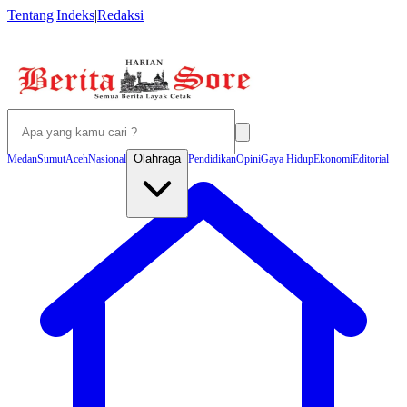
Tentang
|
Indeks
|
Redaksi
Olahraga
Medan
Sumut
Aceh
Nasional
Pendidikan
Opini
Gaya Hidup
Ekonomi
Editorial