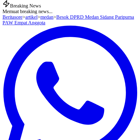
Breaking News
Memuat breaking news...
Beritasore
>
artikel
>
medan
>
Besok DPRD Medan Sidang Paripurna
PAW Empat Anggota