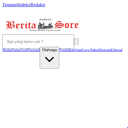
Tentang
|
Indeks
|
Redaksi
Olahraga
Medan
Sumut
Aceh
Nasional
Pendidikan
Opini
Gaya Hidup
Ekonomi
Editorial