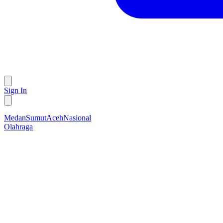
Sign In
Medan
Sumut
Aceh
Nasional
Olahraga