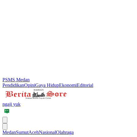
PSMS Medan
Pendidikan
Opini
Gaya Hidup
Ekonomi
Editorial
ngaji yuk
Medan
Sumut
Aceh
Nasional
Olahraga