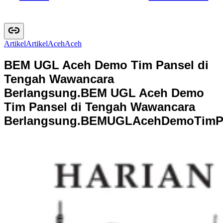
Artikel
A
r
t
i
k
e
l
Aceh
A
c
e
h
BEM UGL Aceh Demo Tim Pansel di
Tengah Wawancara
Berlangsung.
BEM UGL Aceh Demo
Tim Pansel di Tengah Wawancara
Berlangsung.
B
E
M
U
G
L
A
c
e
h
D
e
m
o
T
i
m