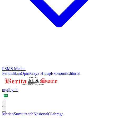
PSMS Medan
Pendidikan
Opini
Gaya Hidup
Ekonomi
Editorial
ngaji yuk
Medan
Sumut
Aceh
Nasional
Olahraga