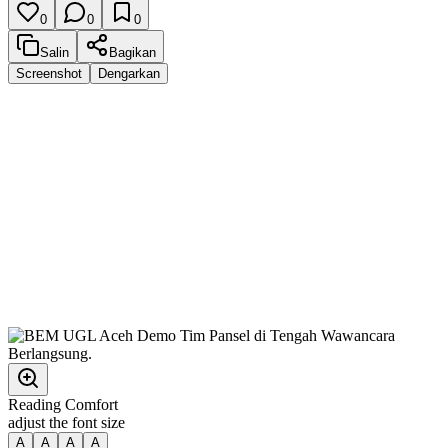
0
0
0
Salin
Bagikan
Screenshot
Dengarkan
Reading Comfort
adjust the font size
A
A
A
A