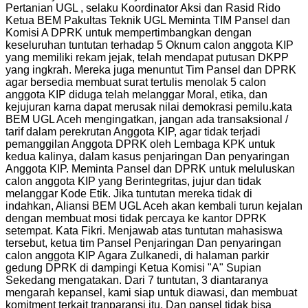
Pertanian UGL , selaku Koordinator Aksi dan Rasid Rido
Ketua BEM Pakultas Teknik UGL Meminta TIM Pansel dan
Komisi A DPRK untuk mempertimbangkan dengan
keseluruhan tuntutan terhadap 5 Oknum calon anggota KIP
yang memiliki rekam jejak, telah mendapat putusan DKPP
yang ingkrah. Mereka juga menuntut Tim Pansel dan DPRK
agar bersedia membuat surat tertulis menolak 5 calon
anggota KIP diduga telah melanggar Moral, etika, dan
kejujuran karna dapat merusak nilai demokrasi pemilu.kata
BEM UGL Aceh mengingatkan, jangan ada transaksional /
tarif dalam perekrutan Anggota KIP, agar tidak terjadi
pemanggilan Anggota DPRK oleh Lembaga KPK untuk
kedua kalinya, dalam kasus penjaringan Dan penyaringan
Anggota KIP. Meminta Pansel dan DPRK untuk meluluskan
calon anggota KIP yang Berintegritas, jujur dan tidak
melanggar Kode Etik. Jika tuntutan mereka tidak di
indahkan, Aliansi BEM UGL Aceh akan kembali turun kejalan
dengan membuat mosi tidak percaya ke kantor DPRK
setempat. Kata Fikri. Menjawab atas tuntutan mahasiswa
tersebut, ketua tim Pansel Penjaringan Dan penyaringan
calon anggota KIP Agara Zulkanedi, di halaman parkir
gedung DPRK di dampingi Ketua Komisi "A" Supian
Sekedang mengatakan. Dari 7 tuntutan, 3 diantaranya
mengarah kepansel, kami siap untuk diawasi, dan membuat
komitment terkait tranparansi itu. Dan pansel tidak bisa