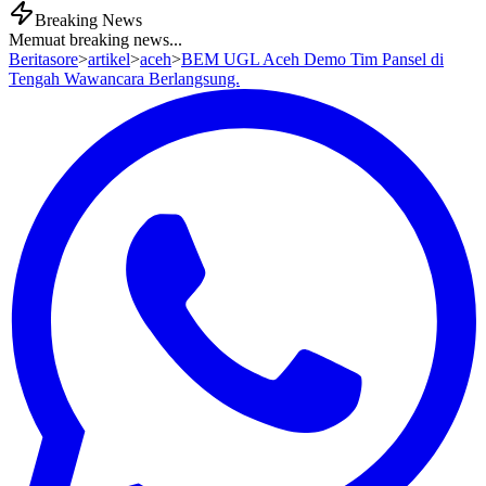
Breaking News
Memuat breaking news...
Beritasore
>
artikel
>
aceh
>
BEM UGL Aceh Demo Tim Pansel di
Tengah Wawancara Berlangsung.