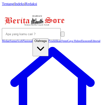
Tentang
|
Indeks
|
Redaksi
Olahraga
Medan
Sumut
Aceh
Nasional
Pendidikan
Opini
Gaya Hidup
Ekonomi
Editorial