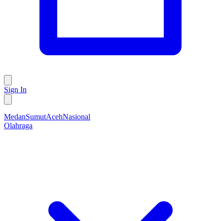
Sign In
Medan
Sumut
Aceh
Nasional
Olahraga