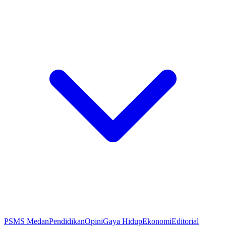
PSMS Medan
Pendidikan
Opini
Gaya Hidup
Ekonomi
Editorial