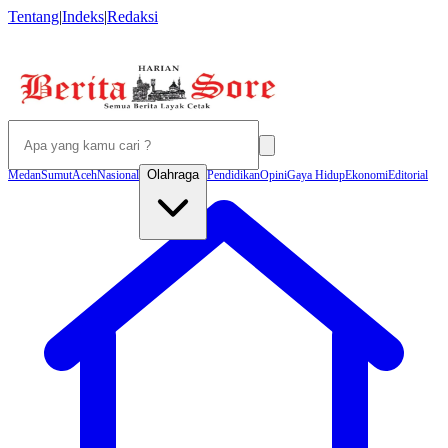
Tentang
|
Indeks
|
Redaksi
Olahraga
Medan
Sumut
Aceh
Nasional
Pendidikan
Opini
Gaya Hidup
Ekonomi
Editorial