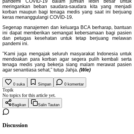
pandemi COVID-19 dalam jumlah lebih besar untuk
meringankan beban saudara-saudara kita yang menjadi
korban maupun bagi tenaga medis yang saat ini berjuang
keras menanggulangi COVID-19.
Segenap manajemen dan keluarga BCA berharap, bantuan
ini dapat memberikan semangat kebersamaan bagi pasien
dan petugas kesehatan untuk tetap berjuang melawan
pandemi ini.
"Kami juga mengajak seluruh masyarakat Indonesia untuk
mendoakan para korban agar segera pulih kembali serta
tenaga medis yang bekerja siang malam merawat pasien
agar senantiasa sehat," tutup Jahja.
(Wie)
0
suka
Simpan
0
komentar
Topik
No topics for this article yet.
Bagikan
Salin Tautan
Discussion