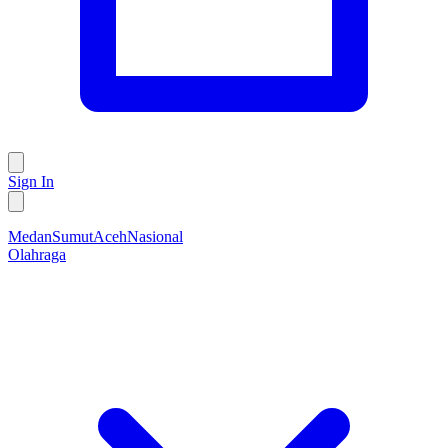
Sign In
Medan
Sumut
Aceh
Nasional
Olahraga