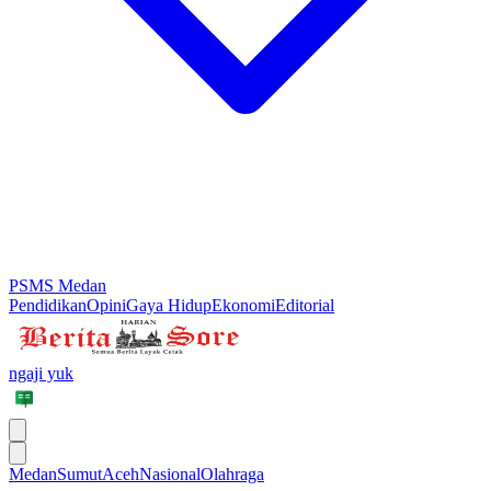
PSMS Medan
Pendidikan
Opini
Gaya Hidup
Ekonomi
Editorial
ngaji yuk
Medan
Sumut
Aceh
Nasional
Olahraga