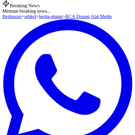
Breaking News
Memuat breaking news...
Beritasore
>
artikel
>
berita-utama
>
BCA Donasi Alat Medis