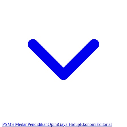
PSMS Medan
Pendidikan
Opini
Gaya Hidup
Ekonomi
Editorial