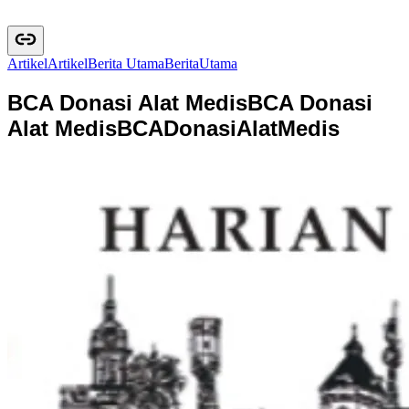
Artikel
A
r
t
i
k
e
l
Berita Utama
B
e
r
i
t
a
U
t
a
m
a
BCA Donasi Alat Medis
BCA Donasi
Alat Medis
B
C
A
D
o
n
a
s
i
A
l
a
t
M
e
d
i
s