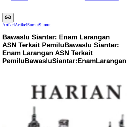
Artikel
A
r
t
i
k
e
l
Sumut
S
u
m
u
t
Bawaslu Siantar: Enam Larangan
ASN Terkait Pemilu
Bawaslu Siantar:
Enam Larangan ASN Terkait
Pemilu
B
a
w
a
s
l
u
S
i
a
n
t
a
r
:
E
n
a
m
L
a
r
a
n
g
a
n