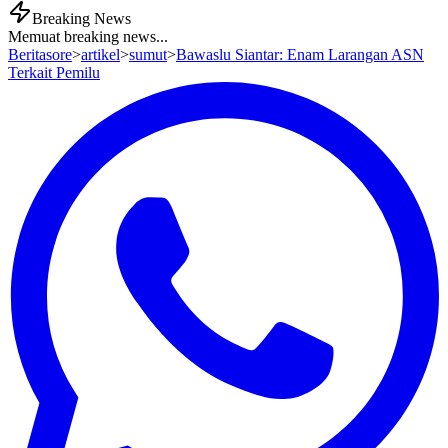
Breaking News
Memuat breaking news...
Beritasore
>
artikel
>
sumut
>
Bawaslu Siantar: Enam Larangan ASN
Terkait Pemilu