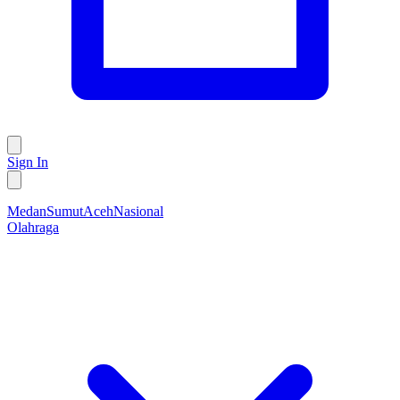
Sign In
Medan
Sumut
Aceh
Nasional
Olahraga