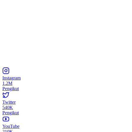
Instagram
1.2M
Pengikut
Twitter
540K
Pengikut
YouTube
210K