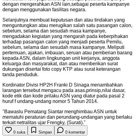
dengan mengerahkan ASN lain,sebagai peserta kampanye
dengan menggunakan fasilitas negara.
Selanjutnya membuat keputusan dan atau tindakan yang
menguntungkan atau merugikan salah satu pasangan calon,
sebelum, selama dan sesudah masa kampanye,
mengadakan kegiatan yang mengarah pada keberpihakan
terhadap pasangan calon yang menjadi peserta Pemilu,
sebelum, selama dan sesudah masa kampanye. Meliputi
pertemuan, ajakan, imbauan, seruan atau pemberian barang
kepada ASN, dalam lingkungan unit kerjanya, anggota
keluarga dan masyarakat, dan atau memberikan surat
dukungan disertai foto copy KTP atau surat keterangan
tanda penduduk.
Kordinator Divisi HP2H Franki D Sinaga menambahkan
larangan tersebut mengacu pada asas,prinsip,nilai dasar,
kode etik dan kode prilaku ASN yang diatur pada pasal 2
huruf f undang-undang nomor 5 Tahun 2014.
"
Bawaslu Pematang Siantar menghimbau ASN untuk
mematuhi peraturan dan perundang-undangan yang berlaku
terkait netralitas ujar Frengky, (Surati).
"
0
suka
Simpan
0
komentar