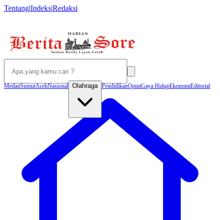
Tentang
|
Indeks
|
Redaksi
Olahraga
Medan
Sumut
Aceh
Nasional
Pendidikan
Opini
Gaya Hidup
Ekonomi
Editorial