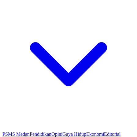
PSMS Medan
Pendidikan
Opini
Gaya Hidup
Ekonomi
Editorial