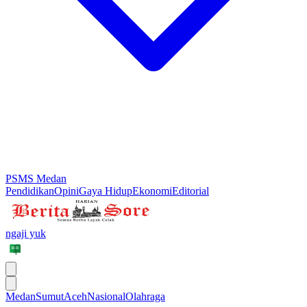
PSMS Medan
Pendidikan
Opini
Gaya Hidup
Ekonomi
Editorial
ngaji yuk
Medan
Sumut
Aceh
Nasional
Olahraga