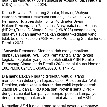
larangan yang tidak boleh dilakukan Aparatur Sipil Negara
(ASN) terkait Pemilu 2024.
Ketua Bawaslu Pematang Siantar, Nanang Wahyudi
Harahap melalui Pelaksana Harian (Plh) Ketua, Riky
Fernando Hutapea didampingi Kordinator Divisi
Hukum,Pencegahan,Partisipasi Masyarakat dan Humas
(HP2H),Franki D Sinaga Jumat (1/9/2023) mengatakan,
pihaknya sudah menyampaikan kegiatan-kegiatan yang
tidak boleh diikuti oleh ASN Pemko Pematang Siantar terkait
Pemilu 2024.
"
Bawaslu Pematang Siantar sudah menyampaikan
himbauan melalui Wali Kota Pematang Siantar, terkait
kegiatan-kegiatan yang tidak boleh diikuti ASN Pemko
Pematang Siantar pada Pemilu 2024 melalui surat Nomor
108/PM.00.02/K.SU-30/09/2023," ujar Riky.
"
Dia mengatakan 6 larang tersebut, yaitu dilarang
memberikan dukungan kepada calon Presiden dan Wakil
Presiden, calon kepala daerah dan wakil kepala daerah
,calon DPD dan DPRD Kota dan Provinsi serta DPR RI,
dengan cara ikut kampanye, menjadi peserta kampanye
dengan menggunakan atribut partai atau atribut ASN.
Kemudian ASN juga dilarang sebagai peserta kampanye