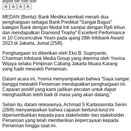
adjust the font size
A
A
A
A
MEDAN (Berita): Bank Mestika kembali meraih dua
penghargaan sebagai Bank Predikat “Sangat Bagus”
kategori Bank dengan Modal Inti sampai dengan Rp6 triliun
dan mendapatkan Diamond Trophy” Excellent Performance
in 10 Concencutive Years pada ajang 28th Infobank Award
2023 di Jakarta, Jumat (25/8).
Penghargaan ini diberikan oleh Eko B. Supriyanto,
Chairman Infobank Media Group yang diterima oleh Yovina
Wijaya selaku Pimpinan Cabang Jakarta Muara Karang
yang hadir mewakili Perseroan.
Dalam acara ini, Yovina menyampaikan bahwa “Saya sangat
bangga mewakili Perseroan mendapatkan penghargaan ini.
Capaian positif yang kami jadikan pecutan untuk dapat
menghasilkan lebih baik di masa yang akan datang,"
Selain itu, dalam releasenya, Achmad S Kartasasmita Senin
(28/8) menyampaikan bahwa capaian berturut-turut ini
dipersembahkan kepada para stakeholder dan stakeholder
Perseroan yang telah memberikan kepercayaan kepada
Perseroan hingga saat ini.