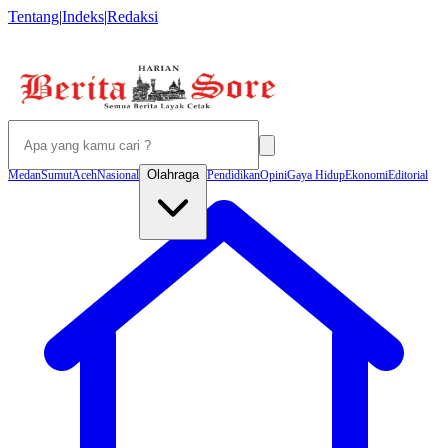
Tentang
|
Indeks
|
Redaksi
Olahraga
Medan
Sumut
Aceh
Nasional
Pendidikan
Opini
Gaya Hidup
Ekonomi
Editorial