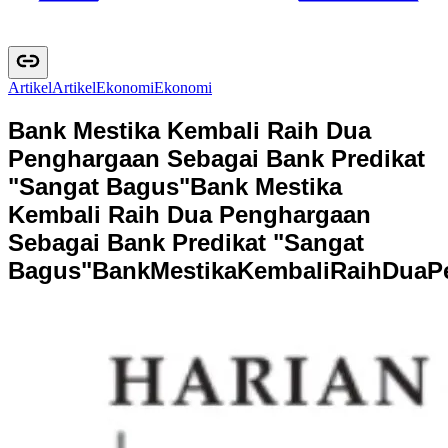
Artikel
A
r
t
i
k
e
l
Ekonomi
E
k
o
n
o
m
i
Bank Mestika Kembali Raih Dua
Penghargaan Sebagai Bank Predikat
"Sangat Bagus"
Bank Mestika
Kembali Raih Dua Penghargaan
Sebagai Bank Predikat "Sangat
Bagus"
B
a
n
k
M
e
s
t
i
k
a
K
e
m
b
a
l
i
R
a
i
h
D
u
a
P