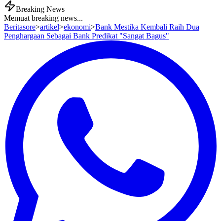
Breaking News
Memuat breaking news...
Beritasore
>
artikel
>
ekonomi
>
Bank Mestika Kembali Raih Dua
Penghargaan Sebagai Bank Predikat "Sangat Bagus"