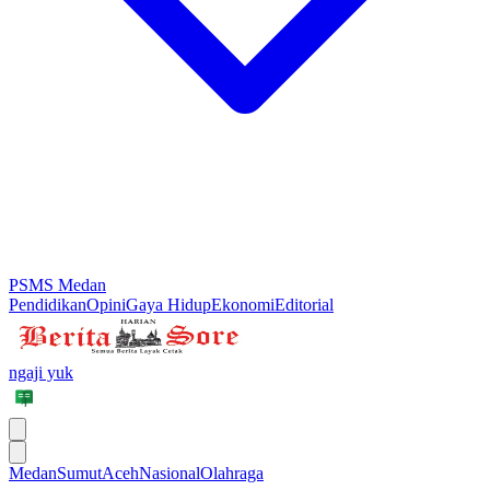
PSMS Medan
Pendidikan
Opini
Gaya Hidup
Ekonomi
Editorial
ngaji yuk
Medan
Sumut
Aceh
Nasional
Olahraga