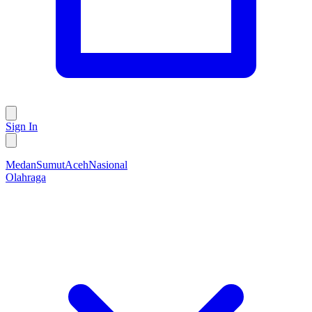
Sign In
Medan
Sumut
Aceh
Nasional
Olahraga