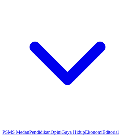
PSMS Medan
Pendidikan
Opini
Gaya Hidup
Ekonomi
Editorial