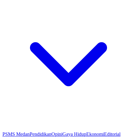
PSMS Medan
Pendidikan
Opini
Gaya Hidup
Ekonomi
Editorial