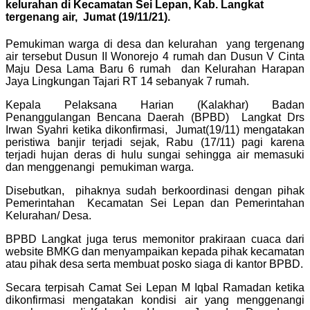
kelurahan di Kecamatan Sei Lepan, Kab. Langkat
tergenang air, Jumat (19/11/21).
Pemukiman warga di desa dan kelurahan yang tergenang
air tersebut Dusun II Wonorejo 4 rumah dan Dusun V Cinta
Maju Desa Lama Baru 6 rumah dan Kelurahan Harapan
Jaya Lingkungan Tajari RT 14 sebanyak 7 rumah.
Kepala Pelaksana Harian (Kalakhar) Badan
Penanggulangan Bencana Daerah (BPBD) Langkat Drs
Irwan Syahri ketika dikonfirmasi, Jumat(19/11) mengatakan
peristiwa banjir terjadi sejak, Rabu (17/11) pagi karena
terjadi hujan deras di hulu sungai sehingga air memasuki
dan menggenangi pemukiman warga.
Disebutkan, pihaknya sudah berkoordinasi dengan pihak
Pemerintahan Kecamatan Sei Lepan dan Pemerintahan
Kelurahan/ Desa.
BPBD Langkat juga terus memonitor prakiraan cuaca dari
website BMKG dan menyampaikan kepada pihak kecamatan
atau pihak desa serta membuat posko siaga di kantor BPBD.
Secara terpisah Camat Sei Lepan M Iqbal Ramadan ketika
dikonfirmasi mengatakan kondisi air yang menggenangi