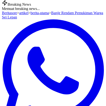
Breaking News
Memuat breaking news...
Beritasore
>
artikel
>
berita-utama
>
Banjir Rendam Pemukiman Warga
Sei Lepan