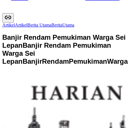
Artikel
A
r
t
i
k
e
l
Berita Utama
B
e
r
i
t
a
U
t
a
m
a
Banjir Rendam Pemukiman Warga Sei
Lepan
Banjir Rendam Pemukiman
Warga Sei
Lepan
B
a
n
j
i
r
R
e
n
d
a
m
P
e
m
u
k
i
m
a
n
W
a
r
g
a