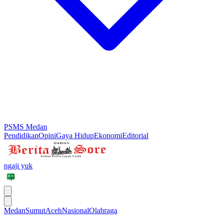
PSMS Medan
Pendidikan
Opini
Gaya Hidup
Ekonomi
Editorial
ngaji yuk
Medan
Sumut
Aceh
Nasional
Olahraga