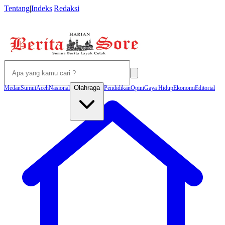
Tentang
|
Indeks
|
Redaksi
Olahraga
Medan
Sumut
Aceh
Nasional
Pendidikan
Opini
Gaya Hidup
Ekonomi
Editorial