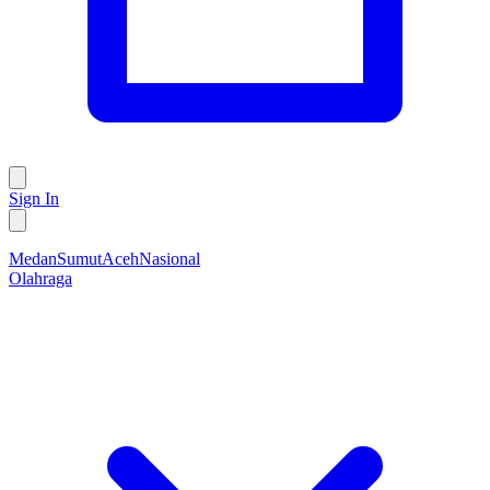
Sign In
Medan
Sumut
Aceh
Nasional
Olahraga