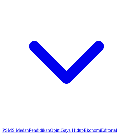
PSMS Medan
Pendidikan
Opini
Gaya Hidup
Ekonomi
Editorial