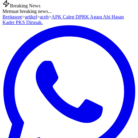
Breaking News
Memuat breaking news...
Beritasore
>
artikel
>
aceh
>
APK Caleg DPRK Agara Abi Hasan
Kader PKS Dirusak.