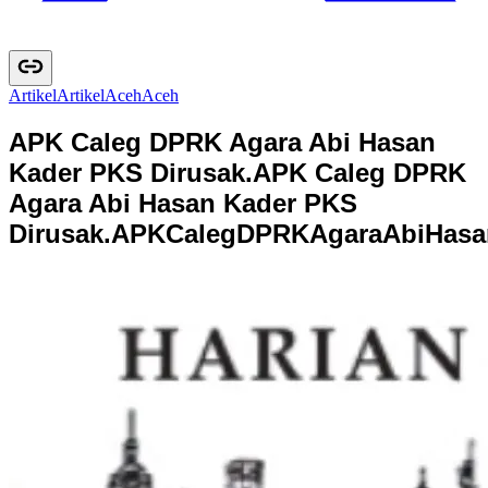
Artikel
A
r
t
i
k
e
l
Aceh
A
c
e
h
APK Caleg DPRK Agara Abi Hasan
Kader PKS Dirusak.
APK Caleg DPRK
Agara Abi Hasan Kader PKS
Dirusak.
A
P
K
C
a
l
e
g
D
P
R
K
A
g
a
r
a
A
b
i
H
a
s
a