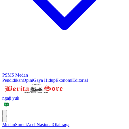
PSMS Medan
Pendidikan
Opini
Gaya Hidup
Ekonomi
Editorial
ngaji yuk
Medan
Sumut
Aceh
Nasional
Olahraga