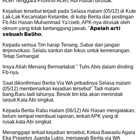
Aceh Tenggara Provinsi Aceh, Abi Hasan dirusak.
Kejadian tersebut terjadi pada Selasa malam (05/12) di Kute
Lak-Lak Kecamatan Ketambe, di kutip Berita dari postingan
Fb Abi Hasan Muhammad Ya'coeb, APK-nya dirusak oleh
oknum yang tidak bertanggung jawab. "𝗔𝗽𝗮𝗹𝗮𝗵 𝗮𝗿𝘁𝗶
𝘀𝗲𝗯𝘂𝗮𝗵 𝗕𝗮𝗹𝗶𝗵𝗼,
Kepada semua Tim harap Tenang, Sabar dan jangan
terprovokasi. Selalu santun dan fokus untuk kemenangan.
Tetap Semangat
Insya Allah Menang Bermartabat " Tulis Abis dalam dinding
Fb-nya.
Saat dikonfirmasi Berita Via WA pribadinya Selasa malam
(05/12) membenarkan kejadian tersebut" Tadi malam
bang.Baru tadi tahunya. Besok tim kita akan menindak
lanjuti.Kata Abi singkat.
Kepada Berita Rabu malam (06/12) Abi Hasan mengatakan,
belum sempat membuat laporan, terkait APK yang di
rusak.kata Abi singkat.
Menanggapi terkait kejadian tersebut, Ketua Bawaslu Agara
Eka Prasetyo Juanda Lubis, menjawab Berita via WA