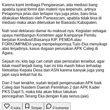
Karena kami lembaga Pengawasan, ada mediasi bang
apabila syarat formil dan materil nya terpenuhi, artinya
Pelapornya jelas dan terlapor nya juga jelas, baru bisa
dilakukan Mediasi oleh Panwascam, apabila tidak bisa di
mediasi maka akan diteruskan ke Bawaslu Kabupaten.
Nah soal deklarasi damai itu maksud nya. Kegiatan sebagai
upaya membangun Komitmen agar Kampanye Pemilu
berjalan Kondusif.Biasanya KIP, PEMDA atau
FORKOMPIMDA yang mempeloporinya.Tulis Eka menyikapi
atas terjadinya, kasus dugaan perusakan APK Caleg di
Agara.
Sejauh ini, kita lagi cari celah atas persoalan tersebut, agar
tidak masif terjadi bang, hari ini kita masih fokus terhadap
Netralitas Kepala Desa dan ASN karena banyak juga yang
japri saya terkait hal itu.
Dan 2 hari terakhir, sudah terjadi pengerusakan APK baik
Caleg dari Nasdem Daerah Pemilihan 2 dan APK Kader
PKS Dapil 5, maka kita akan fokus lakukan
pencegahan.Terang Eka dengan Kata serius.(aie).
0
suka
Simpan
0
komentar