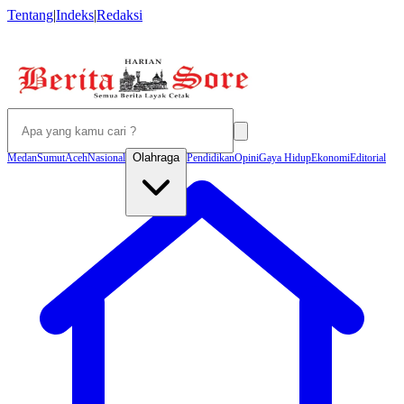
Tentang
|
Indeks
|
Redaksi
Olahraga
Medan
Sumut
Aceh
Nasional
Pendidikan
Opini
Gaya Hidup
Ekonomi
Editorial