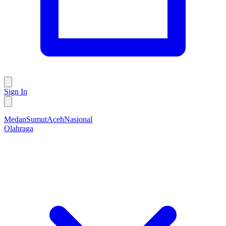
Sign In
Medan
Sumut
Aceh
Nasional
Olahraga