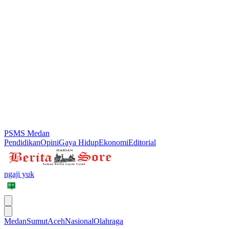
PSMS Medan
Pendidikan
Opini
Gaya Hidup
Ekonomi
Editorial
ngaji yuk
Medan
Sumut
Aceh
Nasional
Olahraga