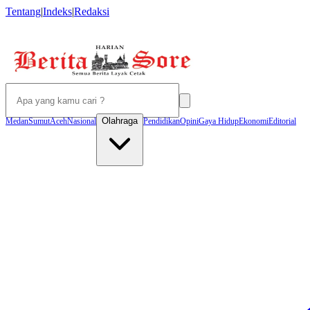
Tentang
|
Indeks
|
Redaksi
Olahraga
Medan
Sumut
Aceh
Nasional
Pendidikan
Opini
Gaya Hidup
Ekonomi
Editorial