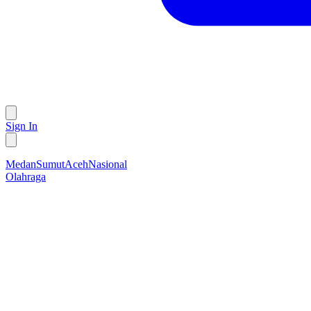
Sign In
Medan
Sumut
Aceh
Nasional
Olahraga