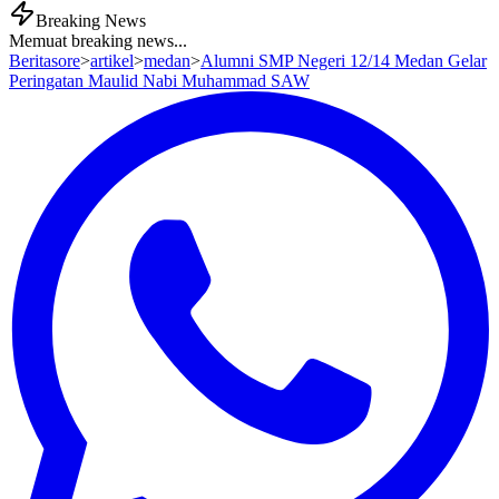
Breaking News
Memuat breaking news...
Beritasore
>
artikel
>
medan
>
Alumni SMP Negeri 12/14 Medan Gelar
Peringatan Maulid Nabi Muhammad SAW