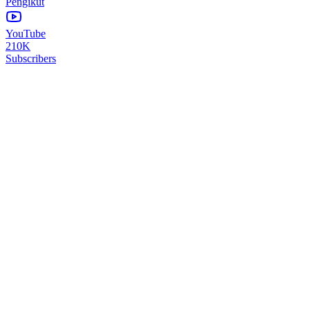
Pengikut
YouTube
210K
Subscribers