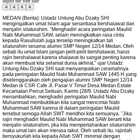
adjust the font size
A
A
A
A
MEDAN (Berita): Ustadz Untung Abu Dzaky SHI
mengingatkan umat Islam agar senantiasa bershalawat dan
menjalin silaturahim. "Menghadiri acara peringatan Maulid
Nabi Muhammad SAW, selain meningkatkan rasa cinta
kepada Rasullulah juga terselip meningkatkan tali
silaturahim sesama alumni SMP Negeri 12/14 Medan. Oleh
sebab itu umat Islam jangan pelit-pelit bershalawat, harus
rajin bershalawat karena shalawat itu sangat penting karena
akan membuat kita selamat dunia akhirat," ujar Ustadz
Untung Abu Dzaky SHI saat menyampaikan ceramahnya
pada peringatan Maulid Nabi Muhammad SAW 1445 H yang
diselenggarakan oleh pengajian alumni SMP Negeri 12/14
Medan di CSR Cafe Jl. Pasar V Timur Desa Medan Estate
Kecamatan Percut Seituan, Kamis (28/9. Ustadz Abu Dzaky
menambahkan, menghadiri peringatan Maulid Nabi
Muhammad membuktikan kita sangat mencintai Nabi
Muhammad SAW karena di dalam peringatan Maulid
tersebut semoga Allah SWT meridhoi kita semuanya. "Jika
rajin menghadiri Maulid Nabi Muhammad SAW berarti kita
menjalin silaturrahim, jika kita mempertahankan silaturrahim
maka umat lain akan merasa takut. Oleh sebab itu, rajinlah
bersyukurlah kita kepada Allah SWT minimal dengan