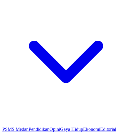
PSMS Medan
Pendidikan
Opini
Gaya Hidup
Ekonomi
Editorial