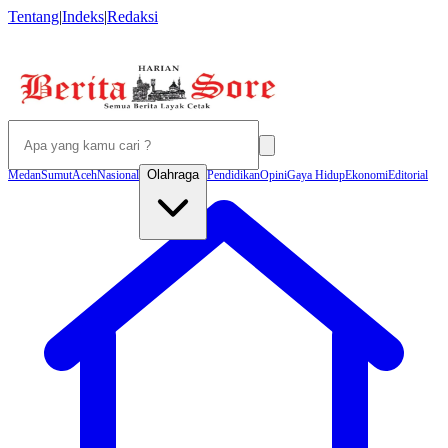
Tentang
|
Indeks
|
Redaksi
Olahraga
Medan
Sumut
Aceh
Nasional
Pendidikan
Opini
Gaya Hidup
Ekonomi
Editorial