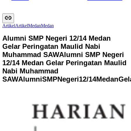
Artikel
A
r
t
i
k
e
l
Medan
M
e
d
a
n
Alumni SMP Negeri 12/14 Medan
Gelar Peringatan Maulid Nabi
Muhammad SAW
Alumni SMP Negeri
12/14 Medan Gelar Peringatan Maulid
Nabi Muhammad
SAW
A
l
u
m
n
i
S
M
P
N
e
g
e
r
i
1
2
/
1
4
M
e
d
a
n
G
e
l