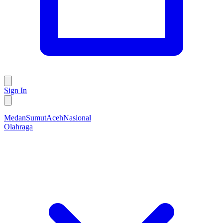
Sign In
Medan
Sumut
Aceh
Nasional
Olahraga