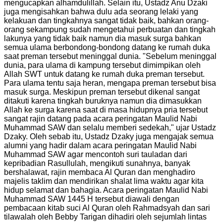
mengucapkan alhamdulillah. Selain itu, Ustadz Anu Dzaki
juga mengisahkan bahwa dulu ada seorang lelaki yang
kelakuan dan tingkahnya sangat tidak baik, bahkan orang-
orang sekampung sudah mengetahui perbuatan dan tingkah
lakunya yang tidak baik namun dia masuk surga bahkan
semua ulama berbondong-bondong datang ke rumah duka
saat preman tersebut meninggal dunia. "Sebelum meninggal
dunia, para ulama di kampung tersebut dimimpikan oleh
Allah SWT untuk datang ke rumah duka preman tersebut.
Para ulama tentu saja heran, mengapa preman tersebut bisa
masuk surga. Meskipun preman tersebut dikenal sangat
ditakuti karena tingkah buruknya namun dia dimasukkan
Allah ke surga karena saat di masa hidupnya pria tersebut
sangat rajin datang pada acara peringatan Maulid Nabi
Muhammad SAW dan selalu memberi sedekah," ujar Ustadz
Dzaky. Oleh sebab itu, Ustadz Dzaky juga mengajak semua
alumni yang hadir dalam acara peringatan Maulid Nabi
Muhammad SAW agar mencontoh suri tauladan dari
kepribadian Rasullulah, mengikuti sunahnya, banyak
bershalawat, rajin membaca Al Quran dan menghadiro
majelis taklim dan mendirikan shalat lima waktu agar kita
hidup selamat dan bahagia. Acara peringatan Maulid Nabi
Muhammad SAW 1445 H tersebut diawali dengan
pembacaan kitab suci Al Quran oleh Rahmadsyah dan sari
tilawalah oleh Bebby Tarigan dihadiri oleh sejumlah lintas