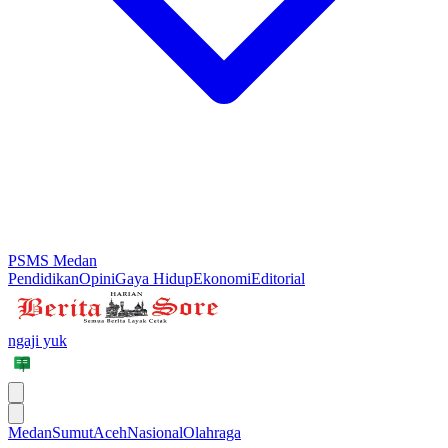
PSMS Medan
Pendidikan
Opini
Gaya Hidup
Ekonomi
Editorial
ngaji yuk
Medan
Sumut
Aceh
Nasional
Olahraga