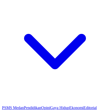
PSMS Medan
Pendidikan
Opini
Gaya Hidup
Ekonomi
Editorial