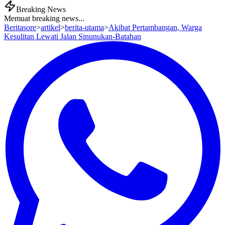
Breaking News
Memuat breaking news...
Beritasore
>
artikel
>
berita-utama
>
Akibat Pertambangan, Warga
Kesulitan Lewati Jalan Sinunukan-Batahan