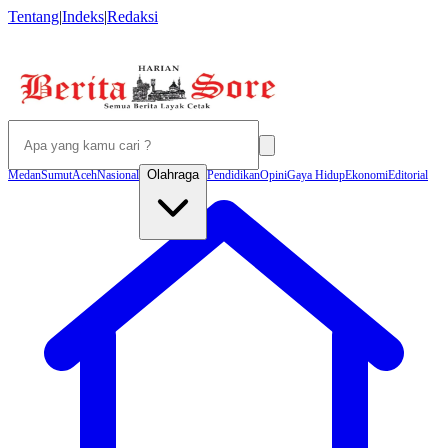
Tentang
|
Indeks
|
Redaksi
Olahraga
Medan
Sumut
Aceh
Nasional
Pendidikan
Opini
Gaya Hidup
Ekonomi
Editorial