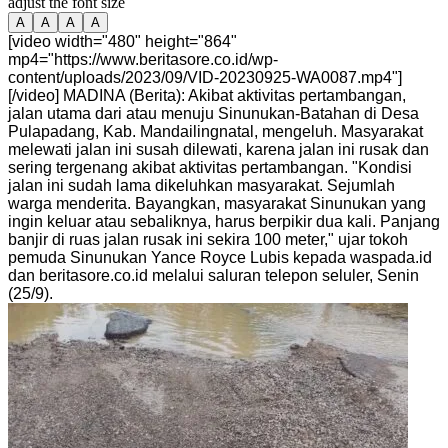
adjust the font size
A
A
A
A
[video width="480" height="864"
mp4="https://www.beritasore.co.id/wp-
content/uploads/2023/09/VID-20230925-WA0087.mp4"]
[/video] MADINA (Berita): Akibat aktivitas pertambangan,
jalan utama dari atau menuju Sinunukan-Batahan di Desa
Pulapadang, Kab. Mandailingnatal, mengeluh. Masyarakat
melewati jalan ini susah dilewati, karena jalan ini rusak dan
sering tergenang akibat aktivitas pertambangan. "Kondisi
jalan ini sudah lama dikeluhkan masyarakat. Sejumlah
warga menderita. Bayangkan, masyarakat Sinunukan yang
ingin keluar atau sebaliknya, harus berpikir dua kali. Panjang
banjir di ruas jalan rusak ini sekira 100 meter," ujar tokoh
pemuda Sinunukan Yance Royce Lubis kepada waspada.id
dan beritasore.co.id melalui saluran telepon seluler, Senin
(25/9).