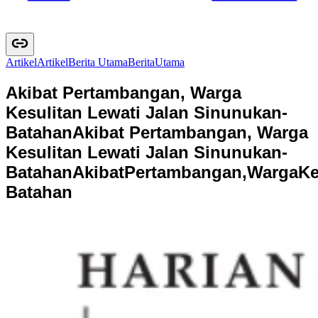
Artikel
A
r
t
i
k
e
l
Berita Utama
B
e
r
i
t
a
U
t
a
m
a
Akibat Pertambangan, Warga
Kesulitan Lewati Jalan Sinunukan-
Batahan
Akibat Pertambangan, Warga
Kesulitan Lewati Jalan Sinunukan-
Batahan
A
k
i
b
a
t
P
e
r
t
a
m
b
a
n
g
a
n
,
W
a
r
g
a
K
B
a
t
a
h
a
n