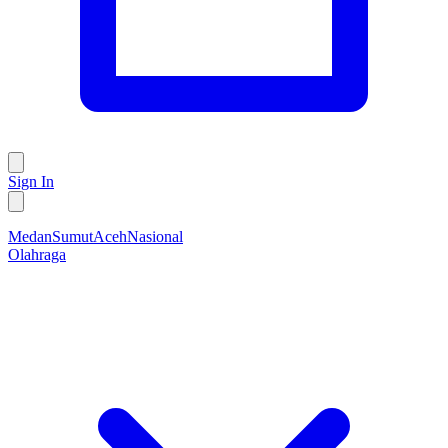
Sign In
Medan
Sumut
Aceh
Nasional
Olahraga