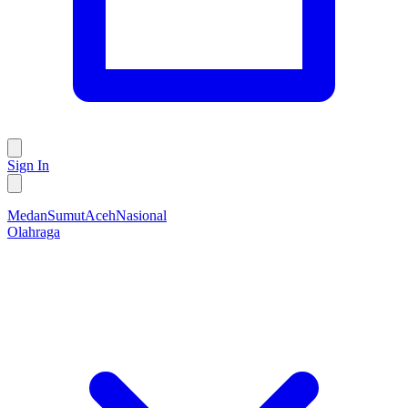
Sign In
Medan
Sumut
Aceh
Nasional
Olahraga