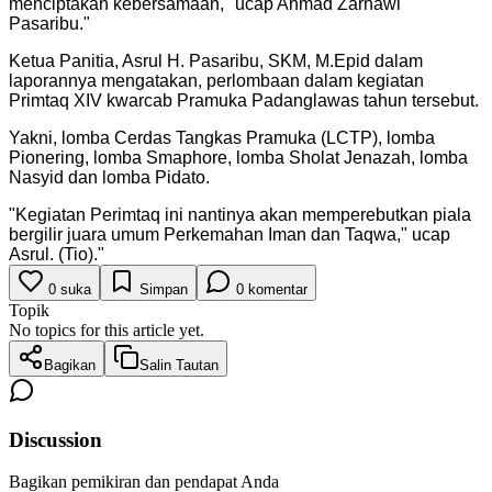
menciptakan kebersamaan," ucap Ahmad Zarnawi
Pasaribu.
"
Ketua Panitia, Asrul H. Pasaribu, SKM, M.Epid dalam
laporannya mengatakan, perlombaan dalam kegiatan
Primtaq XIV kwarcab Pramuka Padanglawas tahun tersebut.
Yakni, lomba Cerdas Tangkas Pramuka (LCTP), lomba
Pionering, lomba Smaphore, lomba Sholat Jenazah, lomba
Nasyid dan lomba Pidato.
"
Kegiatan Perimtaq ini nantinya akan memperebutkan piala
bergilir juara umum Perkemahan Iman dan Taqwa," ucap
Asrul. (Tio).
"
0
suka
Simpan
0
komentar
Topik
No topics for this article yet.
Bagikan
Salin Tautan
Discussion
Bagikan pemikiran dan pendapat Anda