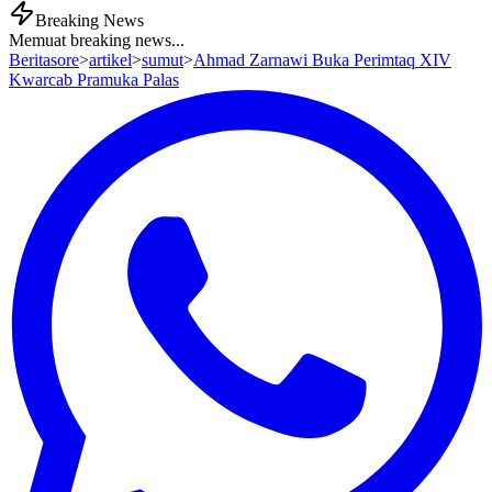
Breaking News
Memuat breaking news...
Beritasore
>
artikel
>
sumut
>
Ahmad Zarnawi Buka Perimtaq XIV
Kwarcab Pramuka Palas