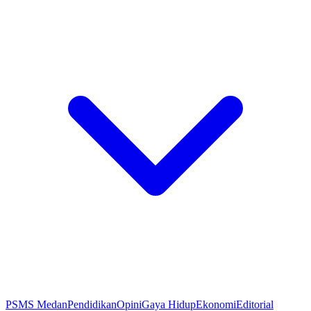
PSMS Medan
Pendidikan
Opini
Gaya Hidup
Ekonomi
Editorial