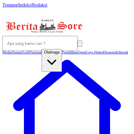
Tentang
|
Indeks
|
Redaksi
Olahraga
Medan
Sumut
Aceh
Nasional
Pendidikan
Opini
Gaya Hidup
Ekonomi
Editorial