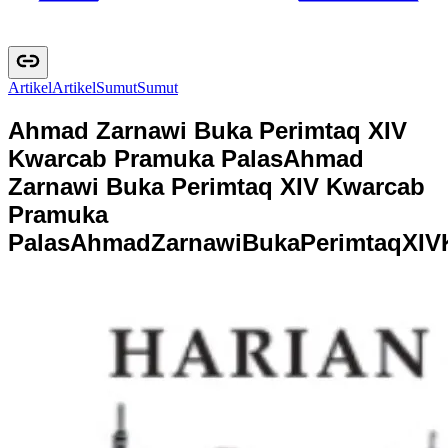
Artikel
A
r
t
i
k
e
l
Sumut
S
u
m
u
t
Ahmad Zarnawi Buka Perimtaq XIV
Kwarcab Pramuka Palas
Ahmad
Zarnawi Buka Perimtaq XIV Kwarcab
Pramuka
Palas
A
h
m
a
d
Z
a
r
n
a
w
i
B
u
k
a
P
e
r
i
m
t
a
q
X
I
V