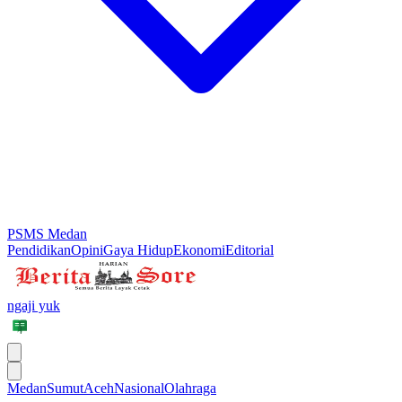
PSMS Medan
Pendidikan
Opini
Gaya Hidup
Ekonomi
Editorial
ngaji yuk
Medan
Sumut
Aceh
Nasional
Olahraga