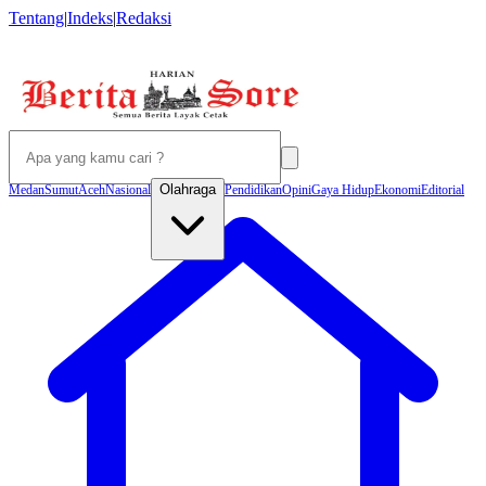
Tentang
|
Indeks
|
Redaksi
Olahraga
Medan
Sumut
Aceh
Nasional
Pendidikan
Opini
Gaya Hidup
Ekonomi
Editorial