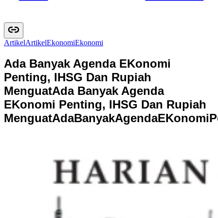
Artikel
A
r
t
i
k
e
l
Ekonomi
E
k
o
n
o
m
i
Ada Banyak Agenda EKonomi
Penting, IHSG Dan Rupiah
Menguat
Ada Banyak Agenda
EKonomi Penting, IHSG Dan Rupiah
Menguat
A
d
a
B
a
n
y
a
k
A
g
e
n
d
a
E
K
o
n
o
m
i
P