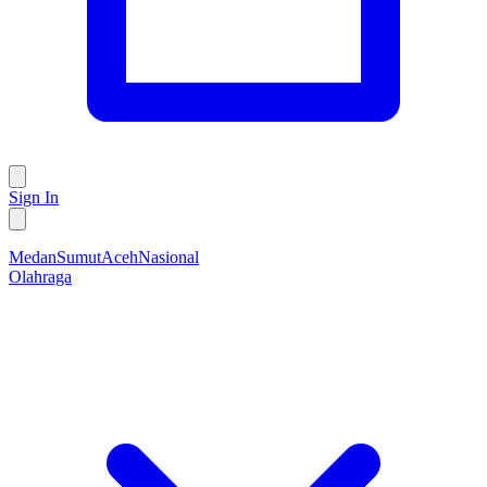
Sign In
Medan
Sumut
Aceh
Nasional
Olahraga