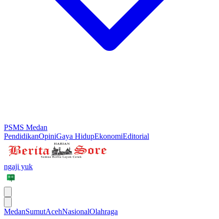
PSMS Medan
Pendidikan
Opini
Gaya Hidup
Ekonomi
Editorial
ngaji yuk
Medan
Sumut
Aceh
Nasional
Olahraga