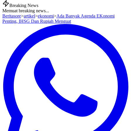
Breaking News
Memuat breaking news...
Beritasore
>
artikel
>
ekonomi
>
Ada Banyak Agenda EKonomi
Penting, IHSG Dan Rupiah Menguat