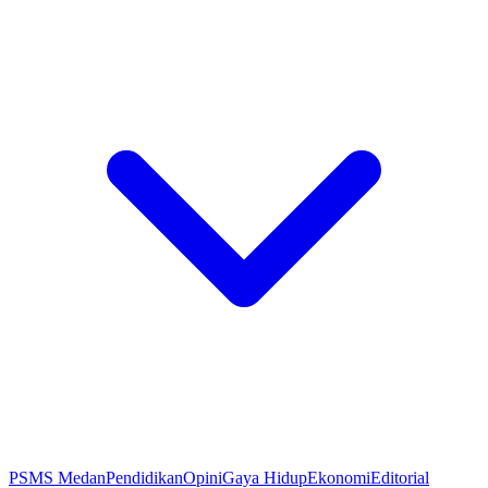
PSMS Medan
Pendidikan
Opini
Gaya Hidup
Ekonomi
Editorial