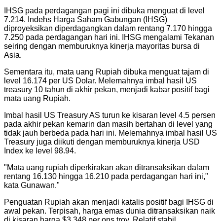
IHSG pada perdagangan pagi ini dibuka menguat di level
7.214. Indehs Harga Saham Gabungan (IHSG)
diproyeksikan diperdagangkan dalam rentang 7.170 hingga
7.250 pada perdagangan hari ini. IHSG mengalami Tekanan
seiring dengan memburuknya kinerja mayoritas bursa di
Asia.
Sementara itu, mata uang Rupiah dibuka menguat tajam di
level 16.174 per US Dolar. Melemahnya imbal hasil US
treasury 10 tahun di akhir pekan, menjadi kabar positif bagi
mata uang Rupiah.
Imbal hasil US Treasury AS turun ke kisaran level 4.5 persen
pada akhir pekan kemarin dan masih bertahan di level yang
tidak jauh berbeda pada hari ini. Melemahnya imbal hasil US
Treasury juga diikuti dengan memburuknya kinerja USD
Index ke level 98.94.
"
Mata uang rupiah diperkirakan akan ditransaksikan dalam
rentang 16.130 hingga 16.210 pada perdagangan hari ini,"
kata Gunawan.
"
Penguatan Rupiah akan menjadi katalis positif bagi IHSG di
awal pekan. Terpisah, harga emas dunia ditransaksikan naik
di kisaran harga $3.348 per ons troy. Relatif stabil