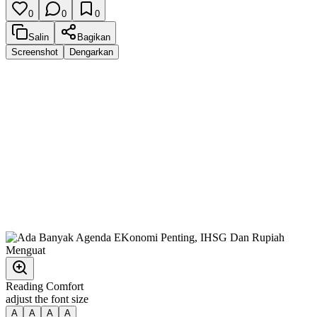
0
0
0
Salin
Bagikan
Screenshot
Dengarkan
Reading Comfort
adjust the font size
A
A
A
A