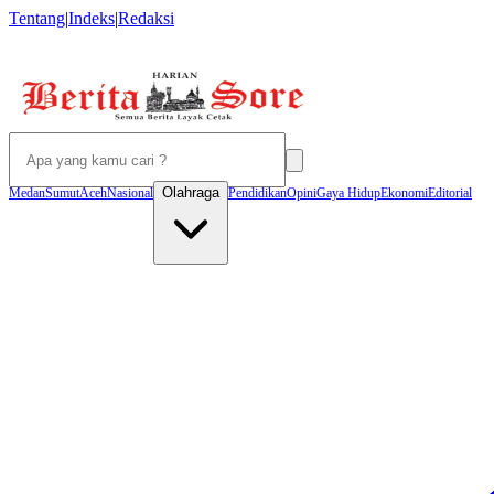
Tentang
|
Indeks
|
Redaksi
Olahraga
Medan
Sumut
Aceh
Nasional
Pendidikan
Opini
Gaya Hidup
Ekonomi
Editorial