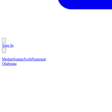
Sign In
Medan
Sumut
Aceh
Nasional
Olahraga