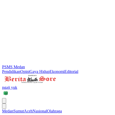
PSMS Medan
Pendidikan
Opini
Gaya Hidup
Ekonomi
Editorial
ngaji yuk
Medan
Sumut
Aceh
Nasional
Olahraga