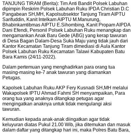
TANJUNG TIRAM (Berita): Tim Anti Bandit Polsek Labuhan
dipimpin Reskrim Polsek Labuhan Ruku IPDA Christian D.C
Pangabean SH,MH, Kapolsubsektor Tanjung Tiram AIPTU
Sarifuddin, Kanit Intelkam AIPTU M.Manurung,
Bhabinkamtibmas AIPTU E.Sihombing, Kanit Propam AIPDA
Dani Efendi, Personil Polsek Labuhan Ruku menangkap dan
mengamankan Anak Baru Gede (ABG) yang kerap tawuran
di Desa Bagan Dalam-Desa Suka Maju yang tidak jauh dari
Kantor Kecamatan Tanjung Tiram dimediasi di Aula Kantor
Polsek Labuhan Ruku Kecamatan Talawi Kabupaten Batu
Bara Kamis (24/11-2022).
Dalam pertemuan yang menghadirkan para orang tua
masing-masing ke-7 anak tawuran yang diamankan
Petugas.
Kapolsek Labuhan Ruku AKP Fery Kusnadi SH,MH melalui
Wakapolsek IPTU Ahmad Fahmi SH menyampaikan, Para
orang tua yang anaknya ditangkap petugas agar
mengingatkan anaknya untuk tidak mengulangi aksi
tawuran.
Kemudian kepada anak-anak diingatkan agar tidak
keluyuran diatas Pukul 21.00 Wib, jika ditemukan dan masuk
dalam daftar yang ditangkap hari ini, maka Polres Batu Bara,