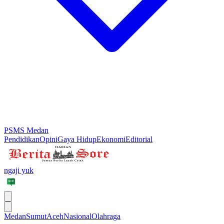
PSMS Medan
Pendidikan
Opini
Gaya Hidup
Ekonomi
Editorial
ngaji yuk
Medan
Sumut
Aceh
Nasional
Olahraga