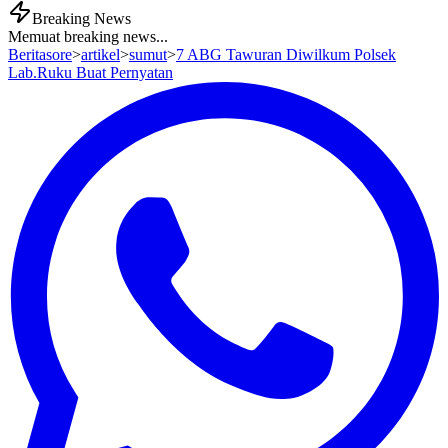
Breaking News
Memuat breaking news...
Beritasore
>
artikel
>
sumut
>
7 ABG Tawuran Diwilkum Polsek
Lab.Ruku Buat Pernyatan