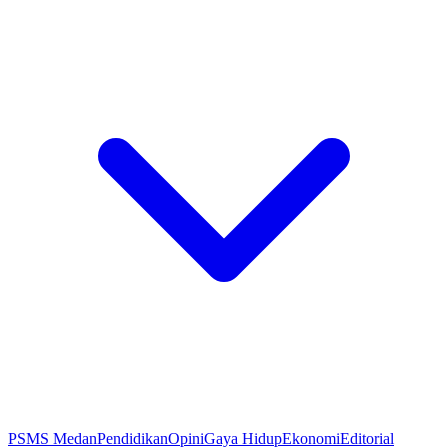
PSMS Medan
Pendidikan
Opini
Gaya Hidup
Ekonomi
Editorial