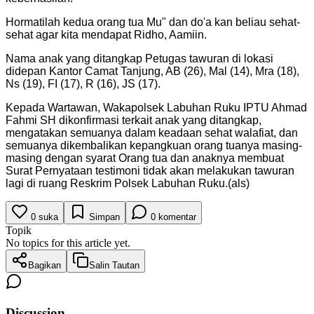
Hormatilah kedua orang tua Mu" dan do'a kan beliau sehat-
sehat agar kita mendapat Ridho, Aamiin.
Nama anak yang ditangkap Petugas tawuran di lokasi
didepan Kantor Camat Tanjung, AB (26), Mal (14), Mra (18),
Ns (19), FI (17), R (16), JS (17).
Kepada Wartawan, Wakapolsek Labuhan Ruku IPTU Ahmad
Fahmi SH dikonfirmasi terkait anak yang ditangkap,
mengatakan semuanya dalam keadaan sehat walafiat, dan
semuanya dikembalikan kepangkuan orang tuanya masing-
masing dengan syarat Orang tua dan anaknya membuat
Surat Pernyataan testimoni tidak akan melakukan tawuran
lagi di ruang Reskrim Polsek Labuhan Ruku.(als)
0
suka
Simpan
0
komentar
Topik
No topics for this article yet.
Bagikan
Salin Tautan
Discussion