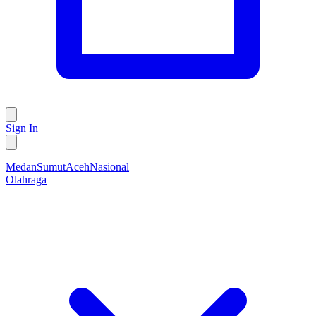
Sign In
Medan
Sumut
Aceh
Nasional
Olahraga