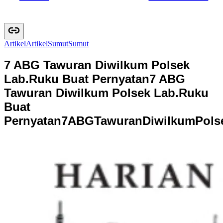
Artikel
A
r
t
i
k
e
l
Sumut
S
u
m
u
t
7 ABG Tawuran Diwilkum Polsek
Lab.Ruku Buat Pernyatan
7 ABG
Tawuran Diwilkum Polsek Lab.Ruku
Buat
Pernyatan
7
A
B
G
T
a
w
u
r
a
n
D
i
w
i
l
k
u
m
P
o
l
s