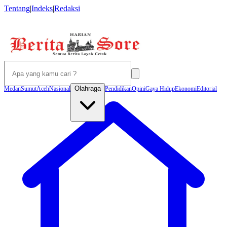
Tentang
|
Indeks
|
Redaksi
Olahraga
Medan
Sumut
Aceh
Nasional
Pendidikan
Opini
Gaya Hidup
Ekonomi
Editorial