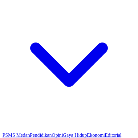
PSMS Medan
Pendidikan
Opini
Gaya Hidup
Ekonomi
Editorial