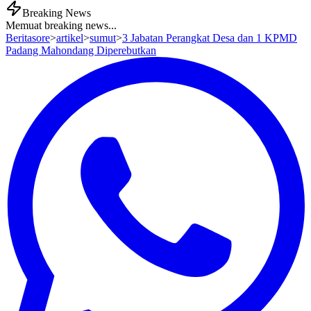
Breaking News
Memuat breaking news...
Beritasore
>
artikel
>
sumut
>
3 Jabatan Perangkat Desa dan 1 KPMD
Padang Mahondang Diperebutkan