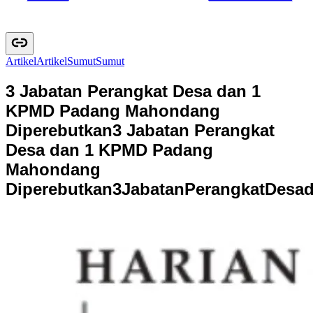
Artikel
A
r
t
i
k
e
l
Sumut
S
u
m
u
t
3 Jabatan Perangkat Desa dan 1
KPMD Padang Mahondang
Diperebutkan
3 Jabatan Perangkat
Desa dan 1 KPMD Padang
Mahondang
Diperebutkan
3
J
a
b
a
t
a
n
P
e
r
a
n
g
k
a
t
D
e
s
a