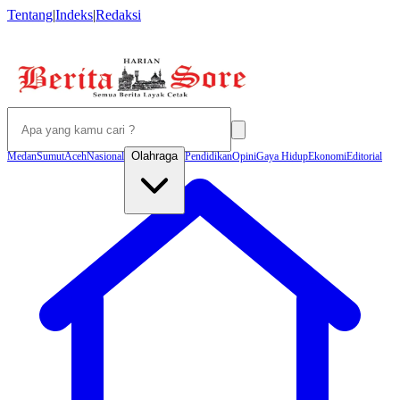
Tentang
|
Indeks
|
Redaksi
Olahraga
Medan
Sumut
Aceh
Nasional
Pendidikan
Opini
Gaya Hidup
Ekonomi
Editorial