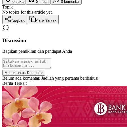
0
suka
Simpan
0
komentar
Topik
No topics for this article yet.
Bagikan
Salin Tautan
Discussion
Bagikan pemikiran dan pendapat Anda
Masuk untuk Komentar
Belum ada komentar. Jadilah yang pertama berdiskusi.
Berita Terkait