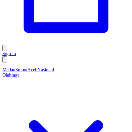
Sign In
Medan
Sumut
Aceh
Nasional
Olahraga