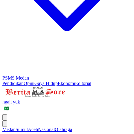
PSMS Medan
Pendidikan
Opini
Gaya Hidup
Ekonomi
Editorial
ngaji yuk
Medan
Sumut
Aceh
Nasional
Olahraga