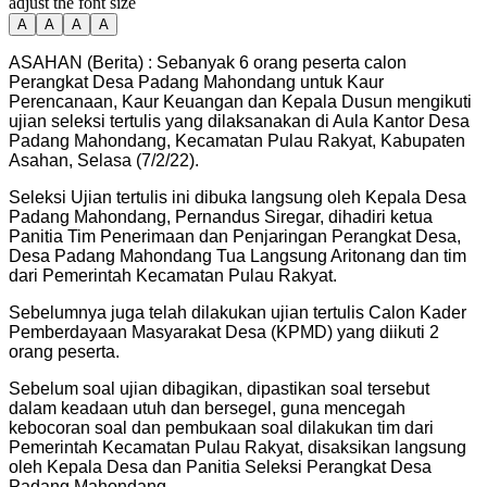
adjust the font size
A
A
A
A
ASAHAN (Berita) : Sebanyak 6 orang peserta calon
Perangkat Desa Padang Mahondang untuk Kaur
Perencanaan, Kaur Keuangan dan Kepala Dusun mengikuti
ujian seleksi tertulis yang dilaksanakan di Aula Kantor Desa
Padang Mahondang, Kecamatan Pulau Rakyat, Kabupaten
Asahan, Selasa (7/2/22).
Seleksi Ujian tertulis ini dibuka langsung oleh Kepala Desa
Padang Mahondang, Pernandus Siregar, dihadiri ketua
Panitia Tim Penerimaan dan Penjaringan Perangkat Desa,
Desa Padang Mahondang Tua Langsung Aritonang dan tim
dari Pemerintah Kecamatan Pulau Rakyat.
Sebelumnya juga telah dilakukan ujian tertulis Calon Kader
Pemberdayaan Masyarakat Desa (KPMD) yang diikuti 2
orang peserta.
Sebelum soal ujian dibagikan, dipastikan soal tersebut
dalam keadaan utuh dan bersegel, guna mencegah
kebocoran soal dan pembukaan soal dilakukan tim dari
Pemerintah Kecamatan Pulau Rakyat, disaksikan langsung
oleh Kepala Desa dan Panitia Seleksi Perangkat Desa
Padang Mahondang.