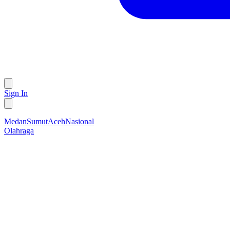
Sign In
Medan
Sumut
Aceh
Nasional
Olahraga