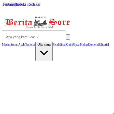
Tentang
|
Indeks
|
Redaksi
Olahraga
Medan
Sumut
Aceh
Nasional
Pendidikan
Opini
Gaya Hidup
Ekonomi
Editorial