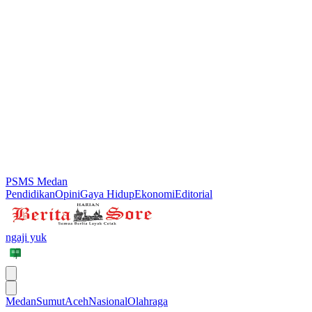
PSMS Medan
Pendidikan
Opini
Gaya Hidup
Ekonomi
Editorial
ngaji yuk
Medan
Sumut
Aceh
Nasional
Olahraga